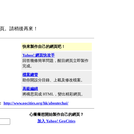
頁。請稍後再來！
快來製作自己的網頁吧！
Yahoo! 網頁快攻手
回答幾條簡單問題，醒目網頁立即製作
完成。
檔案總管
助你開設分目錄、上載及修改檔案。
高級編緝
將構思寫成 HTML，變出精彩網頁。
：
http://www.oocities.org/hk/aboutechai/
心癢癢想開始製作自己的網頁？
加入 Yahoo! GeoCities