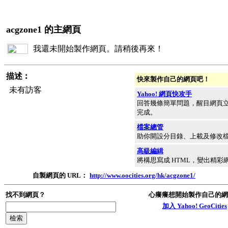
acgzone1 的主網頁
我還未開始製作網頁。請稍後再來！
描述︰
快來製作自己的網頁吧！
未有訪客
Yahoo! 網頁快攻手
回答幾條簡單問題，醒目網頁
完成。
檔案總管
助你開設分目錄、上載及修改
高級編緝
將構思寫成 HTML，變出精彩
自製網頁的 URL：
http://www.oocities.org/hk/acgzone1/
找不到網頁？
心癢癢想開始製作自己的網
加入 Yahoo! GeoCities