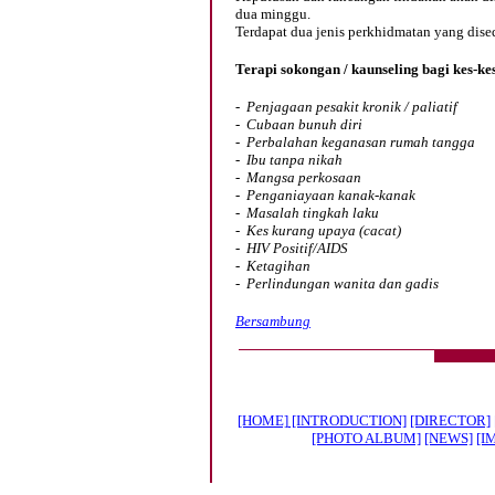
dua minggu.
Terdapat dua jenis perkhidmatan yang dised
Terapi sokongan / kaunseling bagi kes-ke
-
Penjagaan pesakit kronik / paliatif
- Cubaan bunuh diri
- Perbalahan keganasan rumah tangga
- Ibu tanpa nikah
- Mangsa perkosaan
- Penganiayaan kanak-kanak
- Masalah tingkah laku
- Kes kurang upaya (cacat)
- HIV Positif/AIDS
- Ketagihan
- Perlindungan wanita dan gadis
Bersambung
[HOME]
[INTRODUCTION]
[DIRECTOR]
[PHOTO ALBUM]
[NEWS]
[I