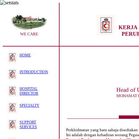
KERJA 
PERU
WE CARE
HOME
INTRODUCTION
HOSPITAL
Head of 
DIRECTOR
MOHAMAT R
SPECIALTY
SUPPORT
SERVICES
Perkhidmatan yang baru sahaja disediakan di
Ini adalah dengan kehadiran seorang Pegaw