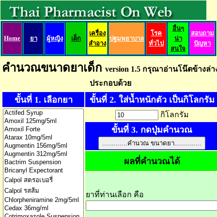
อื่นๆ
เครื่อง
โรค
สอบถาม
Home
ยา
ผู้หญิง
เด็ก
ปฐมพยาบาล
น่า
สำอาง
ทั่วไป
ปัญหา
สนใจ
คำนวณขนาดยาเด็ก
version 1.5 กรุณาอ่านโน๊ตข้างล่า
ประกอบด้วย
ขั้นที่ 1. เลือกยา
ขั้นที่ 2. ใส่น้ำหนักตัว เป็นกิโลกรัม
กิโลกรัม
ขั้นที่ 3. กดปุ่มคำนวณ
ผลที่คำนวณได้
ยาที่ท่านเลือก คือ