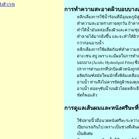
รังสี UVB
การทำความสะอาดผิวบอบบางแพ้
หลีกเลี่ยงการใช้น้ำร้อนที่มีอุณหภูมิ
ทำความสะอาดร่างกายทุกวัน ถ้าหาก
ทำให้น้ำมันหล่อเลี้ยงผิวและความชุ่ม
ทำลายได้มากยิ่งขึ้น และจะทำให้ผิว
กว่าก่อนอาบน้ำ
หลีกเลี่ยงการใช้ผลิตภัณฑ์ทำความสะ
ด่าง เช่น สบู่ เพราะจะมีผลในการทำล
บอบบาง (Acidic Hydrolipid Film) ซึ
ปราการด่านแรกที่ปกป้องผิวหนังถูก
ผลิตภัณฑ์สมัยใหม่มักทิ้งฟิล์มเคลือ
อาบน้ำ ท่านจึงไม่ควรขัดถูผิวของค
อาบน้ำ ค่อยๆซับน้ำบนผิวโดยหลีกเล
ขัดก็พอแล้ว
การดูแลเส้นผมและหนังศรีษะที
ใช้ปลายนิ้วมือนวดหนังศรีษะระหว่า
เปียกแรงเกินไป เพราะเป็นช่วงที่เส
เป็นพิเศษ