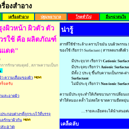
ครื่องสำอาง
เครื่องสำอาง
ปฐมพยาบาล
โรคทั่วไป
อื่นๆน่าสนใจ
งผิวหน้า ผิวตัว ตัว
น่ารู้
วรใช้ คือ ผลิตภัณฑ์
สารที่ใช้ชำระล้าง คราบไขมัน บนผิวพรรณ มื
นแดด"
ของใช้ เรียกว่า Surfactant ( สารลดแรงตึงผิ
ง
มีประจุบวก เรียกว่า
Cationic Surfac
ลไกการรักษาสมดุลย์ , สภาพความเป็นก
มีประจุลบ เรียกว่า
Anionic Surfacta
มีทั้ง 2 ประจุ ขึ้นกับความเป็นกรด-ด่า
ิว ความเสื่อมของผิว
Surfactant
เสร็จครับ
ไม่มีประจุ เรียกว่า
Non-ionic Surfac
ความมีประจุจะทำให้เกิดขบวนการเปลี่ยนแปล
วามสะอาดผิว
ทำให้หมอง คล้ำ ไม่สดใส ขาดความยืดหยุ่น
.....รายละเอียดจะได้นำเสนอต่อไ
ระกอบต่างๆที่ถูกระบุไว้ที่บรรจุ
แลรักษาผิวกัน
เคล็ดลับ
มสะอาด