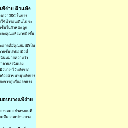
ง่าย ผิวแห้ง
สูงกว่า 30ํC ในการ
ใช้น้ำร้อนเกินไป จะ
ชื้นในผิวหนัง ถูก
ของคุณแห้งมากยิ่งขึ้น
อาดที่มีคุณสมบัติเป็น
ายชั้นปกป้องผิวที่
่งนั่นหมายความว่า
ทำลายลงนั่นเอง
บผิวบางๆไว้หลังจาก
ุณด้วยผ้าขนหนูหลังการ
ี่ยงการถูหรือออกแรง
่บอบบางแพ้ง่าย
งสระผม อย่าสางผมที่
้นผมมีความเปราะบาง