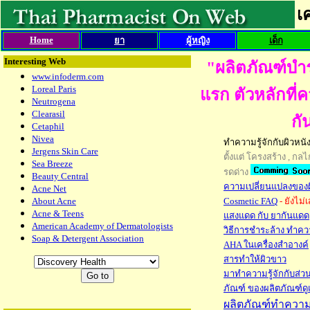
เ
Home
ยา
ผู้หญิง
เด็ก
Interesting Web
"ผลิตภัณฑ์บำรุ
www.infoderm.com
Loreal Paris
แรก ตัวหลักที่ค
Neutrogena
Clearasil
กั
Cetaphil
Nivea
ทำความรู้จักกับผิวหนั
Jergens Skin Care
ตั้งแต่ โครงสร้าง , ก
Sea Breeze
รดด่าง
Beauty Central
ความเปลี่ยนแปลงของผ
Acne Net
About Acne
Cosmetic FAQ
- ยังไม่
Acne & Teens
แสงแดด กับ ยากันแดด
American Academy of Dermatologists
วิธีการชำระล้าง ทำค
Soap & Detergent Association
AHA ในเครื่องสำอางค์
สารทำให้ผิวขาว
มาทำความรู้จักกับส่วนป
ภัณฑ์ ของผลิตภัณฑ์ดู
ผลิตภัณฑ์ทำควา