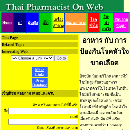
อื่นๆ
เครื่อง
โรค
สอบถาม
Home
ยา
ผู้หญิง
เด็ก
ปฐมพยาบาล
น่า
สำอาง
ทั่วไป
ปัญหา
สนใจ
This Page
อาหาร กับ การ
Related Topic
ป้องกันโรคหัวใจ
Interesting Web
ขาดเลือด
More
Links
ปัจจุบัน นิยมบริโภคอาหารที่มี
Drug
ไขมันสูง สัดส่วนอาหาร
Database
ประเภทคาร์โบไฮเดรต โปรตีน
เชิญติชม สอบถาม เสนอแนะครับ
ไขมันไม่เหมาะสม ซึ่งเป็น
สาเหตุของโรคหลายๆชนิด
ติชม หรือสอบถามได้ที่นี่ครับ
โรคหนึ่งที่สำคัญคือ โรคหัวใจ
ชื่อ
ขาดเลือดเนื่องจากเส้นเลือด
email
เลี้ยงหัวใจตีบตัน มีชื่อเรียก
ทางการแพทย์ว่า Coronary
ติชม เรื่องที่อยากสอบถาม