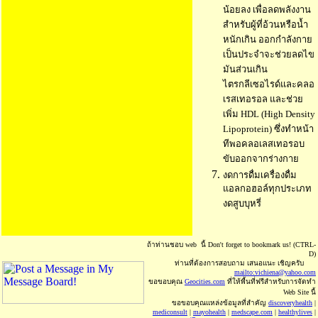
น้อยลง เพื่อลดพลังงาน
สำหรับผู้ที่อ้วนหรือน้ำ
หนักเกิน ออกกำลังกาย
เป็นประจำจะช่วยลดไข
มันส่วนเกิน
ไตรกลีเซอไรด์และคลอ
เรสเทอรอล และช่วย
เพิ่ม HDL (High Density
Lipoprotein) ซึ่งทำหน้า
ทีพอคลอเลสเทอรอบ
ขับออกจากร่างกาย
งดการดื่มเครื่องดื่ม
แอลกอฮอล์ทุกประเภท
งดสูบบุหรี่
ถ้าท่านชอบ web นี้
Don't forget to bookmark us! (CTRL-
D)
ท่านที่ต้องการสอบถาม เสนอแนะ เชิญครับ
mailto:vichiena@yahoo.com
ขอขอบคุณ
Geocities.com
ที่ให้พื้นที่ฟรีสำหรับการจัดทำ
Web Site นี้
ขอขอบคุณแหล่งข้อมูลที่สำคัญ
discoveryhealth
|
mediconsult
|
mayohealth
|
medscape.com
|
healthylives
|