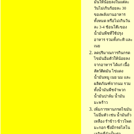
มันให้น้อยลงในแต่ละ
วันไม่เกินร้อยละ 30
ของพลังงานอาหาร
ทั้งหมด หรือไม่เกินวัน
ละ 3-4 ช้อนโต๊ะของ
น้ำมันพืชที่ใช้ปรุง
อาหาร รวมทั้งกะทิ และ
เนย
ลดปริมาณการกินกรด
ไขมันอิ่มตัวให้น้อยลง
จากอาหาร ได้แก่ เนื้อ
สัตว์ติดมัน ไข่แดง
น้ำมันหมู เนย นม และ
ผลิตภัณฑ์จากนม รวม
ทั้งน้ำมันพืชจำพวก
น้ำมันปาล์ม น้ำมัน
มะพร้าว
เพิ่มการทานกรดไขมัน
ไม่อิ่มตัว เช่น น้ำมันถั่ว
เหลือง รำข้าว ข้าวโพด
มะกอก ซึ่งมีกรดไลโน