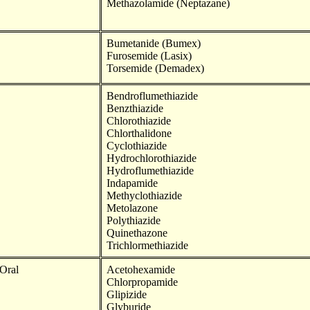
Methazolamide (Neptazane)
Bumetanide (Bumex)
Furosemide (Lasix)
Torsemide (Demadex)
Bendroflumethiazide
Benzthiazide
Chlorothiazide
Chlorthalidone
Cyclothiazide
Hydrochlorothiazide
Hydroflumethiazide
Indapamide
Methyclothiazide
Metolazone
Polythiazide
Quinethazone
Trichlormethiazide
Oral
Acetohexamide
Chlorpropamide
Glipizide
Glyburide