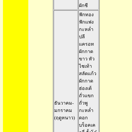
ผักชี
ฟักทอง
ฟักแฟง
กะหล่ำ
ปลี
แครอท
ผักกาด
ขาว หัว
ไชเท้า
สลัดแก้ว
ผักกาด
ฮ่องเต้
ถั่วแขก
ธันวาคม-
ถั่วพู
มกราคม
กะหล่ำ
(ฤดูหนาว)
ดอก
บร็อคเค