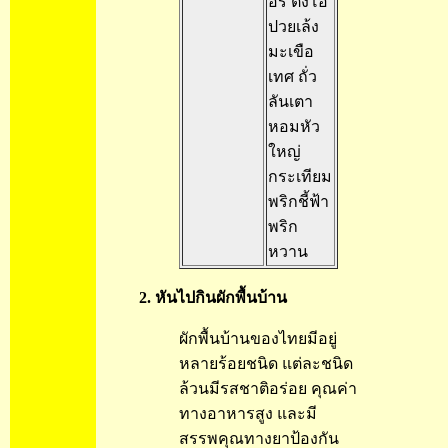
อรี่ ตั้งโอ๋
ปวยเล้ง
มะเขือ
เทศ ถั่ว
ลันเตา
หอมหัว
ใหญ่
กระเทียม
พริกชี้ฟ้า
พริก
หวาน
2. หันไปกินผักพื้นบ้าน
ผักพื้นบ้านของไทยมีอยู่
หลายร้อยชนิด แต่ละชนิด
ล้วนมีรสชาติอร่อย คุณค่า
ทางอาหารสูง และมี
สรรพคุณทางยาป้องกัน