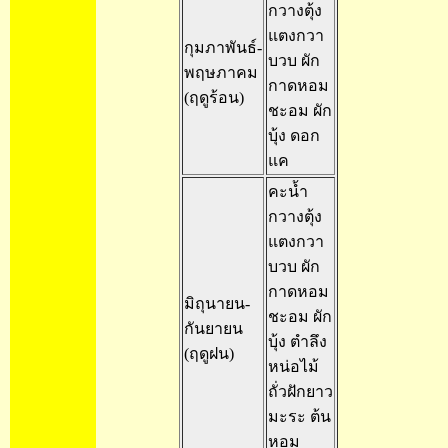
กวางตุ้ง
แตงกวา
กุมภาพันธ์-
บวบ ผัก
พฤษภาคม
กาดหอม
(ฤดูร้อน)
ชะอม ผัก
บุ้ง ดอก
แค
คะน้ำ
กวางตุ้ง
แตงกวา
บวบ ผัก
กาดหอม
มิถุนายน-
ชะอม ผัก
กันยายน
บุ้ง ตำลึง
(ฤดูฝน)
หน่อไม้
ถั่วฝักยาว
มะระ ต้น
หอม