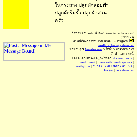
ในกระถาง ปลูกผักลอยฟ้า
ปลูกผักริมรั้ว ปลูกผักสวน
ครัว
ถ้าท่านชอบ web นี้
Don't forget to bookmark us!
(CTRL-D)
ท่านที่ต้องการสอบถาม เสนอแนะ เชิญครับ
mailto:vichiena@yahoo.com
ขอขอบคุณ
Geocities.com
ที่ให้พื้นที่ฟรีสำหรับการ
จัดทำ Web Site นี้
ขอขอบคุณแหล่งข้อมูลที่สำคัญ
discoveryhealth
|
mediconsult
|
mayohealth
|
medscape.com
|
healthylives
|
สมาคมแพทย์โรคผิวหนัง USA
|
fda.gov
|
my.yahoo.com