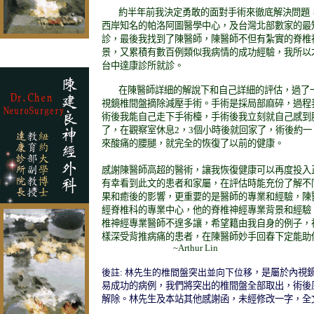
約半年前我決定勇敢的面對手術來徹底解決問題
西岸知名的帕洛阿圖醫學中心，及台灣北部數家的最
診，最後我找到了陳醫師，陳醫師不但有紮實的脊椎
景，又累積有數百例類似我病情的成功經驗，我所以
台中達康診所就診。
在陳醫師詳細的解說下和自己詳細的評估，過了
視鏡椎間盤摘除減壓手術。手術是採局部麻碎，過程
術後我能自己走下手術檯，手術後我立刻就自己感到
了，在觀察室休息
2
，
3
個小時後就回家了，術後約一
來酸痛的腰腿，就完全的恢復了以前的健康。
腰痛脊
經痛神經壓迫腰椎手術骨刺手術腰痠椎間盤突出腰椎
感謝陳醫師高超的醫術，讓我恢復健康可以再度投入
有幸看到此文的患者和家屬，在評估時能充份了解不
果和癒後的影響，更重要的是醫師的專業和經驗，陳
經脊椎科的專業中心，他的脊椎神經專業背景和經驗
椎神經專業醫師不遑多讓，希望籍由我自身的例子，
樣深受背推病痛的患者，在陳醫師妙手回春下定能助
~Arthur Lin
20050
後註: 林先生的椎間盤突出並向下位移
，是屬於內視鏡
易成功的病例，我們將突出的椎間盤全部取出，術後
解除。林先生及本站其他感謝函，未經修改一字，全