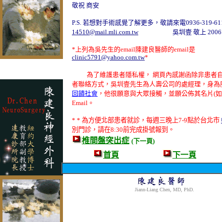
敬祝 商安
P.S. 若想對手術感覺
了解更多，敬請來電0936-319-611，
14510@mail.mli.com.tw
吳圳壹 敬上 2006 
*上列為吳先生的email陳建良醫師的email是
clinic5791@yahoo.com.tw
*
為了維護患者隱私權， 網頁內感謝函除非患者
者聯絡方式，吳圳壹先生為人壽公司的處經理，身為
回饋社會
，他很願意與大眾接觸，並願公佈其名片(如
Email。
* * 為方便北部患者就診，每週三晚上7-9點於台北市
別門診，請在8:30前完成掛號報到
。
椎間盤突出症
(下一頁)
首頁
下一頁
Jiann-Liang Chen, MD, PhD.