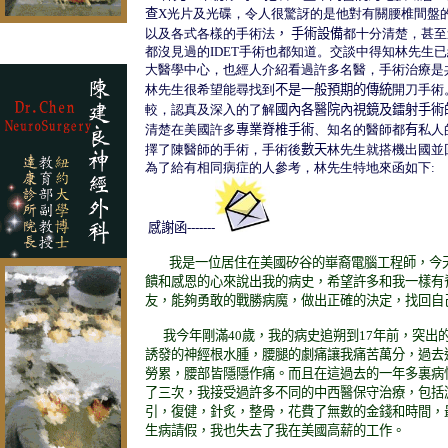
查
X光片及光碟，令人很驚訝的是他對有關腰椎間盤
以及各式各樣的手術法
， 手術設備
都十分清楚，甚至
都沒見過的IDET手術也都知道。交談中得知林先生
大醫學中心，也經人介紹看過許多名醫，手術治療是
林先生很希望能尋找到
不是一般預期的傳統
開刀手術
較，認真及深入的了解
國內各醫院內視鏡及鐳射手術
清楚在美國許多
專業脊椎手術
、知名的醫師都
有
私人
擇了陳醫師的手術，手術後
數天
林先生就搭機出國並
為了給有相同病症的人參考，林先生特地來函如下:
感謝函
-------
我是一位居住在美國矽谷的崋裔電腦工程師
，
今
饋和感恩的心來說出我的病史，希望許多和我一樣有
友，能夠勇敢的戰勝病魔，做出正確的決定，找回自
我今年剛滿
40
歲，我的病史追朔到
17
年前，突出
誘發的神經根水腫，腰腿的劇痛讓我痛苦萬分，過去
勞累，腰部皆隱隱作痛。而且在這過去的一年多裏病
了三次，我接受過許多不同的中西醫保守治療，包括
引，復健，針炙，整骨，花費了無數的金錢和時間，
生病請假，我也失去了我在美國高薪的工作。