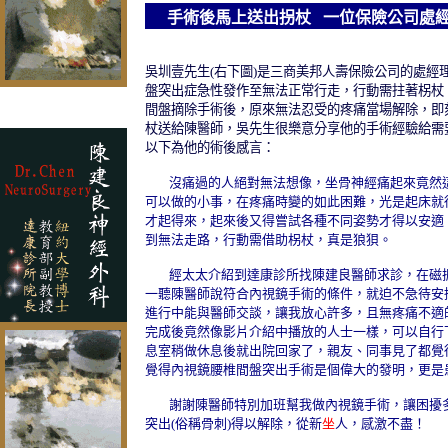
手術後馬上送出拐杖
一位保險公司處經
吳圳壹先生(右下圖)是三商美邦人壽保險公司的處經
盤突出症急性發作至無法正常行走
，
行動
需拄著柺杖
間盤摘除手術後，原來無法忍受的疼痛當場解除，即
杖送給陳醫師，吳先生很樂意分享他的手術經驗給需
以下為他的術後感言：
沒痛過的人絕對無法想像
，坐骨神經痛起來竟然
可以做的小事，在疼痛時變的如此困難，光是起床就
才起得來，起來後又得嘗試各種不同姿勢才得以安適
到無法走路，行動需借助柺杖，真是狼狽。
經太太介紹到達康診所找陳建良醫師求診，在磁
一聽陳醫師說符合內視鏡手術的條件，就迫不急待安
進行中能與醫師交談，讓我放心許多，且無疼痛不適
完成後竟然像影片介紹中播放的人士一樣，可以自行
息室稍做休息後就出院回家了，親友、同事見了都覺
覺得內視鏡腰椎間盤突出手術是個偉大的發明，更是
謝謝陳醫師特別加班幫我做內視鏡手術
，讓困擾
突出(俗稱骨刺)得以解除
，從新
坐
人，感激不盡！