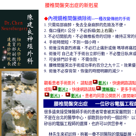
腰椎間
盤突出症的新剋星
坐骨神經痛神經壓
間
內視鏡
椎間盤
手術
腰椎間盤突出症 手術腰椎手術
內視鏡椎間盤摘除術--
◆
一種改變傳統的手術
1.
只需局部麻醉，免去全身麻醉的危險及不便。
脊椎
2.
傷口僅約
1
公分，不必拆線
(如上右圖)
。
3. 不必切開肌肉
，不必
做椎板骨的切除
，維持正常的
4
.
手術時間短，不到一個小時。
腰椎間盤突出症
5
.
術後沒有劇烈疼痛，不必打止痛針或做 嗎啡疼痛
6
.
術後可 自己走下手術台立即行動
，
不必整日臥床
7
.
可安排門診手術， 不需住院。
脊椎手術
8
.
腰椎間盤突出手術
成功率約百分之九十三
，效果優
9
.
術後不必穿背架，恢復的時間明顯的減少。
腰椎
腰椎手術
腰椎間
內視鏡
椎間盤
手術
腰椎間盤凸出症手
觀看患者手術影片， 請點選
影片
1
，快速網路請點
或點
影片
2
，快速網路請點
清晰版
2
。 更多手
影片3
，
影片
4
。患者均同意公開影片
(要開喇
腰椎間盤突出症
一位矽谷電腦工程
很多遠來接受陳醫師手術的患者常會被其家屬問到
：
不是在台北的醫學中心
，卻跑到
台中的一個診所
?
以
矽谷的電腦工程師的選擇
，也許可以供您參考。
林先生來初診時
，抱著一疊不同醫院的電腦斷層、