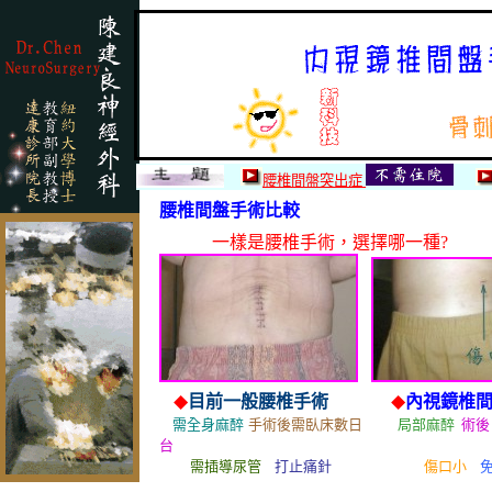
腰椎間盤突出症
腰椎間盤手術比較
腰椎間盤突出症的新剋星
脊椎
一樣是腰椎手術
，選擇哪一種?
目前一般腰椎手術
內視鏡椎
◆
◆
需
全
身麻醉
手術後需臥床數日
局部麻醉
術後
台
需插導尿管
打止痛針
傷口小
腰椎手術椎間盤手術酸背痛腿麻腰痛脊椎手術骨刺骨