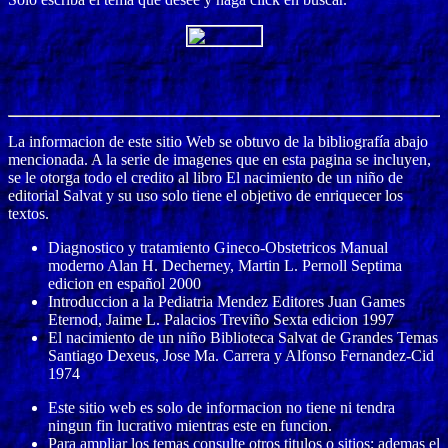
La informacion de este sitio Web se obtuvo de la bibliografía abajo
mencionada. A la serie de imagenes que en esta pagina se incluyen,
se le otorga todo el credito al libro El nacimiento de un niño de
editorial Salvat y su uso solo tiene el objetivo de enriquecer los
textos.
Diagnostico y tratamiento Gineco-Obstetricos Manual
moderno Alan H. Decherney, Martin L. Pernoll Septima
edicion en español 2000
Introduccion a la Pediatria Mendez Editores Juan Games
Eternod, Jaime L. Palacios Treviño Sexta edicion 1997
El nacimiento de un niño Biblioteca Salvat de Grandes Temas
Santiago Dexeus, Jose Ma. Carrera y Alfonso Fernandez-Cid
1974
Este sitio web es solo de informacion no tiene ni tendra
ningun fin lucrativo mientras este en funcion.
Para ampliar los temas consulte otros titulos o sitios; ademas el