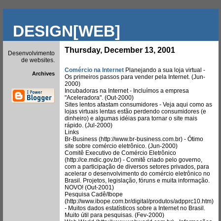
DESIGN[WEB]
Thursday, December 13, 2001
Desenvolvimento
de websites.
Comércio na Internet
Planejando a sua loja virtual -
Archives
Os primeiros passos para vender pela Internet. (Jun-
2000)
Incubadoras na Internet - Incluímos a empresa
"Aceleradora". (Out-2000)
Sites lentos afastam consumidores - Veja aqui como as
lojas virtuais lentas estão perdendo consumidores (e
dinheiro) e algumas idéias para tornar o site mais
rápido. (Jul-2000)
Links
Br-Business (http://www.br-business.com.br) - Ótimo
site sobre comércio eletrônico. (Jun-2000)
Comitê Executivo de Comércio Eletrônico
(http://ce.mdic.gov.br) - Comitê criado pelo governo,
com a participação de diversos setores privados, para
acelerar o desenvolvimento do comércio eletrônico no
Brasil. Projetos, legislação, fóruns e muita informação.
NOVO! (Out-2001)
Pesquisa Cadê/Ibope
(http://www.ibope.com.br/digital/produtos/adpprc10.htm)
- Muitos dados estatísticos sobre a Internet no Brasil.
Muito útil para pesquisas. (Fev-2000)