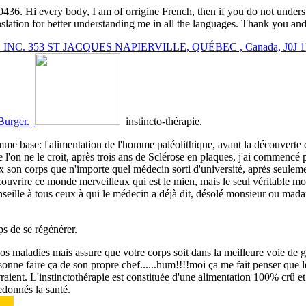
10436.
Hi every body, I am of orrigine French, then if you do not under
 translation for better understanding me in all the languages. Thank y
 INC. 353 ST JACQUES NAPIERVILLE, QUÉBEC , Canada, J0J 
Burger.
instincto-thérapie.
omme base: l'alimentation de l'homme paléolithique, avant la découverte 
'on ne le croit, après trois ans de Sclérose en plaques, j'ai commencé 
x son corps que n'importe quel médecin sorti d'université, après seulem
écouvrire ce monde merveilleux qui est le mien, mais le seul véritable m
nseille à tous ceux à qui le médecin a déjà dit, désolé monsieur ou mad
ps de se régénérer.
 vos maladies mais assure que votre corps soit dans la meilleure voie de 
onne faire ça de son propre chef......hum!!!!moi ça me fait penser que l
vraient.
L'instinctothérapie est constituée d'une alimentation 100% crû 
edonnés la santé.