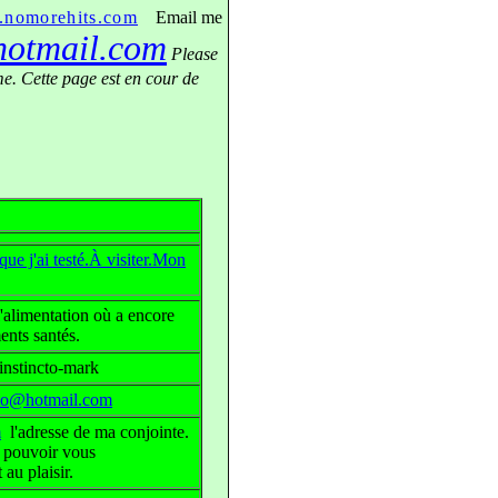
nomorehits.com
Email me
hotmail.com
Please
e. Cette page est en cour de
que j'ai testé.À visiter.Mon
l'alimentation où a encore
ents santés.
instincto-mark
cto@hotmail.com
m
l'adresse de ma conjointe.
r pouvoir vous
au plaisir.