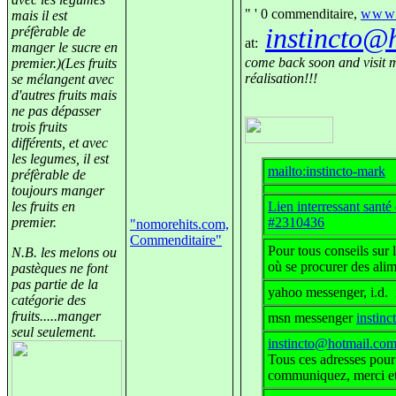
0
commenditaire,
www.
mais il est
instincto@
préfèrable de
at:
manger le sucre en
come back soon and visit m
premier.)(Les fruits
réalisation!!!
se mélangent avec
d'autres fruits mais
ne pas dépasser
trois fruits
différents, et avec
les legumes, il est
mailto:instincto-mark
préfèrable de
toujours manger
les fruits en
Lien interressant santé 
premier.
#2310436
"nomorehits.com,
Commenditaire"
Pour tous conseils sur 
N.B. les melons ou
où se procurer des alim
pastèques ne font
pas partie de la
yahoo messenger, i.d. 
catégorie des
fruits.....manger
msn messenger
instin
seul seulement.
instincto@hotmail.co
Tous ces adresses pou
communiquez, merci et 