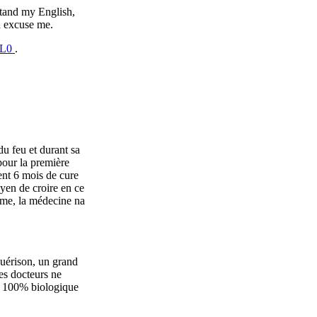
stand my English,
ou and excuse me.
1L0
.
du feu et durant sa
pour la première
ent 6 mois de cure
oyen de croire en ce
ame, la médecine na
guérison, un grand
es docteurs ne
et 100% biologique