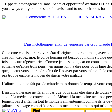
Uppercut management
Usana, Santé et opportunité d'affaire.I.D.23
you always can go on the site of altavista and to use their tools for
" Commenditaire, LAREAU ET FILS ASSURANCES
L'instinctothérapie, élixir de jeunesse? par Guy-Claude 
Cette cure consist a retrouver l'état d'origine du corp humain, avec c
création. Croyez moi, le corps humain est beaucoup moins stupide que l
fois une cure régénératrice. Comme je dis si bien, car on connait mieu
et même qu'après trois jours, j'en aurais long à dire pour vous faire d
que je peux vous apprendre c'est de l'essayer par vous même. Je le co
pas trouvé encore le moyen de guérir votre maladie.
L'alimentation ne fait pas de miracle mais donnez le temps à votre cor
L'instinctothérapie ne garantit pas que vous allez être guéri de toutes
atout à la médecine conventionnel! Même si la médecine ne laisse pers
feraient pas d'argent si tout le monde s'alimenteraient comme ils le de
(aliments sauvage compris) ce sont les meilleures aliments qui m'ont r
Find