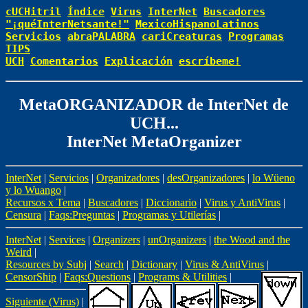
cUCHitril
Índice
Virus
InterNet
Buscadores
"¡quéInterNetsante!"
MexicoHispanoLatinos
Servicios
abraPALABRA
cariCreaturas
Programas
TIPS
UCH
Comentarios
Explicación
escríbeme!
MetaORGANIZADOR de InterNet de
UCH...
InterNet MetaOrganizer
InterNet
|
Servicios
|
Organizadores
|
desOrganizadores
|
lo Wüeno
y lo Wuango
|
Recursos x Tema
|
Buscadores
|
Diccionario
|
Virus y AntiVirus
|
Censura
|
Faqs:Preguntas
|
Programas y Utilerías
|
InterNet
|
Services
|
Organizers
|
unOrganizers
|
the Wood and the
Weird
|
Resources by Subj
|
Search
|
Dictionary
|
Virus & AntiVirus
|
CensorShip
|
Faqs:Questions
|
Programs & Utilities
|
Siguiente (Virus)
|