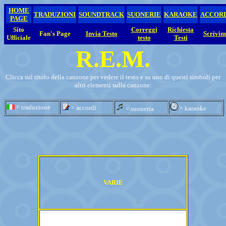
HOME
TRADUZIONI
SOUNDTRACK
SUONERIE
KARAOKE
ACCOR
PAGE
Sito
Correggi
Richiesta
Fan's Page
Invia Testo
Scrivim
Ufficiale
testo
Testi
R.E.M.
Clicca sul titolo della canzone per vedere il testo e su uno di questi simboli per
altri elementi sulla canzone:
= traduzione
= accordi
= karaoke
= suoneria
VARIE