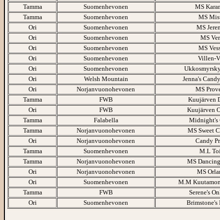
Tamma
Suomenhevonen
MS Karam
Tamma
Suomenhevonen
MS Mist
Ori
Suomenhevonen
MS Jere
Ori
Suomenhevonen
MS Ver
Ori
Suomenhevonen
MS Vess
Ori
Suomenhevonen
Villen-
Ori
Suomenhevonen
Ukkosmyrsky
Ori
Welsh Mountain
Jenna's Candy
Ori
Norjanvuonohevonen
MS Prov
Tamma
FWB
Kuujärven 
Ori
FWB
Kuujärven O
Tamma
Falabella
Midnight's
Tamma
Norjanvuonohevonen
MS Sweet C
Ori
Norjanvuonohevonen
Candy Pr
Tamma
Suomenhevonen
M.L To
Tamma
Norjanvuonohevonen
MS Dancing
Ori
Norjanvuonohevonen
MS Orla
Ori
Suomenhevonen
M.M Kuutamon
Tamma
FWB
Serene's O
Ori
Suomenhevonen
Brimstone's