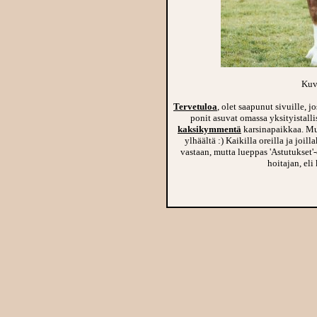
Kuv
Tervetuloa
, olet saapunut sivuille, j
ponit asuvat omassa yksityistalli
kaksikymmentä
karsinapaikkaa. Mutt
ylhäältä :) Kaikilla oreilla ja joi
vastaan, mutta lueppas 'Astutukset'
hoitajan, eli