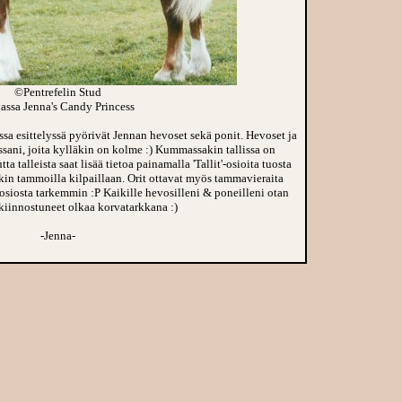
©Pentrefelin Stud
assa
Jenna's Candy Princess
ossa esittelyssä pyörivät
Jennan
hevoset sekä ponit. Hevoset ja
ssani, joita kylläkin on kolme :) Kummassakin tallissa on
a talleista saat lisää tietoa painamalla 'Tallit'-osioita tuosta
llakin tammoilla kilpaillaan. Orit ottavat myös tammavieraita
-osiosta tarkemmin :P Kaikille hevosilleni & poneilleni otan
 kiinnostuneet olkaa korvatarkkana :)
-Jenna-