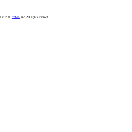
ht © 2000
Yahoo!
Inc. All rights reserved.