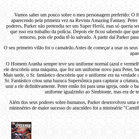
Vamos saber um pouco sobre o meu personagem preferido: O
aparecendo pela primeira vez na Revista Amazing Fantasy. Peter 
poderes, Parker não pretendia ser um Super Herói, mas só queria se
que isso era trabalho da polícia. Depois ele ficou sabendo que q
remorso, pois ele podia tê-lo salvado. A partir daí Parker p
O seu primeiro vilão foi o camaleão.Antes de começar a usar os seus
apar
O Homem Aranha sempre teve seu uniforme normal (azul e vermelho),
ele descobriu uma máquina, que fez um uniforme novo para Peter, ba
Mais tarde, o Sr. fantástico descobriu que o uniforme era na verdade u
Sr. Fantástico criou uma bazuca Supersônica para capturar a criatura
unir a ele definitivamente. Peter então foi para uma igreja, onde o
uniforme igualzinho ao Simbionte, mas era de te
Além dos seus poderes sobre-humanos, Parker desenvolveu uma espé
minisséries de maior sucesso do aracnídeo foi a minissérie "Carn