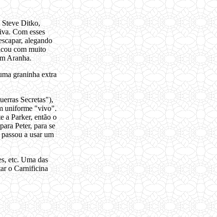
Steve Ditko,
tiva. Com esses
escapar, alegando
ficou com muito
mem Aranha.
 uma graninha extra
erras Secretas"),
m uniforme "vivo".
e a Parker, então o
para Peter, para se
r passou a usar um
es, etc. Uma das
ar o Carnificina