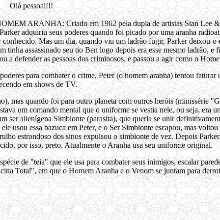
Olá pessoal!!!
 HOMEM ARANHA: Criado em 1962 pela dupla de artistas Stan Lee & 
Parker adquiriu seus poderes quando foi picado por uma aranha radioa
r conhecido. Mas um dia, quando viu um ladrão fugir, Parker deixou-o 
uem tinha assassinado seu tio Ben logo depois era esse mesmo ladrão, e 
assou a defender as pessoas dos criminosos, e passou a agir como o Ho
 poderes para combater o crime, Peter (o homem aranha) tentou faturar
ecendo em shows de TV.
 mas quando foi para outro planeta com outros heróis (minissérie "Gu
stava um comando mental que o uniforme se vestia nele, ou seja, era u
m ser alienígena Simbionte (parasita), que queria se unir definitivament
, ele usou essa bazuca em Peter, e o Ser Simbionte escapou, mas voltou 
 barulho estrondoso dos sinos expulsou o simbionte de vez. Depois Parke
cido, por isso, preto. Atualmente o Aranha usa seu uniforme original.
cie de "teia" que ele usa para combater seus inimigos, escalar pared
ificina Total", em que o Homem Aranha e o Venom se juntam para derrot