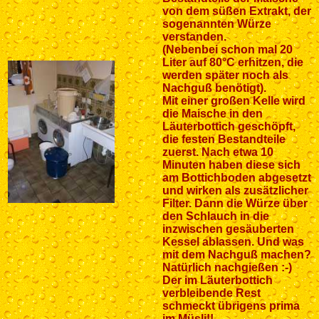
von dem süßen Extrakt, der
sogenannten Würze
verstanden.
(Nebenbei schon mal 20
Liter auf 80°C erhitzen, die
werden später noch als
Nachguß benötigt).
Mit einer großen Kelle wird
die Maische in den
Läuterbottich geschöpft,
die festen Bestandteile
zuerst. Nach etwa 10
Minuten haben diese sich
am Bottichboden abgesetzt
und wirken als zusätzlicher
Filter. Dann die Würze über
den Schlauch in die
inzwischen gesäuberten
Kessel ablassen. Und was
mit dem Nachguß machen?
Natürlich nachgießen :-)
Der im Läuterbottich
verbleibende Rest
schmeckt übrigens prima
im Müsli!!