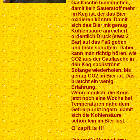
Gasflasche hineingeben,
damit kein Sauerstoff mehr
im Keg ist, der das Bier
oxidieren könnte. Damit
sich das Bier mit genug
Kohlensäure anreichert,
ordentlich Druck (etwa 2
Bar) auf das Faß geben
und feste schütteln. Dabei
kann man richtig hören, wie
CO2 aus der Gasflasche in
den Keg nachströmt.
Solange wiederholen, bis
genug CO2 im Bier ist. Das
braucht ein wenig
Erfahrung.
Wenn möglich, die Kegs
jetzt noch eine Woche bei
Temperaturen nahe dem
Gefrierpunkt lagern, damit
sich die Kohlensäure
schön fein im Bier löst.
O´zapft is !!!
Der große Moment: wie