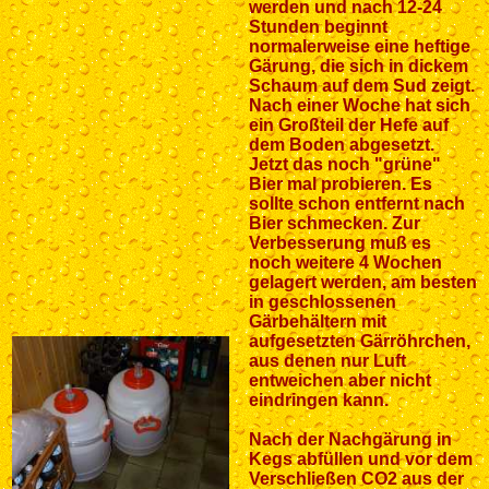
werden und nach 12-24
Stunden beginnt
normalerweise eine heftige
Gärung, die sich in dickem
Schaum auf dem Sud zeigt.
Nach einer Woche hat sich
ein Großteil der Hefe auf
dem Boden abgesetzt.
Jetzt das noch "grüne"
Bier mal probieren. Es
sollte schon entfernt nach
Bier schmecken. Zur
Verbesserung muß es
noch weitere 4 Wochen
gelagert werden, am besten
in geschlossenen
Gärbehältern mit
aufgesetzten Gärröhrchen,
aus denen nur Luft
entweichen aber nicht
eindringen kann.
Nach der Nachgärung in
Kegs abfüllen und vor dem
Verschließen CO2 aus der