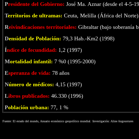
P
residente del Gobierno:
José Ma. Aznar (desde el 4-5-19
T
erritorios de ultramas:
Ceuta, Melilla (África del Norte)
R
eivindicaciones territoriales:
Gibraltar (bajo soberanía b
D
ensidad de Población:
79,3 Hab.-Km2 (1998)
Í
ndice de fecundidad:
1,2 (1997)
M
ortalidad infantil:
7 %0 (1995-2000)
E
speranza de vida:
78 años
N
úmero de médicos:
4,15 (1997)
L
ibros publicados:
46.330 (1996)
P
oblación urbana:
77, 1 %
Fuente: El estado del mundo, Anuario económico geopolítico mundial.
Investigación: Aline Angoustures