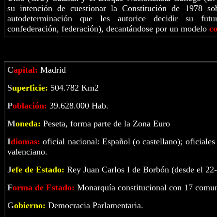
su intención de cuestionar la Constitución de 1978 s
autodeterminación que les autorice decidir su futur
confederación, federación), decantándose por un modelo
c
C
apital:
Madrid
S
uperficie:
504.782 Km2
P
oblación:
39.628.000 Hab.
M
oneda:
Peseta, forma parte de la Zona Euro
I
diomas:
oficial nacional: Español (o castellano); oficiale
valenciano.
J
efe de Estado:
Rey Juan Carlos I de Borbón (desde el 22
F
orma de Estado:
Monarquía constitucional con 17 comu
G
obierno:
Democracia Parlamentaria.