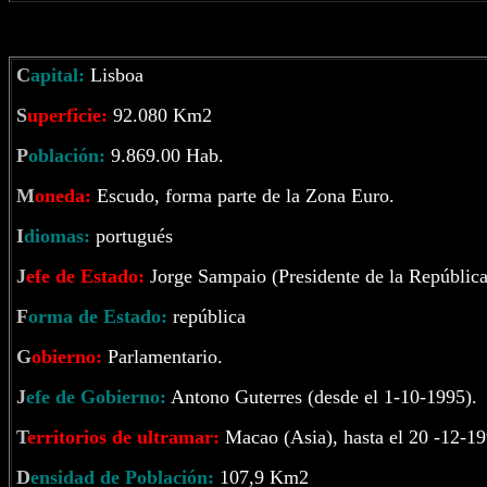
C
apital:
Lisboa
S
uperficie:
92.080 Km2
P
oblación:
9.869.00 Hab.
M
oneda:
Escudo, forma parte de la Zona Euro.
I
diomas:
portugués
J
efe de Estado:
Jorge Sampaio (Presidente de la República
F
orma de Estado:
república
G
obierno:
Parlamentario.
J
efe de Gobierno:
Antono Guterres (desde el 1-10-1995).
T
erritorios de ultramar:
Macao (Asia), hasta el 20 -12-1
D
ensidad de Población:
107,9 Km2