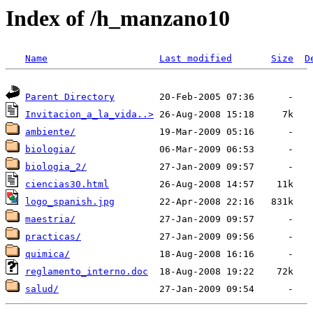
Index of /h_manzano10
Name
Last modified
Size
D
Parent Directory
Invitacion_a_la_vida..>
ambiente/
biologia/
biologia_2/
ciencias30.html
logo_spanish.jpg
maestria/
practicas/
quimica/
reglamento_interno.doc
salud/