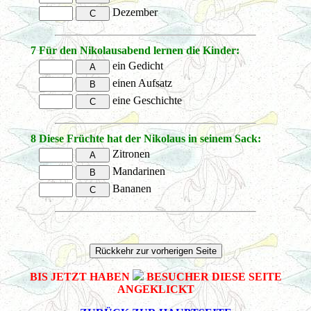
Dezember
7
Für den Nikolausabend lernen die Kinder:
ein Gedicht
einen Aufsatz
eine Geschichte
8
Diese Früchte hat der Nikolaus in seinem Sack:
Zitronen
Mandarinen
Bananen
BIS JETZT HABEN
BESUCHER DIESE SEITE
ANGEKLICKT