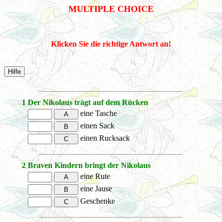
MULTIPLE CHOICE
Klicken Sie die richtige Antwort an!
1
Der Nikolaus trägt auf dem Rücken
eine Tasche
einen Sack
einen Rucksack
2
Braven Kindern bringt der Nikolaus
eine Rute
eine Jause
Geschenke