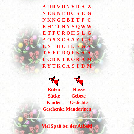
A
H
R
V
H
N
Y
D
A
Z
N
E
K
N
E
H
C
S
E
G
N
K
N
G
E
B
E
T
F
C
K
H
T
I
N
N
S
Q
W
W
E
T
F
U
R
O
H
S
L
G
A
O
S
X
C
A
A
Z
U
A
E
S
T
H
C
I
D
E
G
N
T
Y
E
C
B
Q
F
N
A
A
U
G
D
N
I
K
O
R
A
M
R
Y
T
K
C
A
S
I
D
M
Ruten
Nüsse
Säcke
Gebete
Kinder
Gedichte
Geschenke
Mandarinen
Viel Spaß bei der Arbeit!