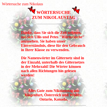
Wörtersuche zum Nikolaus
WÖRTERSUCHE
ZUM NIKOLAUSTAG
Danke, dass Sie sich die Zeit nehmen,
um sich Ullis und Petes "Wörtersuche"
anzusehen. Sie haben unser
Einverständnis, diese für den Gebrauch
in Ihrer Klasse zu verwenden.
Die Namenwörter im Gitternetz sind in
der Einzahl, unterhalb des Gitternetzes
in der Mehrzahl! Die Wörter können
nach allen Richtungen hin gelesen
werden!
Alles Gute zum Nikolaustag aus
Klagenfurt, Österreich und Whitby,
Ontario, Kanada.