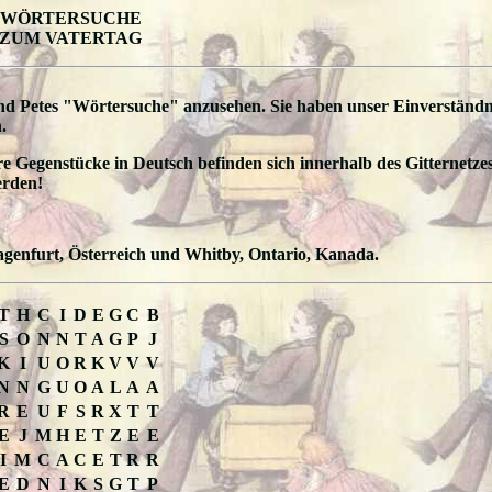
WÖRTERSUCHE
ZUM VATERTAG
 und Petes "Wörtersuche" anzusehen. Sie haben unser Einverständn
.
re Gegenstücke in Deutsch befinden sich innerhalb des Gitternetzes
erden!
agenfurt, Österreich und Whitby, Ontario, Kanada.
T
H
C
I
D
E
G
C
B
S
O
N
N
T
A
G
P
J
K
I
U
O
R
K
V
V
V
N
N
G
U
O
A
L
A
A
R
E
U
F
S
R
X
T
T
E
J
M
H
E
T
Z
E
E
I
M
C
A
C
E
T
R
R
E
D
N
I
K
S
G
T
P