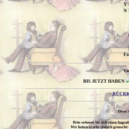
Y
N
Fa
Vi
BIS JETZT HABEN
RÜCKK
Diese 
Bitte nehmen Sie sich einen Augen
Wir haben es sehr einfach gemacht: 