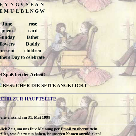
F
Y
N
G
V
S
E
A
N
E
M
U
L
B
L
N
G
W
June
rose
poem
card
Sunday
father
flowers
Daddy
present
children
thers Day
to celebrate
el Spaß bei der Arbeit!
BESUCHER DIE SEITE ANGKLICKT
EHR ZUR HAUPTSEITE
Seite enstand am 31. Mai 1999
blick Zeit, um uns Ihre Meinung per Email zu übermitteln.
Alles, was Sie zu tun haben, ist unseren Namen anzuklicken!