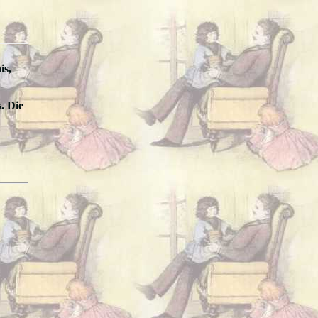
is,
. Die