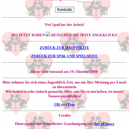
Viel Spaß bei der Arbeit!
BIS JETZT HABEN
BESUCHER DIE SEITE ANGEKLICKT
ZURÜCK ZUR HAUPTSEITE
ZURÜCK ZUR SPAß- UND SPIELSEITE
Diese Seite entstand am 19. Oktober 1999
Bitte nehmen Sie sich einen Augenblick Zeit, um uns Ihre Meinung per Email
zu übermitteln.
Wir haben es sehr einfach gemacht: Alles, was Sie zu tun haben, ist unsere
Namen anzuklicken!
Ulli
und
Pete
Credits
Hintergrund mit freundlicher Genehmigung von
Ace of Space