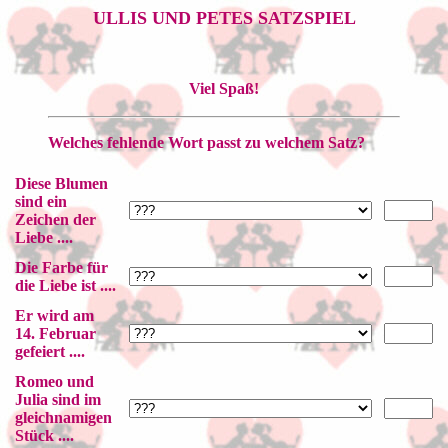
ULLIS UND PETES SATZSPIEL
Viel Spaß!
Welches fehlende Wort passt zu welchem Satz?
Diese Blumen
sind ein
Zeichen der
Liebe ....
Die Farbe für
die Liebe ist ....
Er wird am
14. Februar
gefeiert ....
Romeo und
Julia sind im
gleichnamigen
Stück ....