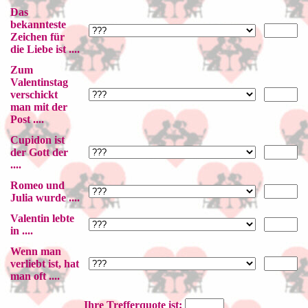
Das
bekannteste
Zeichen für
die Liebe ist ....
Zum
Valentinstag
verschickt
man mit der
Post ....
Cupidon ist
der Gott der
....
Romeo und
Julia wurde ....
Valentin lebte
in ....
Wenn man
verliebt ist, hat
man oft ....
Ihre Trefferquote ist: