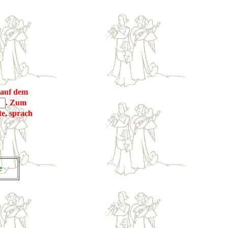
auf dem
. Zum
te, sprach
ige