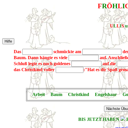
F
R
Ö
H
L
I
U
L
L
I
S
u
Das
schmückte am
den
Baum. Dann hängte es viele
auf. Anschließ
Schluß legte es noch goldenes
auf die
das Christkind voller
:"Hat es dir Spaß gem
Arbeit Baum Christkind Engelshaar Go
BIS JETZT HABEN
B