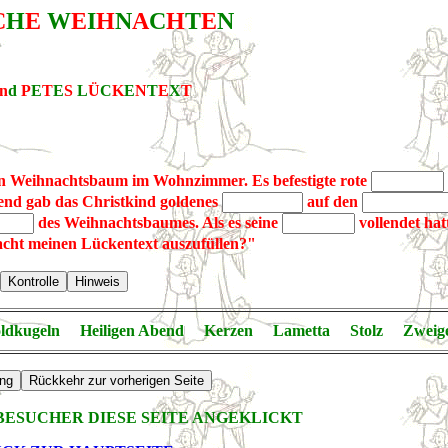
C
H
E
W
E
I
H
N
A
C
H
T
E
N
n
d
P
E
T
E
S
L
Ü
C
K
E
N
T
E
X
T
 Weihnachtsbaum im Wohnzimmer. Es befestigte rote
end gab das Christkind goldenes
auf den
des Weihnachtsbaumes. Als es seine
vollendet hat
acht meinen Lückentext auszufüllen?"
ldkugeln Heiligen Abend Kerzen Lametta Stolz Zwe
ESUCHER DIESE SEITE ANGEKLICKT