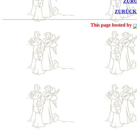
ZURÜ
ZURÜCK
This page hosted by