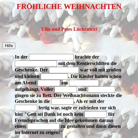
FRÖHLICHE WEIHNACHTEN
Ullis und Petes Lückentext
In der
brachte der
mit dem Rentierschlitten die
Geschenke. Der
war voll mit großen
und kleinen
. Die Kinder hatten schon
am Abend
am
aufgehängt. Voller
und
gingen sie zu Bett. Der Weihnachtsmann steckte die
Geschenke in die
. Als er mit der
fertig war, sagte er zufrieden vor sich
hin: "Gott sei Dank ist noch kein
für
Fremdsprachen auf die Idee gekommen daraus
einen
zu gestalten und dann diesen
im Internet zu zeigen!"