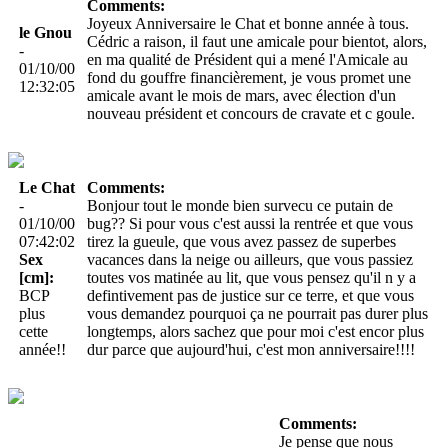
Comments:
Joyeux Anniversaire le Chat et bonne année à tous.
le Gnou
Cédric a raison, il faut une amicale pour bientot, alors,
-
en ma qualité de Président qui a mené l'Amicale au
01/10/00
fond du gouffre financièrement, je vous promet une
12:32:05
amicale avant le mois de mars, avec élection d'un
nouveau président et concours de cravate et c goule.
Le Chat
Comments:
-
Bonjour tout le monde bien survecu ce putain de
01/10/00
bug?? Si pour vous c'est aussi la rentrée et que vous
07:42:02
tirez la gueule, que vous avez passez de superbes
Sex
vacances dans la neige ou ailleurs, que vous passiez
[cm]:
toutes vos matinée au lit, que vous pensez qu'il n y a
BCP
defintivement pas de justice sur ce terre, et que vous
plus
vous demandez pourquoi ça ne pourrait pas durer plus
cette
longtemps, alors sachez que pour moi c'est encor plus
année!!
dur parce que aujourd'hui, c'est mon anniversaire!!!!
Comments:
Je pense que nous