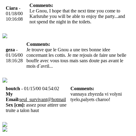
Comments:
Ciara
-
Le Gnou, I hope that the next time you come to
01/18/00
Karlsruhe you will be able to enjoy the party...and
10:16:08
not spend the night in the toilets.
Comments:
geza
-
Je trouve que le Gnou a une tres bonne idee
01/16/00
concernant les cottis. Je me rejouis de faire une belle
18:16:28
bouffe avec vous tous mais sans doute pas avant le
mois d´avril...
boutch
- 01/15/00 04:54:02
Comments:
My
vannaya zbyezda vi volyni
Email:
seul_survivant@hotmail
tyelo,palyets charoo!
Sex [cm]:
assez pour attirer une
truite a talon haut