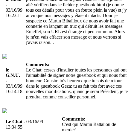
-
allé vérifier dans le fichier guestbook.html (je donne
03/16/99
tous ces détails pour vous en foutre plein la vue) et j'y
16:23:11
ai vu que nos messages y étaient intacts. Donc je
suspecte ce Martin Bibailloux de nous avoir fait une
connerie en lançant un truc qui détruit les messages.
En effet, son URL est étrange et peu commun. Alors
je m'en vais effacer son message et nous verrons si
j'avais raison...
Comments:
le
Le Chat: cesses d'insulter toutes les personnes qui ont
G.N.U.
l'aimabilité de signer notre guestbook et qui nous font
-
honneur. Cousin: très heureux que tu sois de retour
03/16/99
dans le guestbook Geza: tu as fait très fort avec ces
16:14:18
nouvelles modifications, quand je serai Président, je te
prendrai comme conseiller personnel.
Comments:
Le Chat
- 03/16/99
C'est qui Martin Battaliou de
13:34:55
merde?