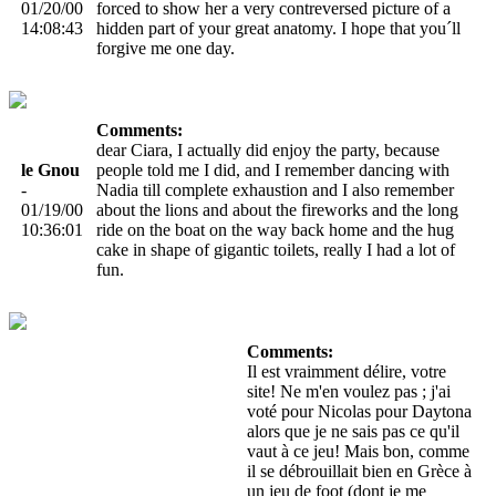
01/20/00
forced to show her a very contreversed picture of a
14:08:43
hidden part of your great anatomy. I hope that you´ll
forgive me one day.
Comments:
dear Ciara, I actually did enjoy the party, because
le Gnou
people told me I did, and I remember dancing with
-
Nadia till complete exhaustion and I also remember
01/19/00
about the lions and about the fireworks and the long
10:36:01
ride on the boat on the way back home and the hug
cake in shape of gigantic toilets, really I had a lot of
fun.
Comments:
Il est vraimment délire, votre
site! Ne m'en voulez pas ; j'ai
voté pour Nicolas pour Daytona
alors que je ne sais pas ce qu'il
vaut à ce jeu! Mais bon, comme
il se débrouillait bien en Grèce à
un jeu de foot (dont je me