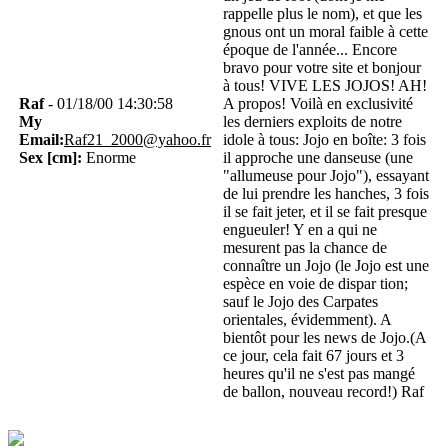
rappelle plus le nom), et que les
gnous ont un moral faible à cette
époque de l'année... Encore
bravo pour votre site et bonjour
à tous! VIVE LES JOJOS! AH!
Raf
- 01/18/00 14:30:58
A propos! Voilà en exclusivité
My
les derniers exploits de notre
Email:
Raf21_2000@yahoo.fr
idole à tous: Jojo en boîte: 3 fois
Sex [cm]:
Enorme
il approche une danseuse (une
"allumeuse pour Jojo"), essayant
de lui prendre les hanches, 3 fois
il se fait jeter, et il se fait presque
engueuler! Y en a qui ne
mesurent pas la chance de
connaître un Jojo (le Jojo est une
espèce en voie de dispar tion;
sauf le Jojo des Carpates
orientales, évidemment). A
bientôt pour les news de Jojo.(A
ce jour, cela fait 67 jours et 3
heures qu'il ne s'est pas mangé
de ballon, nouveau record!) Raf