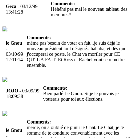
Comments:
Géza
- 03/12/99
Héhéhé pas mal le nouveau tableau des
13:41:28
membres!!
Comments:
le Gnou
même pas besoin de voter en fait...je suis déjà le
-
nouveau président tout désigné...hahaha, et dès que
03/10/99
j'occuperai ce poste, le Chat va morfler pour CE
12:11:14
QU'IL A FAIT. Et Ross et Rachel vont se remettre
ensemble.
Comments:
JOJO
- 03/09/99
Bien parlé Le Gnou. Si je le pouvais je
18:09:38
votterais pour toi aux élections.
Comments:
merde, on a oublié de punir le Chat. Le Chat, je te
le Gnou
somme de te conduire convenablement avec les
-