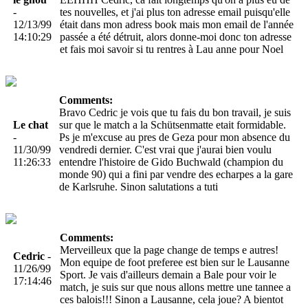
-
tes nouvelles, et j'ai plus ton adresse email puisqu'elle
12/13/99
était dans mon adress book mais mon email de l'année
14:10:29
passée a été détruit, alors donne-moi donc ton adresse
et fais moi savoir si tu rentres à Lau anne pour Noel
Comments:
Bravo Cedric je vois que tu fais du bon travail, je suis
Le chat
sur que le match a la Schütsenmatte etait formidable.
-
Ps je m'excuse au pres de Geza pour mon absence du
11/30/99
vendredi dernier. C'est vrai que j'aurai bien voulu
11:26:33
entendre l'histoire de Gido Buchwald (champion du
monde 90) qui a fini par vendre des echarpes a la gare
de Karlsruhe. Sinon salutations a tuti
Comments:
Merveilleux que la page change de temps e autres!
Cedric
-
Mon equipe de foot preferee est bien sur le Lausanne
11/26/99
Sport. Je vais d'ailleurs demain a Bale pour voir le
17:14:46
match, je suis sur que nous allons mettre une tannee a
ces balois!!! Sinon a Lausanne, cela joue? A bientot