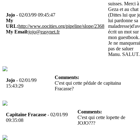
suisses. Merci à
Geza et au chat
Jojo
- 02/03/99 09:45:47
(Dittes lui que j
My
lui pardonne sa
URL:
http://www.oocities.org/pipeline/slope/2368
maladresse)d'av
My Email:
jojo@easynet.fr
écrit un mot sur
mon guestbook.
Je ne manquerai
pas de saluer
Manu. SALUT.
Comments:
Jojo
- 02/01/99
C'est qui cette pédale de capitaina
15:43:29
Fracasse?
Comments:
Capitaine Fracasse
- 02/01/99
C'est qui cette lopette de
09:35:08
JOJO???