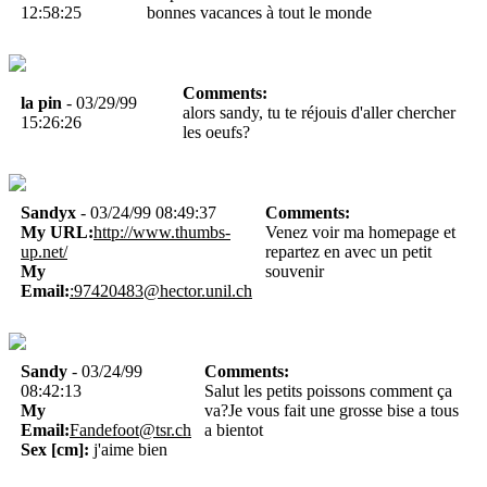
12:58:25
bonnes vacances à tout le monde
Comments:
la pin
- 03/29/99
alors sandy, tu te réjouis d'aller chercher
15:26:26
les oeufs?
Sandyx
- 03/24/99 08:49:37
Comments:
My URL:
http://www.thumbs-
Venez voir ma homepage et
up.net/
repartez en avec un petit
My
souvenir
Email:
:97420483@hector.unil.ch
Sandy
- 03/24/99
Comments:
08:42:13
Salut les petits poissons comment ça
My
va?Je vous fait une grosse bise a tous
Email:
Fandefoot@tsr.ch
a bientot
Sex [cm]:
j'aime bien