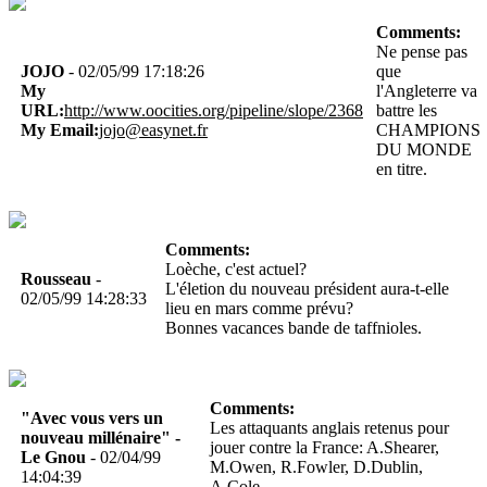
Comments:
Ne pense pas
JOJO
- 02/05/99 17:18:26
que
My
l'Angleterre va
URL:
http://www.oocities.org/pipeline/slope/2368
battre les
My Email:
jojo@easynet.fr
CHAMPIONS
DU MONDE
en titre.
Comments:
Loèche, c'est actuel?
Rousseau
-
L'életion du nouveau président aura-t-elle
02/05/99 14:28:33
lieu en mars comme prévu?
Bonnes vacances bande de taffnioles.
Comments:
"Avec vous vers un
Les attaquants anglais retenus pour
nouveau millénaire" -
jouer contre la France: A.Shearer,
Le Gnou
- 02/04/99
M.Owen, R.Fowler, D.Dublin,
14:04:39
A.Cole