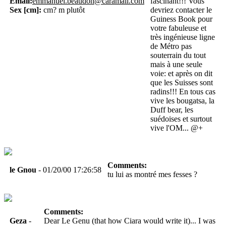
Email:
emmanuel.beaudon@caramail.com
fascinant!!! Vous
Sex [cm]:
cm? m plutôt
devriez contacter le
Guiness Book pour
votre fabuleuse et
très ingénieuse ligne
de Métro pas
souterrain du tout
mais à une seule
voie: et après on dit
que les Suisses sont
radins!!! En tous cas
vive les bougatsa, la
Duff bear, les
suédoises et surtout
vive l'OM... @+
Comments:
le Gnou
- 01/20/00 17:26:58
tu lui as montré mes fesses ?
Comments:
Geza
-
Dear Le Genu (that how Ciara would write it)... I was