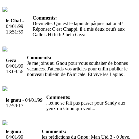
Comments:
le Chat
-
Devinette: Qui est le lapin de pâques national?
04/01/99
Réponse: C'est Chappi, il a mis deux oeufs aux
13:51:59
Gallois.Hi hi hi! hein Geza
Comments:
Géza
-
Je me joins au Gnou pour vous souhaiter de bonnes
04/01/99
vacances. J'attends vos articles pour enfin publier le
13:09:56
nouveau bulletin de l'Amicale. Et vive les Lapins !
Comments:
le gnou
- 04/01/99
...et ne se fait pas passer pour Sandy aux
12:59:17
yeux du Gnou qui veut...
le gnou
-
Comments:
04/01/99
les prédictions du Gnou: Man Utd 3 - 0 Juve.