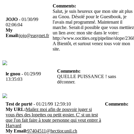
Comments:
Salut, je suis heureux que mon site ait plus
au Gnou. Désolé pour le Guestbook, je
JOJO
- 01/30/99
l'avais mal programmé. Maintenant il
02:06:04
marche. Serait-il possible que vous mettiiez
My
un lien avec mon site dans le votre:
Email:
jojo@easynet.fr
http://www.oocities.org/pipeline/slope/236
A Bientôt, et surtout venez tous voir mon
site.
Comments:
le gnou
- 01/29/99
QUELLE PUISSANCE ! sans
13:35:03
déconner.
Test de purté
- 01/21/99 12:59:10
Comments:
My URL:
Mailez moi afin de pouvoir juger si
vous étes des lopettes ou petit gosier. C' st un test
que l'on fait faire à toute personne qui veut entrer à
Harvard
My Email:
97404511@hectior.unil.ch