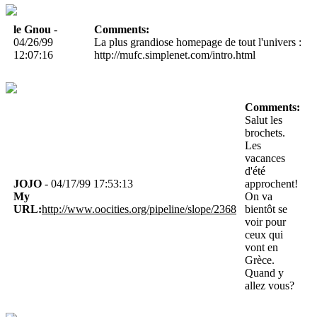
le Gnou
-
Comments:
04/26/99
La plus grandiose homepage de tout l'univers :
12:07:16
http://mufc.simplenet.com/intro.html
Comments:
Salut les
brochets.
Les
vacances
d'été
JOJO
- 04/17/99 17:53:13
approchent!
My
On va
URL:
http://www.oocities.org/pipeline/slope/2368
bientôt se
voir pour
ceux qui
vont en
Grèce.
Quand y
allez vous?