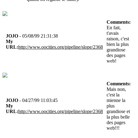
Comments:
En fait,
t'avais
JOJO
- 05/08/99 21:31:38
raison, c'est
My
bien la plus
URL:
http://www.oocities.org/pipeline/slope/2368
grandiose
des pages
web!
Comments:
Mais non,
c'est la
JOJO
- 04/27/99 11:03:45
mienne la
My
plus
URL:
http://www.oocities.org/pipeline/slope/2368
grandiose et
la plus belle
des pages
web!!!