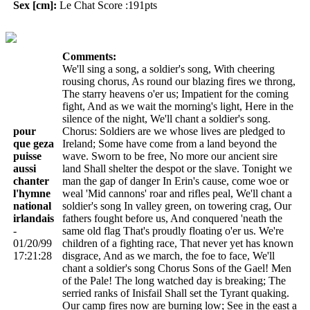
Sex [cm]:
Le Chat Score :191pts
Comments:
We'll sing a song, a soldier's song, With cheering
rousing chorus, As round our blazing fires we throng,
The starry heavens o'er us; Impatient for the coming
fight, And as we wait the morning's light, Here in the
silence of the night, We'll chant a soldier's song.
pour
Chorus: Soldiers are we whose lives are pledged to
que geza
Ireland; Some have come from a land beyond the
puisse
wave. Sworn to be free, No more our ancient sire
aussi
land Shall shelter the despot or the slave. Tonight we
chanter
man the gap of danger In Erin's cause, come woe or
l'hymne
weal 'Mid cannons' roar and rifles peal, We'll chant a
national
soldier's song In valley green, on towering crag, Our
irlandais
fathers fought before us, And conquered 'neath the
-
same old flag That's proudly floating o'er us. We're
01/20/99
children of a fighting race, That never yet has known
17:21:28
disgrace, And as we march, the foe to face, We'll
chant a soldier's song Chorus Sons of the Gael! Men
of the Pale! The long watched day is breaking; The
serried ranks of Inisfail Shall set the Tyrant quaking.
Our camp fires now are burning low; See in the east a