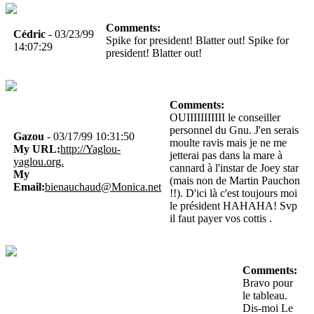
Comments:
Cédric
- 03/23/99
Spike for president! Blatter out! Spike for
14:07:29
president! Blatter out!
Comments:
OUIIIIIIIIIII le conseiller
personnel du Gnu. J'en serais
Gazou
- 03/17/99 10:31:50
moulte ravis mais je ne me
My URL:
http://Yaglou-
jetterai pas dans la mare à
yaglou.org.
cannard à l'instar de Joey star
My
(mais non de Martin Pauchon
Email:
bienauchaud@Monica.net
!!). D'ici là c'est toujours moi
le président HAHAHA! Svp
il faut payer vos cottis .
Comments:
Bravo pour
le tableau.
Dis-moi Le