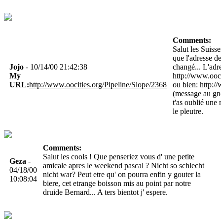
Comments:
Salut les Suisse
que l'adresse d
Jojo
- 10/14/00 21:42:38
changé... L'adre
My
http://www.ooci
URL:
http://www.oocities.org/Pipeline/Slope/2368
ou bien: http:/
(message au gno
t'as oublié une
le pleutre.
Comments:
Salut les cools ! Que penseriez vous d' une petite
Geza
-
amicale apres le weekend pascal ? Nicht so schlecht
04/18/00
nicht war? Peut etre qu' on pourra enfin y gouter la
10:08:04
biere, cet etrange boisson mis au point par notre
druide Bernard... A ters bientot j' espere.