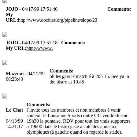
JOJO
- 04/17/99 17:51:40
Comments:
My
URL:
http://www.oocities.org/pipeline/slope/23
JOJO
- 04/17/99 17:51:18
Comments:
My URL:
http://wwww.
Comments:
Mazzoni
- 04/15/99
öh les gars lé match é à 20h 15. See ya in
08:23:48
the bistro at 19.45
Comments:
Le Chat
J'invite tous les membres et non membres à venir
-
soutenir le Lausanne Sports contre GC vendredi soir
04/13/99
19h30 la pontaise. RDV pour tout les vrais supporters
14:21:17
a 19h00 dans le bistro juste a coté des anneaux
olympiques (à gauche quand on regarde le stade).