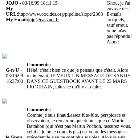
JOJO
- 03/16/99 18:11:15
Gnou, je t'ai
My
envoyé des
URL:
http://www.oocities.org/pipeline/slope/2368
E-mails
My Email:
jojo@easynet.fr
auxquels,
sauf erreur,
tu ne m'as
pas répondu!
Alors?
Comments:
G-n-U
-
Héhé, c'était bien ce que je pensais que c'était. Alors
03/16/99
maintenant, JE VEUX UN MESSAGE DE SANDY
16:37:00
DANS CE GUESTBOOK AVANT LE 23 MARS
PROCHAIN, faites ce qu'il y a à faire.
Comments:
Comme je suis finaud,assez fûte-fûte, perspicace et
observateur, je remarque que depuis que ce Martin
Battaliou (qui n'est pas Martin Pochon, rassurez-vous,
celui là je ne le connais pas) est venu, les messages
le Gnou
précedant le sien ne sont plus visibles. Alo s je suis