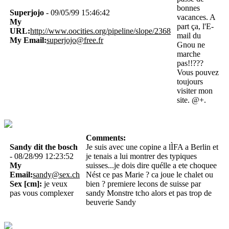
bonnes
Superjojo
- 09/05/99 15:46:42
vacances. A
My
part ça, l'E-
URL:
http://www.oocities.org/pipeline/slope/2368
mail du
My Email:
superjojo@free.fr
Gnou ne
marche
pas!!???
Vous pouvez
toujours
visiter mon
site. @+.
Comments:
Sandy dit the bosch
Je suis avec une copine a lÌFA a Berlin et
- 08/28/99 12:23:52
je tenais a lui montrer des typiques
My
suisses...je dois dire quélle a ete choquee
Email:
sandy@sex.ch
Nést ce pas Marie ? ca joue le chalet ou
Sex [cm]:
je veux
bien ? premiere lecons de suisse par
pas vous complexer
sandy Monstre tcho alors et pas trop de
beuverie Sandy