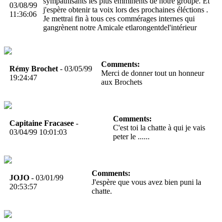
sympathisants les plus emminents de notre groupe. Et
03/08/99
j'espère obtenir ta voix lors des prochaines éléctions .
11:36:06
Je mettrai fin à tous ces commérages internes qui
gangrènent notre Amicale etlarongentdel'intérieur
Comments:
Rémy Brochet
- 03/05/99
Merci de donner tout un honneur
19:24:47
aux Brochets
Comments:
Capitaine Fracasee
-
C'est toi la chatte à qui je vais
03/04/99 10:01:03
peter le ......
Comments:
JOJO
- 03/01/99
J'espère que vous avez bien puni la
20:53:57
chatte.