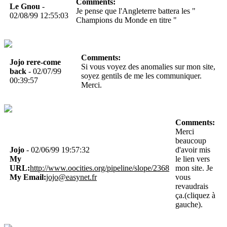
Comments:
Le Gnou
-
Je pense que l'Angleterre battera les "
02/08/99 12:55:03
Champions du Monde en titre "
Comments:
Jojo rere-come
Si vous voyez des anomalies sur mon site,
back
- 02/07/99
soyez gentils de me les communiquer.
00:39:57
Merci.
Comments:
Merci
beaucoup
Jojo
- 02/06/99 19:57:32
d'avoir mis
My
le lien vers
URL:
http://www.oocities.org/pipeline/slope/2368
mon site. Je
My Email:
jojo@easynet.fr
vous
revaudrais
ça.(cliquez à
gauche).