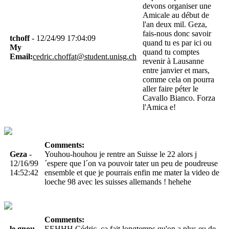
devons organiser une
Amicale au début de
l'an deux mil. Geza,
fais-nous donc savoir
tchoff
- 12/24/99 17:04:09
quand tu es par ici ou
My
quand tu comptes
Email:
cedric.choffat@student.unisg.ch
revenir à Lausanne
entre janvier et mars,
comme cela on pourra
aller faire péter le
Cavallo Bianco. Forza
l'Amica e!
Comments:
Geza
-
Youhou-houhou je rentre an Suisse le 22 alors j
12/16/99
´espere que l´on va pouvoir tater un peu de poudreuse
14:52:42
ensemble et que je pourrais enfin me mater la video de
loeche 98 avec les suisses allemands ! hehehe
Comments:
le gnou
EEHHH Cédric, ca fait longtemps qu'on a plus eu de