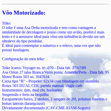
Vôo Motorizado:
Trike:
O trike é uma Asa Delta motorizada e tem como vantagem a
similaridade de decolagem e pouso como um avião, porém é mais
lento e é a aeronave ideal para vôos em turbulência devido ser um
ultraleve do tipo pendular.
É ideal para contemplar a natureza e o relevo, uma vez que não
possui fuselagem.
Configuração do meu trike:
Trike Icaros: Voyager ns. tri -070 - Data fab. 27/07/89
Asa Orion 27 talas Branca/Verm ponta: Amarela/Preta - Data fab. 95
Motor Rotax 503 sn. 3947634
Caixa tipo "B" - Propeler: 62x34 com blindagem em alumínio
Rotax 503 DUAL CDI, partida manual, single carb
Instrumentos: rpm, dual cht, horímetro
Suspensão e freio na bequilha
Escapamento baixo, 2 strobos, 2 tanques de 20l, polainas traseiras e
bolsas laterais (laranja/azul)
Devidamente documentado (CAV-CME-RIAM-Seguro)