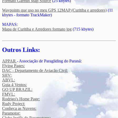
Formato Garmin Map Source
(25 kbytes)
Waypoints que uso no meu GPS 12MAP (Curitiba e arredores)
(11
kbytes - formato TrackMaker)
MAPAS:
Mapa de Curitiba e Arredores formato jpg
(715 kbytes)
Outros Links:
APPAR
- Associação de Paragliding do Paraná:
Flying Pages:
DAC - Departamento de Aviação Civil:
SHV:
ABVL:
Guia 4 Ventos:
GO UP BRAZIL:
FMVL:
Rodrigo's Home Page:
Rudy Project:
Conheça as Nuvens:
Paramotor:
Clube Inglês de Paramotores: