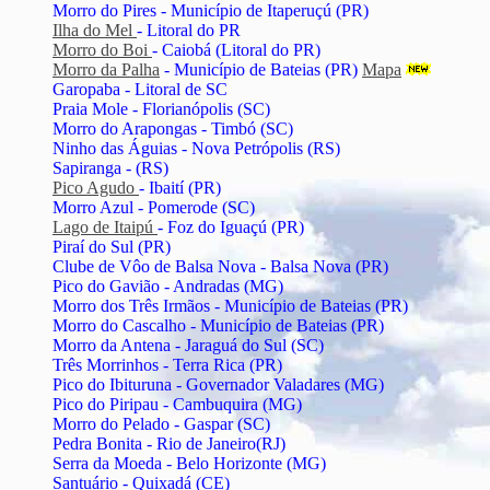
Morro do Pires - Município de Itaperuçú (PR)
Ilha do Mel
- Litoral do PR
Morro do Boi
- Caiobá (Litoral do PR)
Morro da Palha
- Município de Bateias (PR)
Mapa
Garopaba - Litoral de SC
Praia Mole - Florianópolis (SC)
Morro do Arapongas - Timbó (SC)
Ninho das Águias - Nova Petrópolis (RS)
Sapiranga - (RS)
Pico Agudo
- Ibaití (PR)
Morro Azul - Pomerode (SC)
Lago de Itaipú
- Foz do Iguaçú (PR)
Piraí do Sul (PR)
Clube de Vôo de Balsa Nova - Balsa Nova (PR)
Pico do Gavião - Andradas (MG)
Morro dos Três Irmãos - Município de Bateias (PR)
Morro do Cascalho - Município de Bateias (PR)
Morro da Antena - Jaraguá do Sul (SC)
Três Morrinhos - Terra Rica (PR)
Pico do Ibituruna - Governador Valadares (MG)
Pico do Piripau - Cambuquira (MG)
Morro do Pelado - Gaspar (SC)
Pedra Bonita - Rio de Janeiro(RJ)
Serra da Moeda - Belo Horizonte (MG)
Santuário - Quixadá (CE)