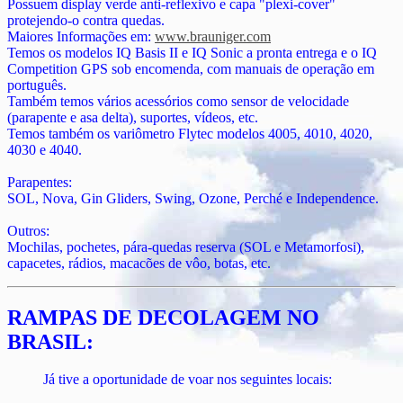
Possuem display verde anti-reflexivo e capa "plexi-cover"
protejendo-o contra quedas.
Maiores Informações em:
www.brauniger.com
Temos os modelos IQ Basis II e IQ Sonic a pronta entrega e o IQ
Competition GPS sob encomenda, com manuais de operação em
português.
Também temos vários acessórios como sensor de velocidade
(parapente e asa delta), suportes, vídeos, etc.
Temos também os variômetro Flytec modelos 4005, 4010, 4020,
4030 e 4040.
Parapentes:
SOL, Nova, Gin Gliders, Swing, Ozone, Perché e Independence.
Outros:
Mochilas, pochetes, pára-quedas reserva (SOL e Metamorfosi),
capacetes, rádios, macacões de vôo, botas, etc.
RAMPAS DE DECOLAGEM NO
BRASIL:
Já tive a oportunidade de voar nos seguintes locais: