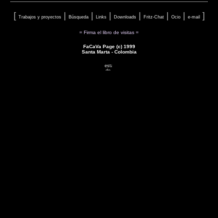
[
|
|
|
|
|
|
]
Trabajos y proyectos
Búsqueda
Links
Downloads
Fritz-Chat
Ocio
e-mail
= Firma el libro de visitas =
FaCaVa Page (c) 1999
Santa Marta - Colombia