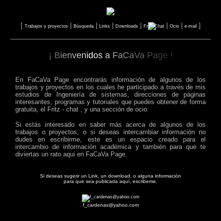
[
|
|
|
|
|
|
]
Trabajos y proyectos
Búsqueda
Links
Downloads
Fritz-Chat
Ocio
e-mail
¡ B
i
e
n
v
e
n
i
d
os
a
F
a
C
a
V
a
P
a
g
e !
En FaCaVa Page encontrarás información de algunos de los
trabajos y proyectos en los cuales he participado a través de mis
estudios de Ingeniería de sistemas, direcciones de páginas
interesantes, programas y tutoriales que puedes obtener de forma
gratuita, el Fritz - chat , y una sección de ocio.
Si estás interesado en saber más acerca de algunos de los
trabajos o proyectos, o si deseas intercambiar información no
dudes en escribirme, este es un espacio creado para el
intercambio de información académica y también para que te
diviertas un rato aqui en FaCaVa Page.
Si deseas sugerir un Link, un download, o alguna información
para que sea publicada aquí, escribeme.
f_cardenas@yahoo.com