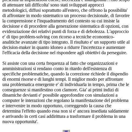
di attenuare tali difficolta' sono stati sviluppati approcci
metodologici, diffusi soprattutto all'estero, che offrono la possibilita'
di affrontare in modo sistematico un processo decisionale, di favorire
la comprensione e l'inquadramento del contesto su cui insiste la
decisione e di procedere alla generazione sistematica di opzioni, con
evidenziazione dei relativi punti di forza e di debolezza. L'approccio
e' di tipo problem-solving con ricorso a tecniche economico-
analitiche avanzate di tipo integrato. Il risultato e' un supporto utile al
decision-maker in quanto idoneo a ridurre l'incertezza e aumentare
l'efficacia della decisione nel rispondere agli obiettivi da perseguire.
Si assiste con una certa frequenza al fatto che organizzazioni e
amministrazioni si rendano conto in ritardo dell'esistenza di
specifiche problematiche, quando la correzione richiede il dispendio
di enormi risorse e di lunghi tempi. Il miglior modo per affrontare
una problematica emergente e' di individuarla in tempo, prima che le
conseguenze si manifestino con clamore. Gia' ai primi indizi di
dinamiche devianti e' possibile approfondire con simulazioni a
computer le interazioni che regolano la manifestazione del problema
e intervenire in modo opportuno, correggendo la causa che
determina l'effetto quando essa non si e' ancora insediata saldamente
e arrivando in certi casi addirittura a trasformare il problema in una
nuova opportunita'.