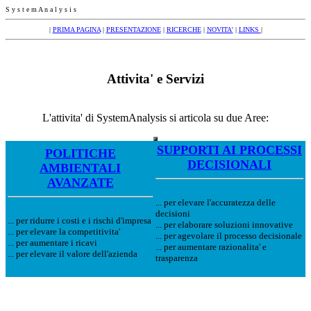
S y s t e m A n a l y s i s
|
PRIMA PAGINA
|
PRESENTAZIONE
|
RICERCHE
|
NOVITA'
|
LINKS
|
Attivita' e Servizi
L'attivita' di SystemAnalysis si articola su due Aree:
SUPPORTI AI PROCESSI
POLITICHE
DECISIONALI
AMBIENTALI
AVANZATE
... per elevare l'accuratezza delle
decisioni
... per ridurre i costi e i rischi d'impresa
... per elaborare soluzioni innovative
... per elevare la competitivita'
... per agevolare il processo decisionale
... per aumentare i ricavi
... per aumentare razionalita' e
... per elevare il valore dell'azienda
trasparenza