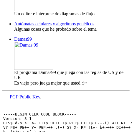
Un editor e intérprete de diagramas de flujo.
Autómatas celulares y algoritmos genéticos
Algunas cosas que he probado sobre el tema
Damas99
El programa Damas99 que juega con las reglas de US y de
UK.
Es viejo pero juega mejor que usted :)~
PGP Public Key
.
-----BEGIN GEEK CODE BLOCK-----

Version: 3.1

GCS$ d-$ s: a- C++$ UL++++$ P++$ L+++$ E---() W++ N++ o
V? PS+ PE++ Y+ PGP>++ t(+) 5? X- R* !tv- b+>+++ DI++++ 
h--(*)>++ r(-) y+>-
