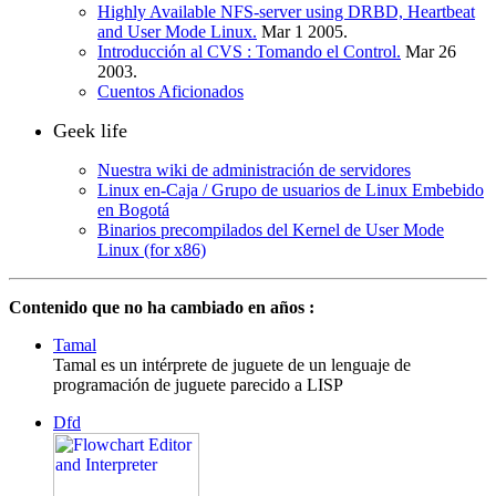
Highly Available NFS-server using DRBD, Heartbeat
and User Mode Linux.
Mar 1 2005.
Introducción al CVS : Tomando el Control.
Mar 26
2003.
Cuentos Aficionados
Geek life
Nuestra wiki de administración de servidores
Linux en-Caja / Grupo de usuarios de Linux Embebido
en Bogotá
Binarios precompilados del Kernel de User Mode
Linux (for x86)
Contenido que no ha cambiado en años :
Tamal
Tamal es un intérprete de juguete de un lenguaje de
programación de juguete parecido a LISP
Dfd