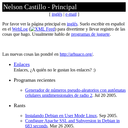
Nelson Castillo - Principal
[
inglés
|
e-mail
]
Por favor ver la página principal en
inglés
. Suelo escribir en español
en el
WebLog
(
) para divertirme y llevar registro de las
cosas que hago. Usualmente hablo de
programas de juguete
.
Las nuevas cosas las pondré en
http://arhuaco.org/
.
Enlaces
Enlaces, ¿A quién no le gustan los enlaces? :)
Programas recientes
Generador de números pseudo-aleatorios con autómatas
celulares unidimensionales de radio 2
. Jul 20 2005.
Rants
Instalando Debian en User Mode Linux
. Sep 2005.
Configure Apache SSL and Subversion in Debian in
683 seconds
. Mar 26 2005.