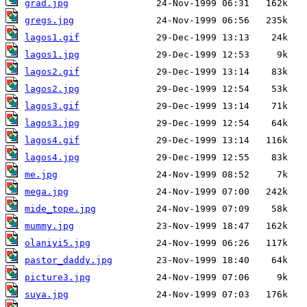
grad.jpg
gregs.jpg
lagos1.gif
lagos1.jpg
lagos2.gif
lagos2.jpg
lagos3.gif
lagos3.jpg
lagos4.gif
lagos4.jpg
me.jpg
mega.jpg
mide_tope.jpg
mummy.jpg
olaniyi5.jpg
pastor_daddy.jpg
picture3.jpg
suya.jpg