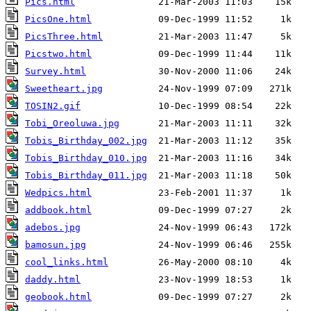
Pics.html
PicsOne.html
PicsThree.html
Picstwo.html
Survey.html
Sweetheart.jpg
TOSIN2.gif
Tobi_Oreoluwa.jpg
Tobis_Birthday_002.jpg
Tobis_Birthday_010.jpg
Tobis_Birthday_011.jpg
Wedpics.html
addbook.html
adebos.jpg
bamosun.jpg
cool_links.html
daddy.html
geobook.html