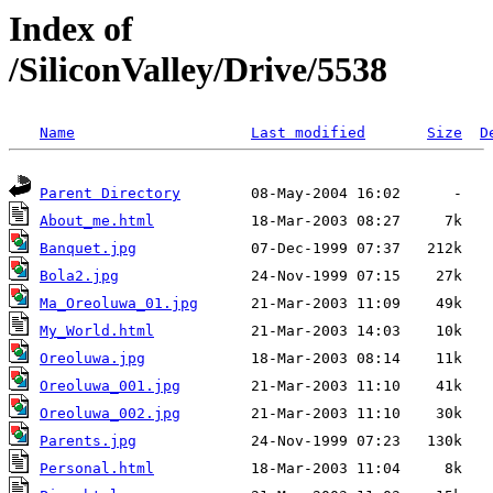
Index of
/SiliconValley/Drive/5538
Name
Last modified
Size
D
Parent Directory
About_me.html
Banquet.jpg
Bola2.jpg
Ma_Oreoluwa_01.jpg
My_World.html
Oreoluwa.jpg
Oreoluwa_001.jpg
Oreoluwa_002.jpg
Parents.jpg
Personal.html