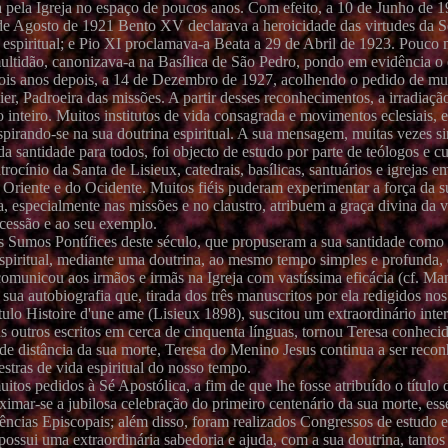
da pela Igreja no espaço de poucos anos. Com efeito, a 10 de Junho de 
4 de Agosto de 1921 Bento XV declarava a heroicidade das virtudes da 
 espiritual; e Pio XI proclamava-a Beata a 29 de Abril de 1923. Pouco m
ltidão, canonizava-a na Basílica de São Pedro, pondo em evidência o 
 dois anos depois, a 14 de Dezembro de 1927, acolhendo o pedido de mu
, Padroeira das missões. A partir desses reconhecimentos, a irradiação
 inteiro. Muitos institutos de vida consagrada e movimentos eclesiais, 
spirando-se na sua doutrina espiritual. A sua mensagem, muitas vezes si
 santidade para todos, foi objecto de estudo por parte de teólogos e cu
ocínio da Santa de Lisieux, catedrais, basílicas, santuários e igrejas e
o Oriente e do Ocidente. Muitos fiéis puderam experimentar a força da s
, especialmente nas missões e no claustro, atribuem a graça divina da 
rcessão e ao seu exemplo.
os Sumos Pontífices deste século, que propuseram a sua santidade como
spiritual, mediante uma doutrina, ao mesmo tempo simples e profunda,
comunicou aos irmãos e irmãs na Igreja com vastíssima eficácia (cf. Man
la sua autobiografia que, tirada dos três manuscritos por ela redigidos no
ulo Histoire d'une ame (Lisieux 1898), suscitou um extraordinário inter
us outros escritos em cerca de cinquenta línguas, tornou Teresa conheci
de distância da sua morte, Teresa do Menino Jesus continua a ser reco
tras de vida espiritual do nosso tempo.
itos pedidos à Sé Apostólica, a fim de que lhe fosse atribuído o título
ximar-se a jubilosa celebração do primeiro centenário da sua morte, ess
cias Episcopais; além disso, foram realizados Congressos de estudo e
ossui uma extraordinária sabedoria e ajuda, com a sua doutrina, tanto