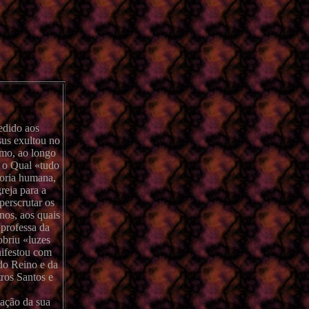
edido aos
sus exultou no
omo, ao longo
, o Qual «tudo
doria humana,
reja para a
perscrutar os
nos, aos quais
professa da
obriu «luzes
nifestou com
 do Reino e da
ros Santos e
tação da sua