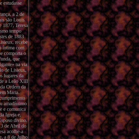
e estudasse
ança, a 2 de
ais são Louis
e 1877, Teresa
mesmo tempo
ostes de 1883
isieux, recebe
o íntima com
ue comporta o
funda, que
igante» na via
lo de Lisieux,
s lugares da
de a Leão XIII
o da Ordem da
gem Maria.
o cumprimento
seu amadíssimo
re e comunica
a Igreja e,
 Esposo divino.
 3 de Abril do
esa acolhe-a
, a 8 de Julho