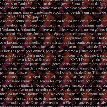
 Predecessor Paulo VI a respeito de outra jovem Santa, Doutora da Igrej
o é, a lúcida, profunda e inebriante assimilação das verdades divinas e
s singularíssimos, mas evidentemente prodigiosa, devida a um carisma de
nto» (AAS 62 [1970], pág. 675).
sa aparece como uma autêntica mestra da fé e da vida cristã. Através dos
fa vivificante da tradição católica cujas riquezas, como afirma ainda o
i Verbum, 8). A doutrina de Teresa de Lisieux, se aceite no seu género li
as particulares circunstâncias da sua época, aparece numa providencial
ca quer pela promoção da mais autêntica vida espiritual, proposta a todo
po o fascínio do Evangelho; teve a missão de fazer conhecer e amar a I
ores da doutrina jansenista, inclinada a sublinhar mais a justiça de Deus
s todas as perfeições divinas, porque «até mesmo a justiça de Deus (e 
nuscrito A, 83 v). Deste modo, tornou-se um ícone vivo daquele Deus 
e na misericórdia» (cf. Missal Romano, Oração do XXVI Domingo do 
doutrinal, contudo particulares fulgores de doutrina derivam dos seus e
esmo da mensagem da revelação numa visão original e inédita, aprese
em, com efeito, é o próprio mistério de Deus Amor, de Deus Trindade, 
ã deve coincidir com as verdades reveladas, nas quais Deus Se comunic
, é necessário afirmar que Teresa fez experiência da revelação divina, 
tério da vida trinitária. No ápice, como fonte e termo, o amor misericor
de oferta ao Amor misericordioso. Na base, da parte do sujeito, está a 
ntico da infância espiritual, isto é, a experiência da filiação divina sob
, os outros, para cuja salvação devemos colaborar com e em Jesus, com
-se que tudo vem de Deus, a Ele retorna e n'Ele permanece, para a salv
l ensinada e vivida por esta Santa. Assim como para os Santos da Igre