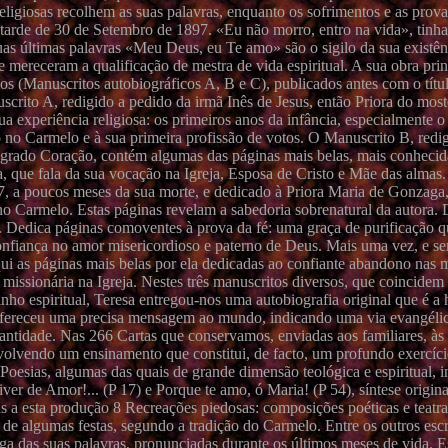
religiosas recolhem as suas palavras, enquanto os sofrimentos e as prov
tarde de 30 de Setembro de 1897. «Eu não morro, entro na vida», tinha
suas últimas palavras «Meu Deus, eu Te amo» são o sigilo da sua existên
 mereceram a qualificação de mestra de vida espiritual. A sua obra prin
icos (Manuscritos autobiográficos A, B e C), publicados antes com o tít
crito A, redigido a pedido da irmã Inês de Jesus, então Priora do moste
ua experiência religiosa: os primeiros anos da infância, especialmente o
 no Carmelo e à sua primeira profissão de votos. O Manuscrito B, redi
agrado Coração, contém algumas das páginas mais belas, mais conhecida
a, que fala da sua vocação na Igreja, Esposa de Cristo e Mãe das almas
7, a poucos meses da sua morte, e dedicado à Priora Maria de Gonzaga,
o Carmelo. Estas páginas revelam a sabedoria sobrenatural da autora. 
as. Dedica páginas comoventes à prova da fé: uma graça de purificação 
onfiança no amor misericordioso e paterno de Deus. Mais uma vez, e sem
qui as páginas mais belas por ela dedicadas ao confiante abandono nas
missionária na Igreja. Nestes três manuscritos diversos, que coincide
ho espiritual, Teresa entregou-nos uma autobiografia original que é a h
s ofereceu uma precisa mensagem ao mundo, indicando uma via evangéli
ntidade. Nas 266 Cartas que conservamos, enviadas aos familiares, às r
volvendo um ensinamento que constitui, de facto, um profundo exercíci
Poesias, algumas das quais de grande dimensão teológica e espiritual, i
er de Amor!... (P 17) e Porque te amo, ó Maria! (P 54), síntese origin
 esta produção 8 Recreações piedosas: composições poéticas e teatrai
 de algumas festas, segundo a tradição do Carmelo. Entre os outros escr
a das suas palavras, pronunciadas durante os últimos meses de vida. Es