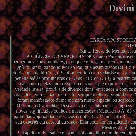
Divini
CARTA APOSTÓLICA
«DIV
Santa Teresa do Menino Jesu
1. A CIÊNCIA DO AMOR DIVINO, que o Pai das misericórdi
pequeninos e aos humildes, para que conheçam e proclamem os se
Espírito Santo, dando louvor ao Pai, que assim dispôs (cf. Lc 
do decurso da história, o Senhor continua a revelar-Se aos peque
penetra até às profundezas de Deus» (1 Cor 2, 10), a falarem 
mas com aquelas que o Espírito ensina e que exprimem as cois
verdade inteira, provê-a de diversos dons, enriquece-a com os 
sinais dos tempos, para responder sempre melhor à vontade de D
foram manifestados duma maneira muito especial os segredos 
Ordem das Carmelitas Descalças, cujo centenário do ingresso n
novas, significados ocultos e misteriosos» (Manuscrito A, 83 
particular originalidade nos seus escritos (cf. Manuscrito B, 1 
sua experiência pessoal da graça. Esta pode ser considerada c
Mestres da fé, hau
2. Rápido, universal e constante foi o acolhimento do exemplo