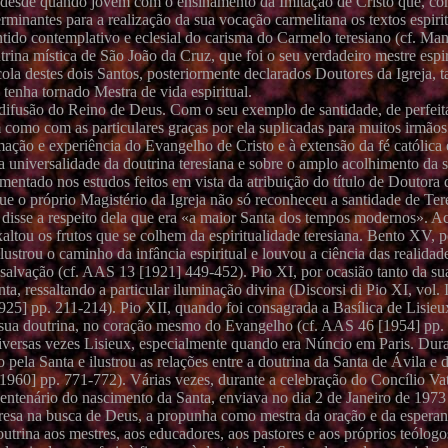
use desde quando jovem com o ensinamento da Imitação de Cristo que, 
erminantes para a realização da sua vocação carmelitana os textos espir
ido contemplativo e eclesial do carisma do Carmelo teresiano (cf. Man
ina mística de São João da Cruz, que foi o seu verdadeiro mestre espiri
cola destes dois Santos, posteriormente declarados Doutores da Igreja, 
 tenha tornado Mestra de vida espiritual.
a difusão do Reino de Deus. Com o seu exemplo de santidade, de perfeita
omo com as particulares graças por ela suplicadas para muitos irmãos
mação e experiência do Evangelho de Cristo e à extensão da fé católica
a universalidade da doutrina teresiana e sobre o amplo acolhimento d
entado nos estudos feitos em vista da atribuição do título de Doutora d
o que o próprio Magistério da Igreja não só reconheceu a santidade de Te
X disse a respeito dela que era «a maior Santa dos tempos modernos». 
exaltou os frutos que se colhem da espiritualidade teresiana. Bento XV, 
ustrou o caminho da infância espiritual e louvou a ciência das realidade
 salvação (cf. AAS 13 [1921] 449-452). Pio XI, por ocasião tanto da su
, ressaltando a particular iluminação divina (Discorsi di Pio XI, vol. 
925] pp. 211-214). Pio XII, quando foi consagrada a Basílica de Lisie
 a sua doutrina, no coração mesmo do Evangelho (cf. AAS 46 [1954] pp
iversas vezes Lisieux, especialmente quando era Núncio em Paris. Dura
pela Santa e ilustrou as relações entre a doutrina da Santa de Ávila e d
91960] pp. 771-772). Várias vezes, durante a celebração do Concílio Vat
entenário do nascimento da Santa, enviava no dia 2 de Janeiro de 197
resa na busca de Deus, a propunha como mestra da oração e da esperanç
trina aos mestres, aos educadores, aos pastores e aos próprios teólog