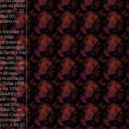
como ela mesma
ituais da Madre
uscrito C, 33
tual (cf.
também ela,
 fidelidade à
 e irmãs
 em todas as
a sua mensagem
a Igreja a esta
resa, mas pôs
Acolhendo com
por ocasião da
s divinas,
a beatificação
I, Turim 1959,
ux em 1954,
. 404408). O
nte o seu
a sua filha,
icano II, os
3 uma Carta ao
a teologal,
os (cf. AAS 65