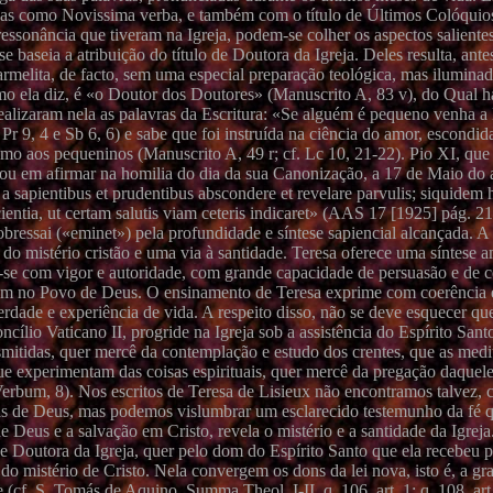
das como Novissima verba, e também com o título de Últimos Colóquio
ressonância que tiveram na Igreja, podem-se colher os aspectos saliente
 baseia a atribuição do título de Doutora da Igreja. Deles resulta, ante
armelita, de facto, sem uma especial preparação teológica, mas iluminad
mo ela diz, é «o Doutor dos Doutores» (Manuscrito A, 83 v), do Qual h
ealizaram nela as palavras da Escritura: «Se alguém é pequeno venha a 
r 9, 4 e Sb 6, 6) e sabe que foi instruída na ciência do amor, escondid
omo aos pequeninos (Manuscrito A, 49 r; cf. Lc 10, 21-22). Pio XI, que
tou em afirmar na homilia do dia da sua Canonização, a 17 de Maio do
let a sapientibus et prudentibus abscondere et revelare parvulis; siquidem h
ientia, ut certam salutis viam ceteris indicaret» (AAS 17 [1925] pág. 2
obressai («eminet») pela profundidade e síntese sapiencial alcançada. A 
o mistério cristão e uma via à santidade. Teresa oferece uma síntese 
rime-se com vigor e autoridade, com grande capacidade de persuasão e de
em no Povo de Deus. O ensinamento de Teresa exprime com coerência
dade e experiência de vida. A respeito disso, não se deve esquecer que
cílio Vaticano II, progride na Igreja sob a assistência do Espírito Sant
smitidas, quer mercê da contemplação e estudo dos crentes, que as med
 que experimentam das coisas espirituais, quer mercê da pregação daquel
erbum, 8). Nos escritos de Teresa de Lisieux não encontramos talvez,
sas de Deus, mas podemos vislumbrar um esclarecido testemunho da fé 
Deus e a salvação em Cristo, revela o mistério e a santidade da Igrej
e Doutora da Igreja, quer pelo dom do Espírito Santo que ela recebeu p
a do mistério de Cristo. Nela convergem os dons da lei nova, isto é, a gr
 (cf. S. Tomás de Aquino, Summa Theol. I-II, q. 106, art. 1; q. 108, ar