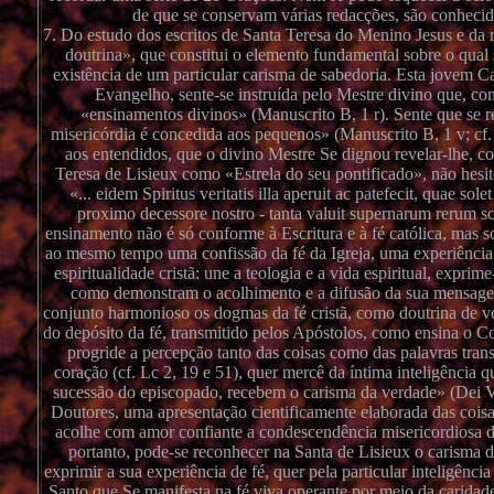
de que se conservam várias redacções, são conheci
7. Do estudo dos escritos de Santa Teresa do Menino Jesus e da 
doutrina», que constitui o elemento fundamental sobre o qual se
existência de um particular carisma de sabedoria. Esta jovem C
Evangelho, sente-se instruída pelo Mestre divino que, co
«ensinamentos divinos» (Manuscrito B, 1 r). Sente que se r
misericórdia é concedida aos pequenos» (Manuscrito B, 1 v; cf. P
aos entendidos, que o divino Mestre Se dignou revelar-lhe, c
Teresa de Lisieux como «Estrela do seu pontificado», não hesi
«... eidem Spiritus veritatis illa aperuit ac patefecit, quae so
proximo decessore nostro - tanta valuit supernarum rerum sc
ensinamento não é só conforme à Escritura e à fé católica, mas s
ao mesmo tempo uma confissão da fé da Igreja, uma experiência d
espiritualidade cristã: une a teologia e a vida espiritual, exp
como demonstram o acolhimento e a difusão da sua mensag
conjunto harmonioso os dogmas da fé cristã, como doutrina de ver
do depósito da fé, transmitido pelos Apóstolos, como ensina o Con
progride a percepção tanto das coisas como das palavras tran
coração (cf. Lc 2, 19 e 51), quer mercê da íntima inteligência
sucessão do episcopado, recebem o carisma da verdade» (Dei V
Doutores, uma apresentação cientificamente elaborada das coi
acolhe com amor confiante a condescendência misericordiosa de 
portanto, pode-se reconhecer na Santa de Lisieux o carisma d
exprimir a sua experiência de fé, quer pela particular inteligênci
Santo que Se manifesta na fé viva operante por meio da caridade