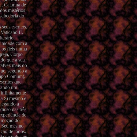
a, Catarina de
 dos mistérios
 sabedoria do
 seus escritos,
 Vaticano II,
terário,
 unidade com a
s os fiéis numa
greja, Corpo
 do que a sua
talvez mais do
que, segundo a
Tempo Comum).
scritos que,
ntando um
infinitamente
a a Si mesmo e
chegando a
dioso das três
experiência de
 a moção do
 o Seu mesmo
ação de todos,
ja de todos os