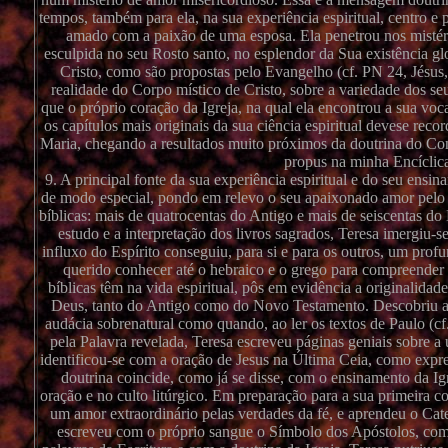
tempos, também para ela, na sua experiência espiritual, centro e
amado com a paixão de uma esposa. Ela penetrou nos mistéri
esculpida no seu Rosto santo, no esplendor da Sua existência gl
Cristo, como são propostas pelo Evangelho (cf. PN 24, Jésus,
realidade do Corpo místico de Cristo, sobre a variedade dos se
que o próprio coração da Igreja, na qual ela encontrou a sua voca
os capítulos mais originais da sua ciência espiritual devese re
Maria, chegando a resultados muito próximos da doutrina do Co
propus na minha Encíclic
9. A principal fonte da sua experiência espiritual e do seu en
de modo especial, pondo em relevo o seu apaixonado amor pelo E
bíblicas: mais de quatrocentas do Antigo e mais de seiscentas d
estudo e a interpretação dos livros sagrados, Teresa imergiu
influxo do Espírito conseguiu, para si e para os outros, um pro
querido conhecer até o hebraico e o grego para compreender me
bíblicas têm na vida espiritual, pôs em evidência a originalida
Deus, tanto do Antigo como do Novo Testamento. Descobriu ass
audácia sobrenatural como quando, ao ler os textos de Paulo (cf.
pela Palavra revelada, Teresa escreveu páginas geniais sobre a
identificou-se com a oração de Jesus na Última Ceia, como expres
doutrina coincide, como já se disse, com o ensinamento da Igr
oração e no culto litúrgico. Em preparação para a sua primeira
um amor extraordinário pelas verdades da fé, e aprendeu o Cate
escreveu com o próprio sangue o Símbolo dos Apóstolos, como 