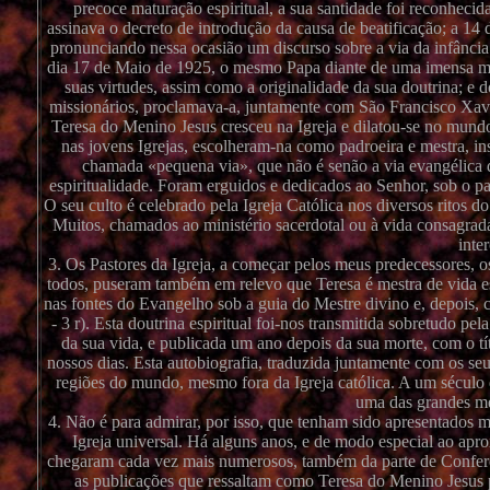
precoce maturação espiritual, a sua santidade foi reconheci
assinava o decreto de introdução da causa de beatificação; a 1
pronunciando nessa ocasião um discurso sobre a via da infância
dia 17 de Maio de 1925, o mesmo Papa diante de uma imensa mu
suas virtudes, assim como a originalidade da sua doutrina; e
missionários, proclamava-a, juntamente com São Francisco Xavier
Teresa do Menino Jesus cresceu na Igreja e dilatou-se no mundo
nas jovens Igrejas, escolheram-na como padroeira e mestra, in
chamada «pequena via», que não é senão a via evangélica da
espiritualidade. Foram erguidos e dedicados ao Senhor, sob o patr
O seu culto é celebrado pela Igreja Católica nos diversos ritos d
Muitos, chamados ao ministério sacerdotal ou à vida consagrada
inte
3. Os Pastores da Igreja, a começar pelos meus predecessores, 
todos, puseram também em relevo que Teresa é mestra de vida e
nas fontes do Evangelho sob a guia do Mestre divino e, depois, 
- 3 r). Esta doutrina espiritual foi-nos transmitida sobretudo pe
da sua vida, e publicada um ano depois da sua morte, com o tít
nossos dias. Esta autobiografia, traduzida juntamente com os se
regiões do mundo, mesmo fora da Igreja católica. A um século 
uma das grandes mes
4. Não é para admirar, por isso, que tenham sido apresentados mu
Igreja universal. Há alguns anos, e de modo especial ao apro
chegaram cada vez mais numerosos, também da parte de Conferên
as publicações que ressaltam como Teresa do Menino Jesus p