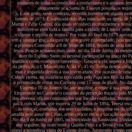
mulheres de todas as condições a conhecerem e a amarem Jesus
atentamente se a Santa de Lisieux possuía os requisi
5. É-me grato, neste contexto, recordar brevemente alguns mo
Janeiro de 1873. É baptizada dois dias mais tarde na igreja d
Martin e Zélie Guérin, dos quais reconheci recentemente a heroi
transfere-se com toda a família para a cidade de Lisieux ond
exigente e repleta de ternura. Por volta do final de 1879 apro
tem a singular graça da cura de uma grave enfermidade, pela int
a primeira Comunhão a 8 de Maio de 1884, depois de uma inten
Jesus. Poucas semanas mais tarde, no dia 14 de Junho do mesm
dom do Espírito Santo na pessoal participação na graça do P
qualifica como «completa conversão». Graças a ela, supera a fra
da perfeição (cf. Manuscrito A, 44 v - 45 v). Teresa deseja abr
mas é impedida devido à sua jovem idade. Por ocasião de uma pe
Cidade eterna, na audiência concedida pelo Papa aos fiéis da di
a permissão de entrar no Carmelo com 15 anos de idade. No dia
Virgem a 10 de Janeiro do ano seguinte, e emite a sua profi
Empreende no Carmelo o caminho da perfeição traçado pela Mad
dos diversos ofícios comunitários que lhe são confiados. Ilumi
pai, Louis Martin, que morre a 29 de Julho de 1894, Teresa enc
às noviças, confiadas aos seus cuidados, a pequena via da infâ
atraída pelo amor de Cristo, sente crescer em si a vocação apostó
No dia 9 de Junho de 1895, na festividade da Santíssima Trinda
ano seguinte, na noite entre a Quinta-Feira e a Sexta-Feira Sa
como a misteriosa visita do Esposo divino. Ao mesmo tempo entra