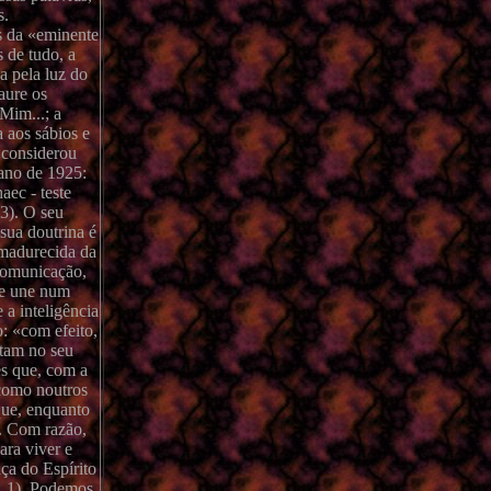
s.
s da «eminente
s de tudo, a
a pela luz do
aure os
Mim...; a
a aos sábios e
 considerou
 ano de 1925:
aec - teste
13). O seu
sua doutrina é
amadurecida da
 comunicação,
 e une num
 a inteligência
o: «com efeito,
itam no seu
es que, com a
 como noutros
que, enquanto
a. Com razão,
ara viver e
aça do Espírito
t. 1). Podemos