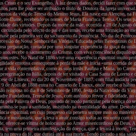
 Cristo e o seu Evangelho. À luz destes dados, decidi fazer com que s
tos para lhe poder ser atribuído o título de Doutora da Igreja universal.
mentos da vida de Teresa do Menino Jesus. Ela nasce em Alençon, na Fr
e Notre-Dame, recebendo os nomes de Maria Francisca Teresa. Os seus p
cidade das virtudes. Depois da morte da mãe, ocorrida a 28 de Agosto d
e, circundada pelo afecto do pai e das irmãs, recebe uma formação ao 
ximase pela primeira vez do sacramento da penitência. No dia de Pentec
ercessão de Nossa Senhora das Vitórias. Educada pelas Beneditinas de L
sa preparação, coroada por uma singular experiência da graça da uniã
o ano, recebe o sacramento da Crisma, com viva consciência daquilo q
entecostes. No Natal de 1886 vive uma experiência espiritual muito pro
gilidade emotiva consequente à perda da mãe e inicia «uma corrida de g
açar a vida contemplativa, como as suas irmãs Paulina e Maria, no Carme
regrinação na Itália, depois de ter visitado a Casa Santa de Loreto e o
ocese de Lisieux, no dia 20 de Novembro de 1887, com filial audácia pe
 9 de Abril de 1888 entra no Carmelo de Lisieux, onde recebe o hábit
ssão religiosa no dia 8 de Setembro de 1890, festa da Natividade da Vir
re Fundadora, Teresa de Jesus, com autêntico fervor e fidelidade, n
nada pela Palavra de Deus, provada de modo particular pela doença do 
aminha-se para a santidade, insistindo na centralidade do amor. Descob
ncia espiritual, em cujo progresso ela penetra sempre mais no mistério d
lica e missionária, que a leva a atrair consigo todos ao encontro com o
de, oferece-se vítima de holocausto ao Amor misericordioso de Deus. A
nta, tem uma primeira manifestação da doença, que a levará à morte. Ter
 na prova da fé, que durará até à sua morte. Tendo piorado a sua saúde