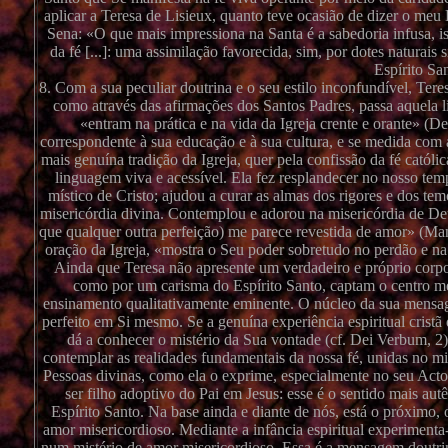
aplicar a Teresa de Lisieux, quanto teve ocasião de dizer o meu
Sena: «O que mais impressiona na Santa é a sabedoria infusa, ist
da fé [...]: uma assimilação favorecida, sim, por dotes naturai
Espírito Sa
8. Com a sua peculiar doutrina e o seu estilo inconfundível, Tere
como através das afirmações dos Santos Padres, passa aquela lin
«entram na prática e na vida da Igreja crente e orante» (De
correspondente à sua educação e à sua cultura, e se medida com 
mais genuína tradição da Igreja, quer pela confissão da fé católi
linguagem viva e acessível. Ela fez resplandecer no nosso tem
místico de Cristo; ajudou a curar as almas dos rigores e dos tem
misericórdia divina. Contemplou e adorou na misericórdia de Deu
que qualquer outra perfeição) me parece revestida de amor» (Ma
oração da Igreja, «mostra o Seu poder sobretudo no perdão 
Ainda que Teresa não apresente um verdadeiro e próprio corpo 
como por um carisma do Espírito Santo, captam o centro m
ensinamento qualitativamente eminente. O núcleo da sua mensag
perfeito em Si mesmo. Se a genuína experiência espiritual crist
dá a conhecer o mistério da Sua vontade (cf. Dei Verbum, 2)
contemplar as realidades fundamentais da nossa fé, unidas no mis
Pessoas divinas, como ela o exprime, especialmente no seu Acto 
ser filho adoptivo do Pai em Jesus: esse é o sentido mais autê
Espírito Santo. Na base ainda e diante de nós, está o próximo
amor misericordioso. Mediante a infância espiritual experimenta
num mistério de amor misericordioso. Essa é a mensagem doutrina