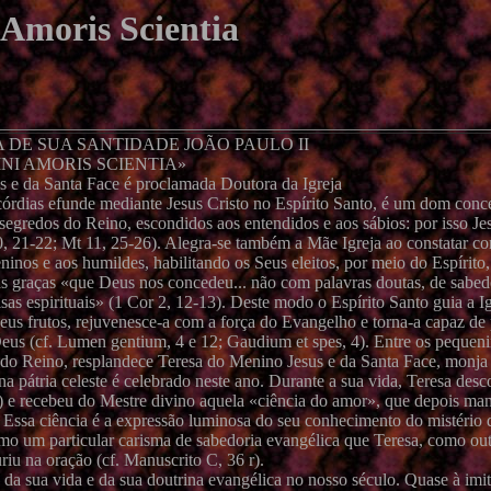
 Amoris Scientia
 DE SUA SANTIDADE JOÃO PAULO II
INI AMORIS SCIENTIA»
s e da Santa Face é proclamada Doutora da Igreja
as efunde mediante Jesus Cristo no Espírito Santo, é um dom conc
gredos do Reino, escondidos aos entendidos e aos sábios: por isso Je
10, 21-22; Mt 11, 25-26). Alegra-se também a Mãe Igreja ao constatar c
ninos e aos humildes, habilitando os Seus eleitos, por meio do Espírito
das graças «que Deus nos concedeu... não com palavras doutas, de sabe
as espirituais» (1 Cor 2, 12-13). Deste modo o Espírito Santo guia a Ig
seus frutos, rejuvenesce-a com a força do Evangelho e torna-a capaz de 
eus (cf. Lumen gentium, 4 e 12; Gaudium et spes, 4). Entre os pequeni
do Reino, resplandece Teresa do Menino Jesus e da Santa Face, monja 
a pátria celeste é celebrado neste ano. Durante a sua vida, Teresa desc
v) e recebeu do Mestre divino aquela «ciência do amor», que depois ma
r). Essa ciência é a expressão luminosa do seu conhecimento do mistério
omo um particular carisma de sabedoria evangélica que Teresa, como out
riu na oração (cf. Manuscrito C, 36 r).
 da sua vida e da sua doutrina evangélica no nosso século. Quase à imi