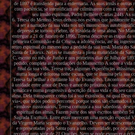
de 1897 é transferida para a enfermaria. As suas irmãs e outras 
com paciência, se intensificam até culminarem com a morte, na 
seu irmão espiritual, Padre Bellière (Cartas 244). As 
6. Teresa do Menino Jesus deixou-nos escritos que justamente lhe
a ser a narração da sua vida nos três manuscritos autobiográf
depressa se tornou célebre, de História de uma alma. No Manus
entregue a 21 de Janeiro de 1896, Teresa descreve as etapas da s
primeira Comunhão e da Crisma, a adolescência, até ao ingresso
retiro espiritual do mesmo ano a pedido da sua irmã, Maria do S
Santa de Lisieux. Nelas se manifesta a plena maturidade da Sant
C, escrito no mês de Junho e nos primeiros dias de Julho de 189
pedido, completa as recordações do Manuscrito A sobre a vida n
final da sua vida, Teresa traça algumas experiências altíssim
numa longa e dolorosa noite escura, que se ilumina pela sua c
Teresa faz brilhar a cintilante luz do Evangelho. Encontramos a
à unidade entre amor de Deus e amor do próximo, à sua vocação 
temática e numa progressiva descrição da sua vida e do seu camin
alma. Dela transparece como foi a sua existência, na qual Deu
via», que todos podem percorrer, porque todos são chamados à sa
«irmãos» missionários, Teresa comunica a sua sabedoria, desen
espiritual das almas. Fazem parte dos seus escritos também 54 
Sagrada Escritura. Entre estas merecem uma menção especial Viv
da Virgem Maria segundo o Evangelho. Devem ser acrescentadas a
e representadas pela Santa para a sua comunidade, por ocasião
recordar uma série de 21 Orações. Nem se pode esquecer a éclog