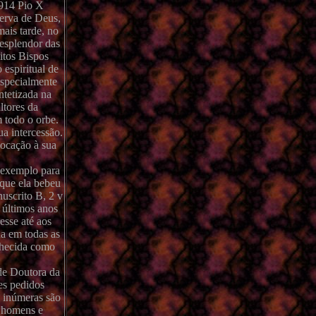
1914 Pio X
Serva de Deus,
ais tarde, no
esplendor das
itos Bispos
 espiritual de
especialmente
ntetizada na
ltores da
m todo o orbe.
ua intercessão.
vocação à sua
 exemplo para
 que ela bebeu
uscrito B, 2 v
s últimos anos
esse até aos
da em todas as
nhecida como
 de Doutora da
es pedidos
 inúmeras são
s homens e