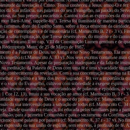
 plenitude da revelação é Cristo. Teresa conheceu a Jesus, amou-O e fe
os da Sua infância, nas palavras do seu Evangelho, na paixão do Servo
oriosa, na Sua presença eucarística. Cantou todas as expressões da divi
 mon Bien-Aimé, rappelle-toi!). Teresa foi iluminada de maneira particu
us carismas, dons do Espírito Santo, sobre a força eminente da caridad
ção de contemplativa e de missionária (cf. Manuscrito B, 2 r - 3 v). Fi
cordar a sábia exploração, que Teresa desenvolveu, do mistério e do cam
ncílio Vaticano II no cap. VIII da Constituição Lumen gentium e de q
a Redemptoris Mater, de 25 de Março de 1987.
sinamento é a Palavra de Deus, no Antigo e no Novo Testamento. Ela mes
vangelho (cf.Manuscrito A, 83 v). Nos seus escritos contam-se mais d
o Novo Testamento. Apesar da preparação inadequada e da falta de instr
-se na meditação da Palavra de Deus com uma fé e uma vivacidade singul
fundo conhecimento da revelação. Com a sua concentração amorosa na Esc
lhor o espírito e a letra dos livros sagrados - fez ver a importância qu
de e o vigor do Evangelho, cultivou com sobriedade a exegese espiritual 
im tesouros escondidos, apropriando-se de palavras e episódios, às v
 1 Cor 12, 13), intuiu a sua vocação ao amor (cf. Manuscrito B, 3 r - 3
 unidade entre o amor de Deus e o amor do próximo (cf. Manuscrito C, 1
são da sua intercessão para a salvação de todos (cf. Manuscrito C, 34 r
eja. Desde quando era criança, foi educada pelos familiares para a part
 confissão, para a primeira Comunhão e para o sacramento da Confirmaç
cismo quase palavra por palavra (cf. Manuscrito A, 37 r - 37 v). No fi
expressão da sua união de espírito, sem reservas, à profissão de fé. 