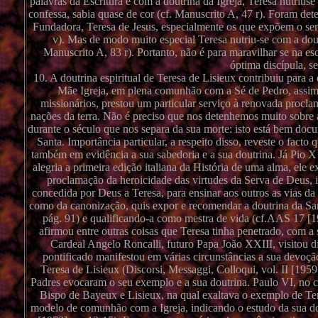
palavras da Escritura e com a doutrina da Igreja, Teresa nutri
confessa, sabia quase de cor (cf. Manuscrito A, 47 r). Foram det
Fundadora, Teresa de Jesus, especialmente os que expõem o sent
v). Mas de modo muito especial Teresa nutriu-se com a doutr
Manuscrito A, 83 r). Portanto, não é para maravilhar se na es
óptima discípula, se
10. A doutrina espiritual de Teresa de Lisieux contribuiu para 
Mãe Igreja, em plena comunhão com a Sé de Pedro, assim c
missionários, prestou um particular serviço à renovada procla
nações da terra. Não é preciso que nos detenhemos muito sobre 
durante o século que nos separa da sua morte: isto está bem docum
Santa. Importância particular, a respeito disso, reveste o fact
também em evidência a sua sabedoria e a sua doutrina. Já Pio 
alegria a primeira edição italiana da História de uma alma, ele 
proclamação da heroicidade das virtudes da Serva de Deus, il
concedida por Deus a Teresa, para ensinar aos outros as vias da
como da canonização, quis expor e recomendar a doutrina da Santa
pág. 91) e qualificando-a como mestra de vida (cf.AAS 17 [1
afirmou entre outras coisas que Teresa tinha penetrado, com
Cardeal Angelo Roncalli, futuro Papa João XXIII, visitou d
pontificado manifestou em várias circunstâncias a sua devoção 
Teresa de Lisieux (Discorsi, Messaggi, Colloqui, vol. II [195
Padres evocaram o seu exemplo e a sua doutrina. Paulo VI, no c
Bispo de Bayeux e Lisieux, na qual exaltava o exemplo de Te
modelo de comunhão com a Igreja, indicando o estudo da sua dou