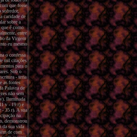
z com que fosse
 sofredor,
na caridade de
lar sobre a
e, que é como
nalmente, entre
inho da Virgem
uanto eu mesmo
ma o confessa
e mil citações
umentos para o
ares. Sob o
ritura - teria
e as fontes
da Palavra de
ezes não sem
 v). Iluminada
1 v - 19 r) e
 - 35 r). A sua
icipação na
ão, demonstrou
m da sua vida
Além de com