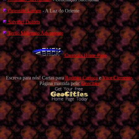
Orientale Lumen
- A Luz do Oriente
Salvifici Doloris
Tertio Millennio Adveniente
Carioca's Home Page
Escreva para nós! Cartas para
Rodrigo Carioca
e
Vitor Clemente
.
Página mantida pela:
Geocities