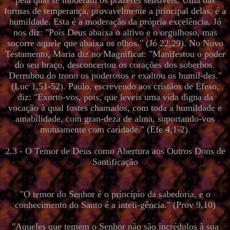
pela qual se moderam os prazeres sensíveis. Uma das
formas de temperança, provavelmente a principal delas, é a
humildade. Esta é a moderação da própria excelência. Jó
nos diz: "Pois Deus abaixa o altivo e o orgulhoso, mas
socorre aquele que abaixa os olhos." (Jó 22,29). No Novo
Testamento, Maria diz no Magnificat: "Manifestou o poder
do seu braço, desconcertou os corações dos soberbos.
Derrubou do trono os poderosos e exaltou os humil-des."
(Luc 1,51-52). Paulo, escrevendo aos cristãos de Éfeso,
diz: "Exorto-vos, pois, que leveis uma vida digna da
vocação à qual fostes chamados, com toda a humildade e
amabilidade, com gran-deza de alma, suportando-vos
mutuamente com caridade." (Efe 4,1-2).
2.3 - O Temor de Deus como Abertura aos Outros Dons de
Santificação
"O temor do Senhor é o princípio da sabedoria, e o
conhecimento do Santo é a inteli-gência." (Prov 9,10)
"Aqueles que temem o Senhor não são incrédulos à sua