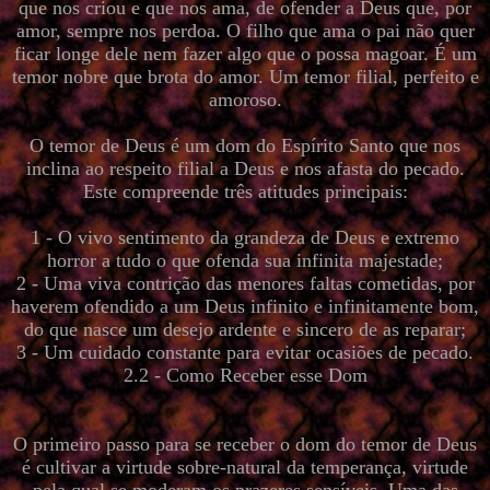
que nos criou e que nos ama, de ofender a Deus que, por
amor, sempre nos perdoa. O filho que ama o pai não quer
ficar longe dele nem fazer algo que o possa magoar. É um
temor nobre que brota do amor. Um temor filial, perfeito e
amoroso.
O temor de Deus é um dom do Espírito Santo que nos
inclina ao respeito filial a Deus e nos afasta do pecado.
Este compreende três atitudes principais:
1 - O vivo sentimento da grandeza de Deus e extremo
horror a tudo o que ofenda sua infinita majestade;
2 - Uma viva contrição das menores faltas cometidas, por
haverem ofendido a um Deus infinito e infinitamente bom,
do que nasce um desejo ardente e sincero de as reparar;
3 - Um cuidado constante para evitar ocasiões de pecado.
2.2 - Como Receber esse Dom
O primeiro passo para se receber o dom do temor de Deus
é cultivar a virtude sobre-natural da temperança, virtude