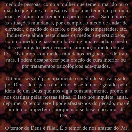
medo de pessoas, como a mulher que teme o marido ou o
marido que teme a esposa, os filhos que temem o pai ou a
mãe, os alunos que temem os professo-res... São temores
às situações mundanas, por exemplo, o medo de andar de
elevador, o medo do escuro, o medo de tempestades, etc.
Incluem-se ainda nesta classe os medos su-persticiosos,
como o medo de passar embaixo de uma escada, o medo
de ver um gato preto cruzar o caminho, o medo do dia
13... Os temores ou medos mundanos originam-se de trau-
mas. Podem desaparecer pela oração de cura interior ou
por tratamentos psicológicos ade-quados.
O temor servil é principalmente o medo de ser castigado
por Deus, de ir para o in-ferno. Esse temor é gerado pela
idéia de um Deus que nos vigia constantemente, pronto a
nos castigar pelas nossas faltas. E isso nos inquieta, agita,
deprime. O temor servil pode afastar-nos do pecado, mas é
um temor imperfeito, porque não se baseia no amor de
Deus.
O temor de Deus é filial. É o temor de nos afastar do Pai