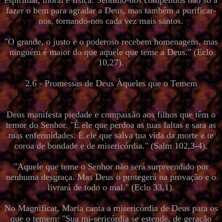
espiritual, moral e física. Sentimo-nos compelidos não só a
fazer o bem para agradar a Deus, mas também a purificar-
nos, tornando-nos cada vez mais santos.
"O grande, o justo e o poderoso recebem homenagens, mas
ninguém é maior do que aquele que teme a Deus." (Eclo
10,27).
2.6 - Promessas de Deus Àqueles que o Temem
Deus manifesta piedade e compaixão aos filhos que têm o
temor do Senhor. "É ele que perdoa as tuas faltas e sara as
tuas enfermidades. É ele que salva tua vida da morte e te
coroa de bondade e de misericórdia." (Salm 102,3-4).
"Aquele que teme o Senhor não será surpreendido por
nenhuma desgraça. Mas Deus o protegerá na provação e o
livrará de todo o mal." (Eclo 33,1).
No Magnificat, Maria canta a misericórdia de Deus para os
que o temem: "Sua mi-sericórdia se estende, de geração