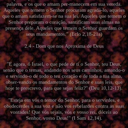
palavra, e os que o amam per-manecem em sua vereda.
Aqueles que temem o Senhor procuram agradá-lo, aqueles
que o amam satisfazem-se na sua lei. Aqueles que temem o
Senhor preparam o coração, santificam suas almas na
presença dele. Aqueles que temem o Senhor guardam os
seus mandamentos." (Eclo 2,18-21a)
2.4 - Dom que nos Aproxima de Deus
"E agora, ó Israel, o que pede de ti o Senhor, teu Deus,
senão que o temas, andando nos seus caminhos, amando-o
e servindo-o de todo o teu coração e de toda a tua alma,
obser-vando os mandamentos do Senhor e suas leis, que
hoje te prescrevo, para que sejas feliz?" (Deu 10,12-13).
"Esteja em vós o temor do Senhor, para o servirdes, e
obedecerdes a sua voz e não vos rebelardes contra as suas
vontades! Que vós sejais, vós e vosso rei, dóceis ao
Senhor, vosso Deus!" (I Sam 12,14).