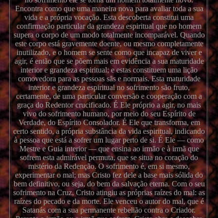
Encontra como que uma maneira nova para avaliar toda a sua
vida e a própria vocação. Esta descoberta constitui uma
confirmação particular da grandeza espiritual que no homem
supera o corpo de um modo totalmente incomparável. Quando
este corpo está gravemente doente, ou mesmo completamente
inutilizado, e o homem se sente como que incapaz de viver e
agir, é então que se põem mais em evidência a sua maturidade
interior e grandeza espiritual; e estas constituem uma lição
comovedora para as pessoas sãs e normais. Esta maturidade
interior e grandeza espiritual no sofrimento são fruto,
certamente, de uma particular conversão e cooperação com a
graça do Redentor crucificado. É Ele próprio a agir, no mais
vivo do sofrimento humano, por meio do seu Espírito de
Verdade, do Espírito Consolador. É Ele que transforma, em
certo sentido, a própria substância da vida espiritual, indicando
à pessoa que está a sofrer um lugar perto de si. É Ele — como
Mestre e Guia interior — que ensina ao irmão e à irmã que
sofrem esta admirável permuta, que se situa no coração do
mistério da Redenção. O sofrimento é, em si mesmo,
experimentar o mal; mas Cristo fez dele a base mais sólida do
bem definitivo, ou seja, do bem da salvação eterna. Com o seu
sofrimento na Cruz, Cristo atingiu as próprias raízes do mal: as
raízes do pecado e da morte. Ele venceu o autor do mal, que é
Satanás com a sua permanente rebelião contra o Criador.