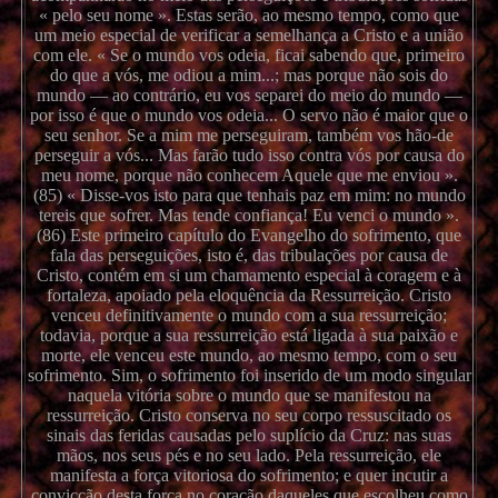
« pelo seu nome ». Estas serão, ao mesmo tempo, como que
um meio especial de verificar a semelhança a Cristo e a união
com ele. « Se o mundo vos odeia, ficai sabendo que, primeiro
do que a vós, me odiou a mim...; mas porque não sois do
mundo — ao contrário, eu vos separei do meio do mundo —
por isso é que o mundo vos odeia... O servo não é maior que o
seu senhor. Se a mim me perseguiram, também vos hão-de
perseguir a vós... Mas farão tudo isso contra vós por causa do
meu nome, porque não conhecem Aquele que me enviou ».
(85) « Disse-vos isto para que tenhais paz em mim: no mundo
tereis que sofrer. Mas tende confiança! Eu venci o mundo ».
(86) Este primeiro capítulo do Evangelho do sofrimento, que
fala das perseguições, isto é, das tribulações por causa de
Cristo, contém em si um chamamento especial à coragem e à
fortaleza, apoiado pela eloquência da Ressurreição. Cristo
venceu definitivamente o mundo com a sua ressurreição;
todavia, porque a sua ressurreição está ligada à sua paixão e
morte, ele venceu este mundo, ao mesmo tempo, com o seu
sofrimento. Sim, o sofrimento foi inserido de um modo singular
naquela vitória sobre o mundo que se manifestou na
ressurreição. Cristo conserva no seu corpo ressuscitado os
sinais das feridas causadas pelo suplício da Cruz: nas suas
mãos, nos seus pés e no seu lado. Pela ressurreição, ele
manifesta a força vitoriosa do sofrimento; e quer incutir a
convicção desta força no coração daqueles que escolheu como