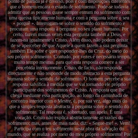
ponto de partida já é diverso, pois é com disposições diferentes
que o homem encara o estado de sofrimento. Pode-se todavia
admitir que as pessoas quase sempre entram no sofrimento com
uma queixa tipicamente humana e com a pergunta sobre o seu
« porquê ». Interrogam-se sobre o sentido do sofrimento e
procuram uma resposta à pergunta no seu plano humano. Por
certo, fazem muitas vezes esta pergunta também a Deus, e
fazem-na igualmente a Cristo. Além disso, não podem deixar
de se aperceber de que Aquele a quem fazem a sua pergunta
também Ele sofre e quer responder-lhes da Cruz, do meio do
seu próprio sofrimento. Contudo, por vezes é necessário tempo,
muito tempo mesmo, para que esta resposta comece a ser
percebida interiormente. Cristo, de facto, não responde
directamente e não responde de modo abstracto a esta pergunta
humana sobre o sentido do sofrimento. O homem percebe a sua
resposta salvífica à medida que se vai tornando ele próprio
participante dos sofrimentos de Cristo. A resposta que lhe
chega mediante essa participação, ao longo da caminhada de
encontro interior com o Mestre, é, por sua vez, algo mais do
que a simples resposta abstracta à pergunta sobre o sentido do
sofrimento. Tal resposta é, sobretudo, um apelo. É uma
vocação. Cristo não explica abstractamente as razões do
sofrimento; mas, antes de mais nada, diz: « Segue-me! ». Vem!
Participa com o teu sofrimento nesta obra da salvação do
mundo, que se realiza por meio do meu próprio sofrimento! Por