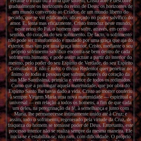
Perante o irmão ou a irmã que sofrem, Cristo abre e descobre
gradualmente os horizontes do reino de Deus: os horizontes de
um mundo convertido ao Criador, de um mundo liberto do
pecado, que se vai edificando, alicerçado no poder salvífico do
amor. E, lenta mas eficazmente, Cristo introduz neste mundo,
neste reino do Pai, o homem que sofre, através, em certo
sentido, do coração do seu sofrimento. De facto, o sofrimento
não pode ser transformado e mudado por uma graça que aja do
exterior, mas sim por uma graça interior. Cristo, mediante o seu
próprio sofrimento salvífico encontra-se bem dentro de cada
sofrimento humano, e pode assim actuar a partir do interior do
mesmo, pelo poder do seu Espírito de Verdade, do seu Espírito
Consolador. E não é tudo: o divino Redentor quer penetrar no
ânimo de todas a pessoas que sofrem, através do coração da
sua Mãe Santíssima, primícia e vértice de todos os redimidos.
Como que a prolongar aquela maternidade, que por obra do
Espírito Santo lhe havia dado a vida, Cristo ao morrer conferiu
à sempre Virgem Maria uma nova maternidade — espiritual e
universal — em relação a todos os homens, a fim de que cada
um deles, na peregrinação da fé, à semelhança e junto com
Maria, lhe permanecesse intimamente unido até à Cruz; e
assim, todo o sofrimento, regenerado pela virtude da Cruz, de
fraqueza do homem se tornasse poder de Deus. Entretanto, este
processo interior não se realiza sempre da mesma maneira. Ele
inicia-se e estabiliza-se, não raro, com dificuldade. O próprio