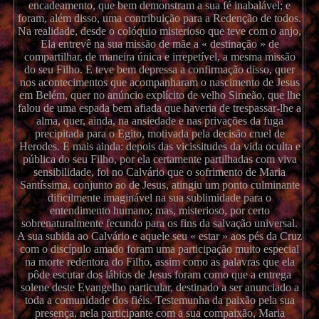
encadeamento, que bem demonstram a sua fé inabalável; e
foram, além disso, uma contribuição para a Redenção de todos.
Na realidade, desde o colóquio misterioso que teve com o anjo,
Ela entrevê na sua missão de mãe a « destinação » de
compartilhar, de maneira única e irrepetível, a mesma missão
do seu Filho. E teve bem depressa a confirmação disso, quer
nos acontecimentos que acompanharam o nascimento de Jesus
em Belém, quer no anúncio explícito de velho Simeão, que lhe
falou de uma espada bem afiada que haveria de trespassar-lhe a
alma, quer, ainda, na ansiedade e nas privações da fuga
precipitada para o Egito, motivada pela decisão cruel de
Herodes. E mais ainda: depois das vicissitudes da vida oculta e
pública do seu Filho, por ela certamente partilhadas com viva
sensibilidade, foi no Calvário que o sofrimento de Maria
Santíssima, conjunto ao de Jesus, atingiu um ponto culminante
dificilmente imaginável na sua sublimidade para o
entendimento humano; mas, misterioso, por certo
sobrenaturalmente fecundo para os fins da salvação universal.
A sua subida ao Calvário e aquele seu « estar » aos pés da Cruz
com o discípulo amado foram uma participação muito especial
na morte redentora do Filho, assim como as palavras que ela
pôde escutar dos lábios de Jesus foram como que a entrega
solene deste Evangelho particular, destinado a ser anunciado a
toda a comunidade dos fiéis. Testemunha da paixão pela sua
presença, nela participante com a sua compaixão, Maria