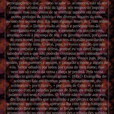
perseguições; o que — como se sabe — aconteceu, não só nos
primeiros séculos da vida da Igreja, nos tempos do império
romano, mas não cessou de se verificar também em diversos
outros períodos da história e em diversos lugares da terra,
mesmo nos nossos dias. Eis aqui algumas frases de Cristo sobre
este tema: « Deitar-vos-ão as mãos e perseguir-vos-ão,
entregando-vos às sinagogas, e metendo-vos nos cárceres,
arrastando-vos à presença de reis e de governadores, por causa
do meu nome; isso proporcionar-vos-á ocasião para dardes
testemunho de mim. Gravai, pois, no vosso coração que não
deveis preparar a vossa defesa, porque eu vos darei língua e
sabedoria tais a que não poderão contrastar nem contradizer os
vossos adversários. Sereis traídos até pelos vossos pais, pelos
irmãos, pelos parentes e amigos, e causarão a morte a alguns de
vós. Sereis odiados por todos por causa do meu nome; mas
nem um só cabelo da vossa cabeça se perderá. Pela vossa
constância ganhareis as vossas almas ». (84) O Evangelho do
sofrimento fala em diversos pontos, primariamente, do
sofrimento « por Cristo », « por causa de Cristo »; e isto é
expresso com as próprias palavras de Jesus, ou então com as
palavras dos seus Apóstolos. O Mestre não esconde aos seus
discípulos e àqueles que o seguirão a perspectiva de um tal
sofrimento; pelo contrário, apresenta-lha com toda a franqueza,
indicando-lhes ao mesmo tempo as forças sobrenaturais que os
acompanharão no meio das perseguições e tribulações sofridas