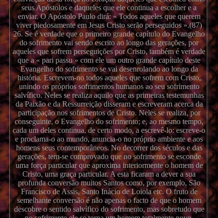
seus Apóstolos e daqueles que ele continua a escolher e a
enviar. O Apóstolo Paulo dirá: « Todos aqueles que querem
viver piedosamente em Jesus Cristo serão perseguidos ».(87)
26. Se é verdade que o primeiro grande capítulo do Evangelho
do sofrimento vai sendo escrito ao longo das gerações, por
aqueles que sofrem perseguições por Cristo, também é verdade
que a « pari passu » com ele um outro grande capítulo deste
Evangelho do sofrimento se vai desenrolando ao longo da
história. Escrevem-no todos aqueles que sofrem com Cristo,
unindo os próprios sofrimentos humanos ao seu sofrimento
salvífico. Neles se realiza aquilo que as primeiras testemunhas
da Paixão e da Ressurreição disseram e escreveram acerca da
participação nos sofrimentos de Cristo. Neles se realiza, por
conseguinte, o Evangelho do sofrimento; e, ao mesmo tempo,
cada um deles continua, de certo modo, a escrevê-lo: escreve-o
e proclama-o ao mundo, anuncia-o no próprio ambiente e aos
homens seus contemporâneos. No decorrer dos séculos e das
gerações, tem-se comprovado que no sofrimento se esconde
uma força particular que aproxima interiormente o homem de
Cristo, uma graça particular. A esta ficaram a dever a sua
profunda conversão muitos Santos como, por exemplo, São
Francisco de Assis, Santo Inácio de Loiola etc. O fruto de
semelhante conversão é não apenas o facto de que o homem
descobre o sentido salvífico do sofrimento, mas sobretudo que
no sofrimento ele se torna um homem totalmente novo.