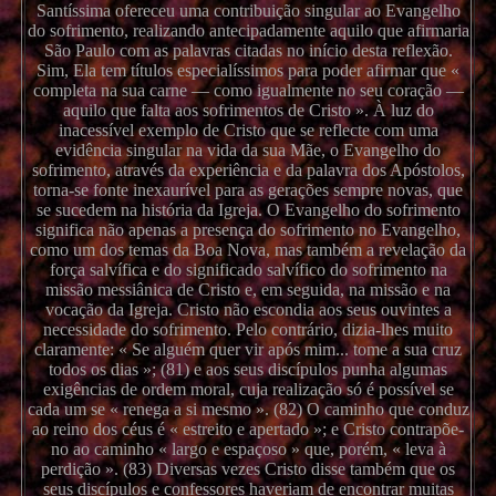
Santíssima ofereceu uma contribuição singular ao Evangelho
do sofrimento, realizando antecipadamente aquilo que afirmaria
São Paulo com as palavras citadas no início desta reflexão.
Sim, Ela tem títulos especialíssimos para poder afirmar que «
completa na sua carne — como igualmente no seu coração —
aquilo que falta aos sofrimentos de Cristo ». À luz do
inacessível exemplo de Cristo que se reflecte com uma
evidência singular na vida da sua Mãe, o Evangelho do
sofrimento, através da experiência e da palavra dos Apóstolos,
torna-se fonte inexaurível para as gerações sempre novas, que
se sucedem na história da Igreja. O Evangelho do sofrimento
significa não apenas a presença do sofrimento no Evangelho,
como um dos temas da Boa Nova, mas também a revelação da
força salvífica e do significado salvífico do sofrimento na
missão messiânica de Cristo e, em seguida, na missão e na
vocação da Igreja. Cristo não escondia aos seus ouvintes a
necessidade do sofrimento. Pelo contrário, dizia-lhes muito
claramente: « Se alguém quer vir após mim... tome a sua cruz
todos os dias »; (81) e aos seus discípulos punha algumas
exigências de ordem moral, cuja realização só é possível se
cada um se « renega a si mesmo ». (82) O caminho que conduz
ao reino dos céus é « estreito e apertado »; e Cristo contrapõe-
no ao caminho « largo e espaçoso » que, porém, « leva à
perdição ». (83) Diversas vezes Cristo disse também que os
seus discípulos e confessores haveriam de encontrar muitas