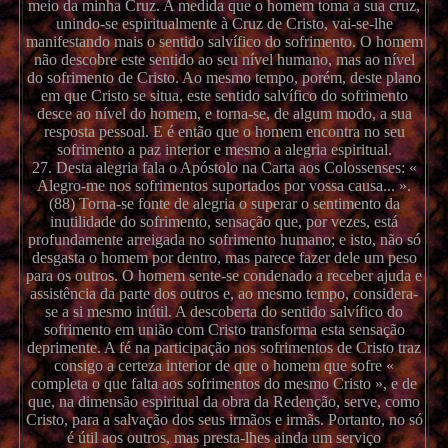
meio da minha Cruz. A medida que o homem toma a sua cruz,
unindo-se espiritualmente à Cruz de Cristo, vai-se-lhe
manifestando mais o sentido salvífico do sofrimento. O homem
não descobre este sentido ao seu nível humano, mas ao nível
do sofrimento de Cristo. Ao mesmo tempo, porém, deste plano
em que Cristo se situa, este sentido salvífico do sofrimento
desce ao nível do homem, e torna-se, de algum modo, a sua
resposta pessoal. E é então que o homem encontra no seu
sofrimento a paz interior e mesmo a alegria espiritual.
27. Desta alegria fala o Apóstolo na Carta aos Colossenses: «
Alegro-me nos sofrimentos suportados por vossa causa... ».
(88) Torna-se fonte de alegria o superar o sentimento da
inutilidade do sofrimento, sensação que, por vezes, está
profundamente arreigada no sofrimento humano; e isto, não só
desgasta o homem por dentro, mas parece fazer dele um peso
para os outros. O homem sente-se condenado a receber ajuda e
assistência da parte dos outros e, ao mesmo tempo, considera-
se a si mesmo inútil. A descoberta do sentido salvífico do
sofrimento em união com Cristo transforma esta sensação
deprimente. A fé na participação nos sofrimentos de Cristo traz
consigo a certeza interior de que o homem que sofre «
completa o que falta aos sofrimentos do mesmo Cristo », e de
que, na dimensão espiritual da obra da Redenção, serve, como
Cristo, para a salvação dos seus irmãos e irmãs. Portanto, no só
é útil aos outros, mas presta-lhes ainda um serviço