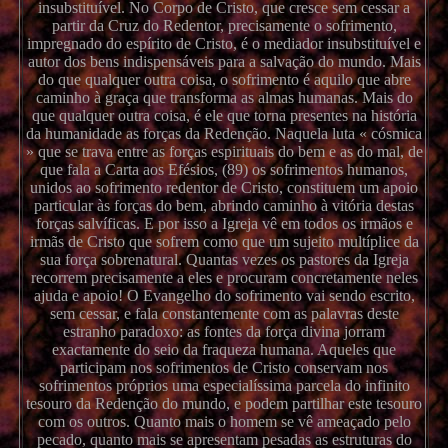
insubstituível. No Corpo de Cristo, que cresce sem cessar a
partir da Cruz do Redentor, precisamente o sofrimento,
impregnado do espírito de Cristo, é o mediador insubstituível e
autor dos bens indispensáveis para a salvação do mundo. Mais
do que qualquer outra coisa, o sofrimento é aquilo que abre
caminho à graça que transforma as almas humanas. Mais do
que qualquer outra coisa, é ele que torna presentes na história
da humanidade as forças da Redenção. Naquela luta « cósmica
» que se trava entre as forças espirituais do bem e as do mal, de
que fala a Carta aos Efésios, (89) os sofrimentos humanos,
unidos ao sofrimento redentor de Cristo, constituem um apoio
particular às forças do bem, abrindo caminho à vitória destas
forças salvíficas. E por isso a Igreja vê em todos os irmãos e
irmãs de Cristo que sofrem como que um sujeito multíplice da
sua força sobrenatural. Quantas vezes os pastores da Igreja
recorrem precisamente a eles e procuram concretamente neles
ajuda e apoio! O Evangelho do sofrimento vai sendo escrito,
sem cessar, e fala constantemente com as palavras deste
estranho paradoxo: as fontes da força divina jorram
exactamente do seio da fraqueza humana. Aqueles que
participam nos sofrimentos de Cristo conservam nos
sofrimentos próprios uma especialíssima parcela do infinito
tesouro da Redenção do mundo, e podem partilhar este tesouro
com os outros. Quanto mais o homem se vê ameaçado pelo
pecado, quanto mais se apresentam pesadas as estruturas do