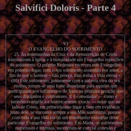
Salvifici Doloris - Parte 4
VI
O EVANGELHO DO SOFRIMENTO
25. As testemunhas da Cruz e da Ressurreição de Cristo
transmitiram à Igreja e à humanidade um Evangelho específico
do sofrimento. O próprio Redentor escreveu este Evangelho;
em primeiro lugar, com o seu sofrimento assumido por amor, a
fim de que o homem « não pereça, mas tenha a vida eterna ».
(80) Este sofrimento, juntamente com a palavra viva do seu
ensino, tornou-se uma fonte abundante para aqueles que
participaram nos sofrimentos de Jesus na primeira geração dos
seus discípulos e confessores. E é consolador — como é
também evangélica e historicamente exacto — notar que ao
lado de Cristo, em primeiríssimo lugar e bem em evidência
junto dele, se encontra sempre a sua Mãe santíssima, porque
com toda a sua vida ela dá um testemunho exemplar deste
particular Evangelho do sofrimento. Em Maria, os sofrimentos,
numerosos e intensos, sucederam-se com tal conexão e