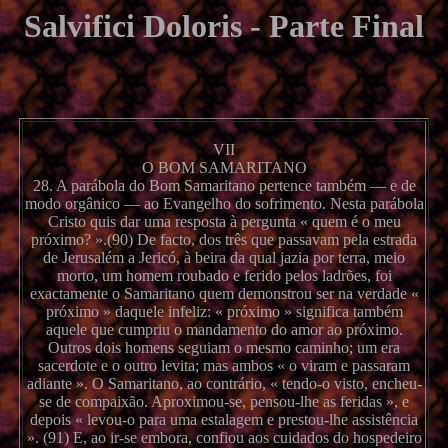
Salvifici Doloris - Parte Final
VII
O BOM SAMARITANO
28. A parábola do Bom Samaritano pertence também — e de
modo orgânico — ao Evangelho do sofrimento. Nesta parábola
Cristo quis dar uma resposta à pergunta « quem é o meu
próximo? ».(90) De facto, dos três que passavam pela estrada
de Jerusalém a Jericó, à beira da qual jazia por terra, meio
morto, um homem roubado e ferido pelos ladrões, foi
exactamente o Samaritano quem demonstrou ser na verdade «
próximo » daquele infeliz: « próximo » significa também
aquele que cumpriu o mandamento do amor ao próximo.
Outros dois homens seguiam o mesmo caminho; um era
sacerdote e o outro levita; mas ambos « o viram e passaram
adiante ». O Samaritano, ao contrário, « tendo-o visto, encheu-
se de compaixão. Aproximou-se, pensou-lhe as feridas », e
depois « levou-o para uma estalagem e prestou-lhe assistência
». (91) E, ao ir-se embora, confiou aos cuidados do hospedeiro