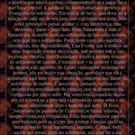
o homem que estava a sofrer, comprometendo-se a pagar-lhe o
que fosse preciso. A parábola do Bom Samaritano pertence ao
Evangelho do sofrimento. Ela indica, de facto, qual deva ser a
relação de cada um de nós para com o próximo que sofre. Não
nos é permitido « passar adiante », com indiferença; mas
devemos « parar » junto dele. Bom Samaritano é todo o
homem que se detém junto ao sofrimento de um outro homem,
seja qual for o sofrimento. Parar, neste caso, não significa
curiosidade, mas disponibilidade. Esta é como que o abrir-se de
uma disposição interior do coração, que também tem a sua
expressão emotiva. Bom Samaritano é todo o homem sensível
ao sofrimento de outrem, o homem que « se comove » diante
da desgraça do próximo. Se Cristo, conhecedor do intimo do
homem, põe em realce esta comoção, quer dizer que ela é
importante para todo o nosso modo de comportar-nos diante do
sofrimento de outrem. É necessário, portanto, cultivar em si
próprio esta sensibilidade do coração, que se demonstra na
compaixão por quem sofre. Por vezes esta compaixão acaba
por ser a única ou a principal expressão do nosso amor e da
nossa solidariedade com o homem que sofre. O Bom
Samaritano da parábola de Cristo não se limita, todavia, à
simples comoção e compaixão. Estas transformam-se para ele
num estímulo para as acções que tendem a prestar ajuda ao
homem ferido. Bom Samaritano, portanto, é, afinal, todo
aquele que presta ajuda no sofrimento, seja qual for a sua