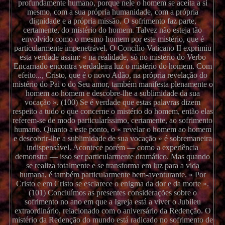
profundamente humano, porque nele o homem se aceita a si
mesmo, com a sua própria humanidade, com a própria
dignidade e a própria missão. O sofrimento faz parte,
certamente, do mistério do homem. Talvez não esteja tão
envolvido como o mesmo homem por este mistério, que é
particularmente impenetrável. O Concílio Vaticano II exprimiu
esta verdade assim: « na realidade, só no mistério do Verbo
Encarnado encontra verdadeira luz o mistério do homem. Com
efeito..., Cristo, que é o novo Adão, na própria revelação do
mistério do Pai o do Seu amor, também manifesta plenamente o
homem ao homem e descobre-lhe a sublimidade da sua
vocação ». (100) Se é verdade que estas palavras dizem
respeito a tudo o que concerne o mistério do homem, então elas
referem-se de modo particularíssimo, certamente, ao sofrimento
humano. Quanto a este ponto, o « revelar o homem ao homem
e descobrir-lhe a sublimidade de sua vocação » é sobremaneira
indispensável. Acontece porém — como a experiência
demonstra — isso ser particularmente dramático. Mas quando
se realiza totalmente e se transforma em luz para a vida
humana, é também particularmente bem-aventurante. « Por
Cristo e em Cristo se esclarece o enigma da dor e da morte ».
(101) Concluímos as presentes considerações sobre o
sofrimento no ano em que a Igreja está a viver o Jubileu
extraordinário, relacionado com o aniversário da Redenção. O
mistério da Redenção do mundo está radicado no sofrimento de