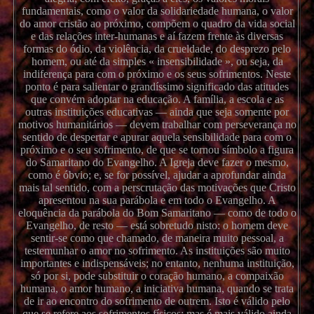
fundamentais, como o valor da solidariedade humana, o valor
do amor cristão ao próximo, compõem o quadro da vida social
e das relações inter-humanas e aí fazem frente às diversas
formas do ódio, da violência, da crueldade, do desprezo pelo
homem, ou até da simples « insensibilidade », ou seja, da
indiferença para com o próximo e os seus sofrimentos. Neste
ponto é para salientar o grandíssimo significado das atitudes
que convém adoptar na educação. A família, a escola e as
outras instituições educativas — ainda que seja somente por
motivos humanitários — devem trabalhar com perseverança no
sentido de despertar e apurar aquela sensibilidade para com o
próximo e o seu sofrimento, de que se tornou símbolo a figura
do Samaritano do Evangelho. A Igreja deve fazer o mesmo,
como é óbvio; e, se for possível, ajudar a aprofundar ainda
mais tal sentido, com a perscrutação das motivações que Cristo
apresentou na sua parábola e em todo o Evangelho. A
eloquência da parábola do Bom Samaritano — como de todo o
Evangelho, de resto — está sobretudo nisto: o homem deve
sentir-se como que chamado, de maneira muito pessoal, a
testemunhar o amor no sofrimento. As instituições são muito
importantes e indispensáveis; no entanto, nenhuma instituição,
só por si, pode substituir o coração humano, a compaixão
humana, o amor humano, a iniciativa humana, quando se trata
de ir ao encontro do sofrimento de outrem. Isto é válido pelo
que se refere aos sofrimentos físicos; mas é mais válido ainda