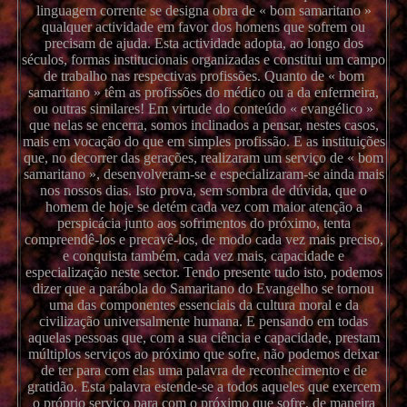
linguagem corrente se designa obra de « bom samaritano »
qualquer actividade em favor dos homens que sofrem ou
precisam de ajuda. Esta actividade adopta, ao longo dos
séculos, formas institucionais organizadas e constitui um campo
de trabalho nas respectivas profissões. Quanto de « bom
samaritano » têm as profissões do médico ou a da enfermeira,
ou outras similares! Em virtude do conteúdo « evangélico »
que nelas se encerra, somos inclinados a pensar, nestes casos,
mais em vocação do que em simples profissão. E as instituições
que, no decorrer das gerações, realizaram um serviço de « bom
samaritano », desenvolveram-se e especializaram-se ainda mais
nos nossos dias. Isto prova, sem sombra de dúvida, que o
homem de hoje se detém cada vez com maior atenção a
perspicácia junto aos sofrimentos do próximo, tenta
compreendê-los e precavê-los, de modo cada vez mais preciso,
e conquista também, cada vez mais, capacidade e
especialização neste sector. Tendo presente tudo isto, podemos
dizer que a parábola do Samaritano do Evangelho se tornou
uma das componentes essenciais da cultura moral e da
civilização universalmente humana. E pensando em todas
aquelas pessoas que, com a sua ciência e capacidade, prestam
múltiplos serviços ao próximo que sofre, não podemos deixar
de ter para com elas uma palavra de reconhecimento e de
gratidão. Esta palavra estende-se a todos aqueles que exercem
o próprio serviço para com o próximo que sofre, de maneira