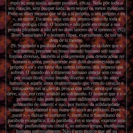
espécie; uma ajuda, quanto possível, eficaz. Nela põe todo o
seu coração, sem poupar nada, nem sequer os meios materiais.
Pode-se dizer mesmo que se dá a si próprio, o seu próprio « eu
», ao outro. Tocamos aqui um dos pontos-chave de toda a
antropologia cristã. O homem « não pode encontrar a sua
própria plenitude a não ser no dom sincero de si mesmo ». (92)
Bom Samaritano é o homem capaz, exactamente, de um tal
dom de si mesmo.
29. Seguindo a parábola evangélica, poder-se-ia dizer que o
sofrimento, presente no nosso mundo humano sob tantas
formas diversas, também aí está presente para desencadear no
homem o amor, precisamente esse dom desinteressado do
próprio « eu » em favor dos outros homens, dos homens que
sofrem. O mundo do sofrimento humano almeja sem cessar,
por assim dizer, outro mundo diverso: o mundo do amor
humano; e aquele amor desinteressado que vem do coração e
transparece nas acções da pessoa que sofre; amor que esta
deve, aliás, em certo sentido ao sofrimento. O homem que é o «
próximo » não pode passar com indiferença diante do
sofrimento de outrem; e isso, por motivo da solidariedade
humana fundamental e em nome do amor ao próximo. Deve «
parar », « deixar-se comover », como fez o Samaritano da
parábola evangélica. Esta parábola, em si mesma, exprime uma
verdade profundamente cristã e, ao mesmo tempo, muitíssimo
humana universalmente. Não é sem motivo que até na