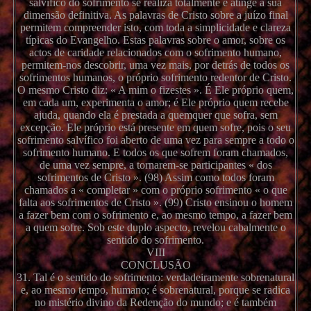
salvífico do sofrimento se realiza totalmente e atinge a sua
dimensão definitiva. As palavras de Cristo sobre a juízo final
permitem compreender isto, com toda a simplicidade e clareza
típicas do Evangelho. Estas palavras sobre o amor, sobre os
actos de caridade relacionados com o sofrimento humano,
permitem-nos descobrir, uma vez mais, por detrás de todos os
sofrimentos humanos, o próprio sofrimento redentor de Cristo.
O mesmo Cristo diz: « A mim o fizestes ». É Ele próprio quem,
em cada um, experimenta o amor; é Ele próprio quem recebe
ajuda, quando ela é prestada a quemquer que sofra, sem
excepção. Ele próprio está presente em quem sofre, pois o seu
sofrimento salvífico foi aberto de uma vez para sempre a todo o
sofrimento humano. E todos os que sofrem foram chamados,
de uma vez sempre, a tornarem-se participantes « dos
sofrimentos de Cristo ». (98) Assim como todos foram
chamados a « completar » com o próprio sofrimento « o que
falta aos sofrimentos de Cristo ». (99) Cristo ensinou o homem
a fazer bem com o sofrimento e, ao mesmo tempo, a fazer bem
a quem sofre. Sob este duplo aspecto, revelou cabalmente o
sentido do sofrimento.
VIII
CONCLUSÃO
31. Tal é o sentido do sofrimento: verdadeiramente sobrenatural
e, ao mesmo tempo, humano; é sobrenatural, porque se radica
no mistério divino da Redenção do mundo; e é também