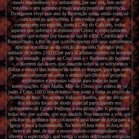
modo maravilhoso; e o sofrimento, por sua vez, tem nesse
mistério o seu supremo e mais seguro ponto de referência.
Desejamos viver este ano da Redenção numa união especial
com todos os que sofrem. É necessário pois, que se
congreguem em espírito, junto à Cruz do Calvário, todos
aqueles que sofrem e acreditam em Cristo; e, especialmente,
aqueles que sofrem por causa da sua fé n'Ele, Crucificado e
Ressuscitado, a fim de que o oferecimento dos seus sofrimentos
apresse o realizar-se da oração do mesmo Salvador pela
unidade de todos. (102) Que para lá afluam também os homens
de boa vontade, porque na Cruz está o « Redentor do homem
», o Homem das dores, que assumiu sobre si os sofrimentos
físicos e morais dos homens de todos os tempos, para que estes
possam encontrar no amor o sentido salvífico dos próprios
sofrimentos e respostas válidas para todas as suas
interrogações. Com Maria, Mãe de Cristo, que estava de pé
junto à Cruz, (103) nós detemos-nos junto a todas as cruzes do
homem de hoje. Invocamos todos os Santos, que no decorrer
dos séculos foram de modo especial participantes nos
sofrimentos de Cristo. Pedimos a sua protecção. E pedimos a
todos vós que sofreis, que nos ajudeis. Precisamente a vós, que
sois fracos, pedimos que vos torneis uma fonte de força para a
Igreja e para a humanidade. Na terrível luta entre as forças do
bem e do mal, de que o nosso mundo contemporâneo nos
oferece o espectáculo, que vença o vosso sofrimento em união