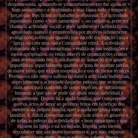
desinteressada, aplicando-se voluntariamente em dar ajuda de «
bom samaritano » e destinando a essa causa todo o tempo e
forças que lhes ficam do trabalho profissional. Tal actividade
espontânea como « bom samaritano », ou caritativa, pode ser
chamada actividade social; e pode também ser definida como
apostolado quando é empreendida por motivos lidimamente
evangélicos, sobretudo quando isso sucede em ligação com a
Igreja ou com uma outra Comunidade cristã. A actividade
voluntária de « bom samaritano » realiza-se nas instituições e
meios apropriados, ou então através de organizações criadas
para determinado fim. Estas formas de actuação têm grande
importância, especialmente quando se trata de assumir tarefas
de maior vulto, que exijam cooperação e uso de meios técnicos.
Permanece não menos valiosa também a actividade individual,
especialmente a actividade daquelas pessoas que se sentem
mais aptas para cuidarem de certas espécies de sofrimento
humano, a que não se pode dar ajuda senão individual e
pessoalmente. Depois há a ajuda familiar, que cornpreende
quer os actos de amor ao próximo feitos em benefício dos
membros da própria família, quer a ajuda recíproca entre as
famílias. É difícil apresentar-um elenco de todos os géneros e
de todas as esferas da actividade de « bom samaritano » que
existem na Igreja e na sociedade. Importa pelo menos
reconhecer que são muito numerosos e, por isso, exprimir
alegria; com efeito, graças a eles, os valores morais