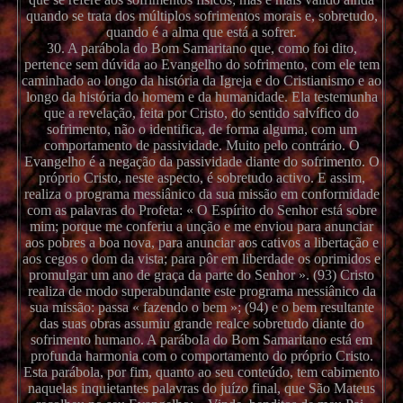
quando se trata dos múltiplos sofrimentos morais e, sobretudo,
quando é a alma que está a sofrer.
30. A parábola do Bom Samaritano que, como foi dito,
pertence sem dúvida ao Evangelho do sofrimento, com ele tem
caminhado ao longo da história da Igreja e do Cristianismo e ao
longo da história do homem e da humanidade. Ela testemunha
que a revelação, feita por Cristo, do sentido salvífico do
sofrimento, não o identifica, de forma alguma, com um
comportamento de passividade. Muito pelo contrário. O
Evangelho é a negação da passividade diante do sofrimento. O
próprio Cristo, neste aspecto, é sobretudo activo. E assim,
realiza o programa messiânico da sua missão em conformidade
com as palavras do Profeta: « O Espírito do Senhor está sobre
mim; porque me conferiu a unção e me enviou para anunciar
aos pobres a boa nova, para anunciar aos cativos a libertação e
aos cegos o dom da vista; para pôr em liberdade os oprimidos e
promulgar um ano de graça da parte do Senhor ». (93) Cristo
realiza de modo superabundante este programa messiânico da
sua missão: passa « fazendo o bem »; (94) e o bem resultante
das suas obras assumiu grande realce sobretudo diante do
sofrimento humano. A paráboIa do Bom Samaritano está em
profunda harmonia com o comportamento do próprio Cristo.
Esta parábola, por fim, quanto ao seu conteúdo, tem cabimento
naquelas inquietantes palavras do juízo final, que São Mateus