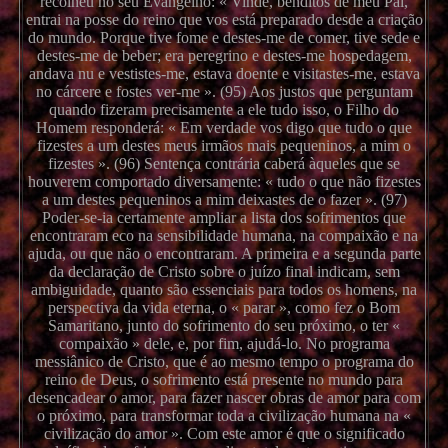
recolheu no seu Evangelho: « Vinde, benditos de meu Pai,
entrai na posse do reino que vos está preparado desde a criação
do mundo. Porque tive fome e destes-me de comer, tive sede e
destes-me de beber; era peregrino e destes-me hospedagem,
andava nu e vestistes-me, estava doente e visitastes-me, estava
no cárcere e fostes ver-me ». (95) Aos justos que perguntam
quando fizeram precisamente a ele tudo isso, o Filho do
Homem responderá: « Em verdade vos digo que tudo o que
fizestes a um destes meus irmãos mais pequeninos, a mim o
fizestes ». (96) Sentença contrária caberá àqueles que se
houverem comportado diversamente: « tudo o que não fizestes
a um destes pequeninos a mim deixastes de o fazer ». (97)
Poder-se-ia certamente ampliar a lista dos sofrimentos que
encontraram eco na sensibilidade humana, na compaixão e na
ajuda, ou que não o encontraram. A primeira e a segunda parte
da declaração de Cristo sobre o juízo final indicam, sem
ambiguidade, quanto são essenciais para todos os homens, na
perspectiva da vida eterna, o « parar », como fez o Bom
Samaritano, junto do sofrimento do seu próximo, o ter «
compaixão » dele, e, por fim, ajudá-lo. No programa
messiânico de Cristo, que é ao mesmo tempo o programa do
reino de Deus, o sofrimento está presente no mundo para
desencadear o amor, para fazer nascer obras de amor para com
o próximo, para transformar toda a civilização humana na «
civilização do amor ». Com este amor é que o significado