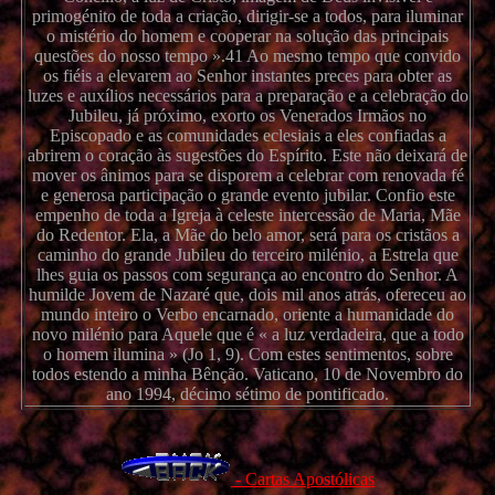
primogénito de toda a criação, dirigir-se a todos, para iluminar
o mistério do homem e cooperar na solução das principais
questões do nosso tempo ».41 Ao mesmo tempo que convido
os fiéis a elevarem ao Senhor instantes preces para obter as
luzes e auxílios necessários para a preparação e a celebração do
Jubileu, já próximo, exorto os Venerados Irmãos no
Episcopado e as comunidades eclesiais a eles confiadas a
abrirem o coração às sugestões do Espírito. Este não deixará de
mover os ânimos para se disporem a celebrar com renovada fé
e generosa participação o grande evento jubilar. Confio este
empenho de toda a Igreja à celeste intercessão de Maria, Mãe
do Redentor. Ela, a Mãe do belo amor, será para os cristãos a
caminho do grande Jubileu do terceiro milénio, a Estrela que
lhes guia os passos com segurança ao encontro do Senhor. A
humilde Jovem de Nazaré que, dois mil anos atrás, ofereceu ao
mundo inteiro o Verbo encarnado, oriente a humanidade do
novo milénio para Aquele que é « a luz verdadeira, que a todo
o homem ilumina » (Jo 1, 9). Com estes sentimentos, sobre
todos estendo a minha Bênção. Vaticano, 10 de Novembro do
ano 1994, décimo sétimo de pontificado.
- Cartas Apostólicas