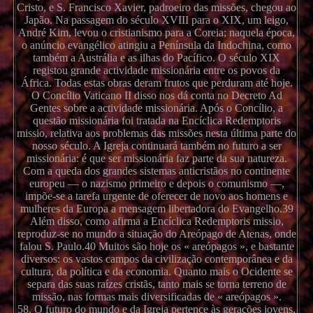
Cristo, e S. Francisco Xavier, padroeiro das missões, chegou ao
Japão. Na passagem do século XVIII para o XIX, um leigo,
André Kim, levou o cristianismo para a Coreia; naquela época,
o anúncio evangélico atingiu a Península da Indochina, como
também a Austrália e as ilhas do Pacífico. O século XIX
registou grande actividade missionária entre os povos da
África. Todas estas obras deram frutos que perduram até hoje.
O Concílio Vaticano II disso nos dá conta no Decreto Ad
Gentes sobre a actividade missionária. Após o Concílio, a
questão missionária foi tratada na Encíclica Redemptoris
missio, relativa aos problemas das missões nesta última parte do
nosso século. A Igreja continuará também no futuro a ser
missionária: é que ser missionária faz parte da sua natureza.
Com a queda dos grandes sistemas anticristãos no continente
europeu — o nazismo primeiro e depois o comunismo —,
impõe-se a tarefa urgente de oferecer de novo aos homens e
mulheres da Europa a mensagem libertadora do Evangelho.39
Além disso, como afirma a Encíclica Redemptoris missio,
reproduz-se no mundo a situação do Areópago de Atenas, onde
falou S. Paulo.40 Muitos são hoje os « areópagos », e bastante
diversos: os vastos campos da civilização contemporânea e da
cultura, da política e da economia. Quanto mais o Ocidente se
separa das suas raízes cristãs, tanto mais se torna terreno de
missão, nas formas mais diversificadas de « areópagos ».
58. O futuro do mundo e da Igreja pertence às gerações jovens,