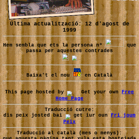
Última actualització: 12 d'agost de
1999
Hem sembla que ets la persona nº
que
passa per aquestes contrades
Baixa't el nou
en Català
This page hosted by
Get your own
Free
Home Page
Traducció cutre:
dis peix josted bai
get iur oun
Fri joum
Peix
Traducció al català (mes o menys):
que aquesta pàgina tant xula esta hostejada