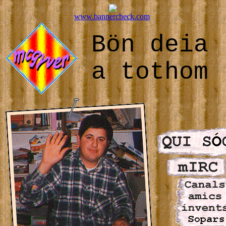
www.bannercheck.com
Bön deia
a tothom