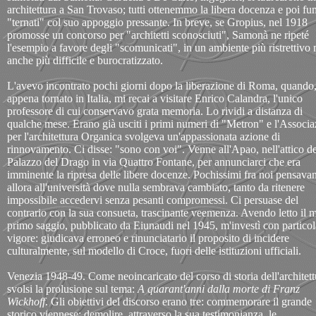
architettura a San Trovaso; tutti ottenemmo la libera docenza e poi 
"ternati" col suo appoggio pressante. In breve, se Gropius, nel 1918
promosse un concorso per "architetti sconosciuti", Samonà ne ripeté
l'esempio a favore degli "scomunicati", in un ambiente più ristrettivo
anche più difficile e burocratizzato.
L'avevo incontrato pochi giorni dopo la liberazione di Roma, quando
appena tornato in Italia, mi recai a visitare Enrico Calandra, l'unico
professore di cui conservavo grata memoria. Lo rividi a distanza di
qualche mese. Erano già usciti i primi numeri di "Metron" e l'Associ
per l'architettura Organica svolgeva un'appassionata azione di
rinnovamento. Ci disse: "sono con voi". Venne all'Apao, nell'attico de
Palazzo del Drago in via Quattro Fontane, per annunciarci che era
imminente la ripresa delle libere docenze. Pochissimi fra noi pensava
allora all'università dove nulla sembrava cambiato, tanto da ritenere
impossibile accedervi senza pesanti compromessi. Ci persuase del
contrario con la sua consueta, trascinante veemenza. Avendo letto il 
primo saggio, pubblicato da Eiunaudi nel 1945, m'investì con particol
vigore: giudicava erroneo e rinunciatario il proposito di incidere
culturalmente, sul modello di Croce, fuori delle istituzioni ufficiali.
Venezia 1948-49. Come neoincaricato del corso di storia dell'architett
svolsi la prolusione sul tema:
A quarant'anni dalla morte di Franz
Wickhoff
. Gli obiettivi del discorso erano tre: commemorare il grande
storico viennese; demolire, attraverso la sua testimonianza, le