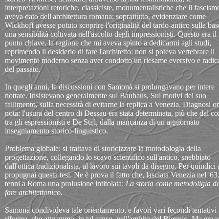
interpretazioni retoriche, classiciste, monumentalistiche che il fascism
aveva dato dell'architettura romana; soprattutto, evidenziare come
Wickhoff avesse potuto scoprire l'originalità del tardo-antico sulla bas
una sensibilità coltivata nell'ascolto degli impressionisti. Questo era il
punto chiave, la ragione che mi aveva spinto a dedicarmi agli studi,
reprimendo il desiderio di fare l'architetto: non si poteva vertebrare il
movimento moderno senza aver condotto un riesame eversivo e radic
del passato.
In quegli anni, le discussioni con Samonà si prolungavano per intere
nottate. Insistevano generalmente sul Bauhaus, Sui motivi del suo
fallimento, sulla necessità di evitarne la replica a Venezia. Diagnosi o
nota: l'usura del centro di Dessau era stata determinata, più che dal c
tra gli espressionisti e De Stijl, dalla mancanza di un aggiornato
insegniamento storico-linguistico.
Problema globale: si trattava di storicizzare la motodologia della
progettazione, collegando lo scavo scientifico sull'antico, snebbiato
dall'ottica tradizionalista, al lavoro sui tavoli da disegno. Per quindici 
propugnai questa tesi. Ne è prova il fatto che, lasciata Venezia nel '63
tenni a Roma una prolusione intitolata:
La storia come metodoligia de
fare architettonico
.
Samonà condivideva tale orientamento, e favorì vari fecondi tentativi 
riforma, che attuammo, in tal senso, nell'ambito del Biennio. Ma era 