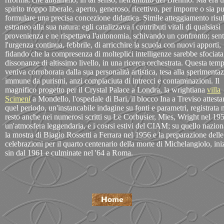
spirito troppo liberale, aperto, generoso, ricettivo, per imporre o sia p
formulare una precisa concezione didattica. Simile atteggiamento risu
estraneo alla sua natura: egli catalizzava i contributi vitali di qualsiasi
provenienza e ne rispettava l'autonomia, schivando un confronto; sent
l'urgenza continua, febbrile, di arricchire la scuola con nuovi apporti,
fidando che la compresenza di molteplici intelligenze sarebbe sfociata
dissonanze di altissimo livello, in una ricerca orchestrata. Questa temp
veniva corroborata dalla sua personalità artistica, tesa alla sperimenta
immune da purismi, anzi compiaciuta di intrecci e contaminazioni. Il
magnifico progetto per il Crystal Palace a Londra, la wrightiana
villa
Scimeni
a Mondello, l'ospedale di Bari, il blocco Ina a Treviso attesta
quel periodo, un'instancabile indagine su fonti e parametri, registrata 
resto anche nei numerosi scritti su Le Corbusier, Mies, Wright nel 195
un'atmosfera leggendaria, e i cosrsi estivi del CIAM; su quello nazion
la mostra di Biagio Rossetti a Ferrara nel 1956 e la preparazione delle
celebrazioni per il quarto centenario della morte di Michelangiolo, ini
sin dal 1961 e culminate nel '64 a Roma.