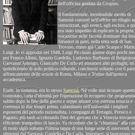
dell'officina guidata da Gropius.
Il fondamentale, inestimabile merito di
Samonà consisté nell'offrire un rifugio ag
ostracizzati, agli eretici, agli esclusi, a q
era stato impedito di esplicare la propria
vocazione nelle facoltà dominate dai fasc
Stranieri in patri, nella tetra sedi di San
Trovaso, erano già Carlo Scarpa e Mari
Luigi. Io vi approdai nel 1948, Luigi Piccinato giunse dopo pochi mes
poi Franco Albini, Ignazio Gardella, Ludovico Barbiano di Belgiojos
Giovanni Astengo, Giancarlo De Carlo ed innumeri altri profughi; un
quindicennio di asilo politico-culturale, conclusosi soltanto con il parz
affrancamento delle scuole di Roma, Milano e Torino dall'ipoteca
accademica.
Esule, in sostanza, era lo stesso
Samonà
. Nè volle mai ricusare questo
connotato, carta d'identità per l'operazione di recupero che programm
subito dopo la fine della guerra e seppe attuare con estrema tenacia e
coerenza in due tempi: prima, calamitanto nell'università i migliori
esponenti del periodo razionalista, i compagni di Terragni, Persico e
Pagano; più tardi accelerando l'iter dei giovani che a Venezia trovaro
efficiente trampolino di lancio. Va ricordato che la "chiamata" alla cat
di ruolo siglò soltanto l'ultima tappa di una lunga serie di interventi, 
stimolati dal Samonà: Gardella e De Carlo, ingegneri, si laurearono in