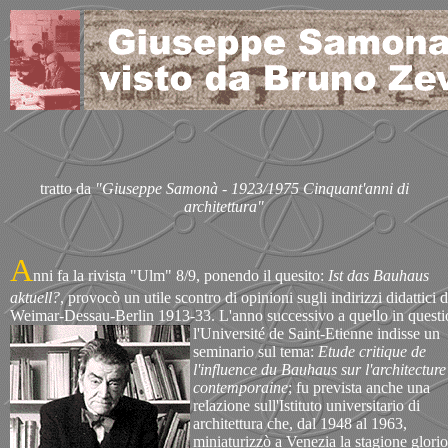
tratto da
"Giuseppe Samonà - 1923/1975 Cinquant'anni di
architettura"
A
nni fa la rivista "Ulm" 8/9, ponendo il quesito:
Ist das Bauhaus
aktuell?
, provocò un utile scontro di opinioni sugli indirizzi didattici d
Weimar-Dessau-Berlin 1913-33. L'anno successivo a quello in questi
l'Université de Saint-Etienne indisse
un
seminario sul tema:
Etude critique de
l'influence du Bauhaus sur l'architecture
contemporaine
; fu prevista anche una
relazione sull'Istituto universitario di
architettura che, dal 1948 al 1963,
miniaturizzò a Venezia la stagione glori