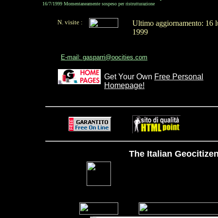
16/7/1999 Momentaneamente sospeso per ristrutturazione
N. visite :
Ultimo aggiornamento: 16 
1999
E-mail: gasparri@oocities.com
Get Your Own
Free Personal
Homepage!
The Italian Geocitize
Questo sito è mantenuto d
[
Indietro di 5
|
Indietro di 2
|
Indietr
|
|
Skippa il prossimo
|
I prossimi 5
|
U
Lista
]