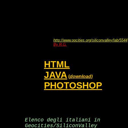
http://www.oocities.org/siliconvalley/lab/5544
By R.G.
HTML
JAVA
(
download)
PHOTOSHOP
Elenco degli italiani in
Geocities/SiliconValley