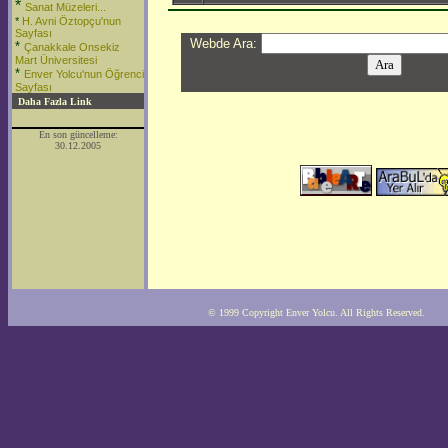
*
San
at Müzeleri...
*
H. Avni Öztopçu'nun
Sayfası
Webde Ara:
*
Çanakkale Onsekiz
Mart Üniversitesi
*
Enver Yolcu'nun Öğrenci
Sayfası
Daha Fazla Link
En son güncelleme:
30.12.2005
© 1999 Copyright Enver Yolcu. All Rights Reserved.