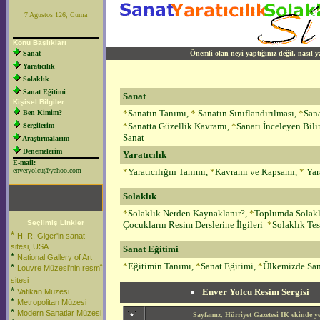
7 Agustos 126, Cuma
Konu Başlıkları
Sanat
Önemli olan neyi yaptığınız değil, nasıl ya
Yaratıcılık
Solaklık
Sanat Eğitimi
Sanat
Kişisel Bilgiler
*
Sanatın Tanımı
,
*
Sanatın Sınıflandırılmas
ı,
*
San
Ben Kimim?
*
Sanatta Güzellik Kavram
ı,
*
Sanatı İnceleyen Bili
Sergilerim
Sanat
Araştırmalarım
Denemelerim
Yaratıcılık
E-mail:
enveryolcu@yahoo.com
*
Yaratıcılığın Tanımı
,
*
Kavramı ve Kapsamı
,
*
Yar
Solaklık
*
Solaklık Nerden Kaynaklanır
?,
*
Toplumda Solakl
Seçilmiş Linkler
Çocukların Resim Derslerine İlgileri
*
Solaklık Tes
*
H. R. Giger'in sanat
sitesi, USA
Sanat Eğitimi
*
National Gallery of Art
*
Eğitimin Tanımı,
*
Sanat Eğitim
i,
*
Ülkemizde San
*
Louvre Müzesi'nin resmî
sitesi
*
Enver Yolcu Resim Sergisi
Vatikan Müzesi
*
Metropolitan Müzesi
*
Modern Sanatlar Müzesi
Sayfamız, Hürriyet Gazetesi IK ekinde ye