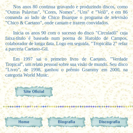
Nos anos 80 continua gravando e produzindo discos, como
"Outras Palavras", "Cores, Nomes", "Uns" e "Velô", e em 86
comanda ao lado de Chico Buarque o programa de televisão
"Chico & Caetano", onde cantam e trazem convidados.
Inicia os anos 90 com o sucesso do disco "Circuladô" cuja
faixa-título é baseada num poema de Haroldo de Campos,
colaborador de longa data. Logo em seguida, "Tropicália 2" refaz
a parceria Caetano-Gil.
Em 1997 sai o primeiro livro de Caetano, "Verdade
Tropical", um relato pessoal sobre sua visão de mundo. Seu disco
"Livro", de 1998, ganhou o prêmio Grammy em 2000, na
categoria World Music.