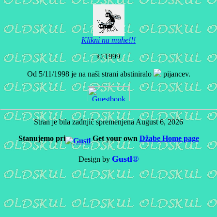
Klikni na muhe!!!
© 1999
Od 5/11/1998 je na naši strani abstiniralo
pijancev.
Stran je bila zadnjič spremenjena
August 6, 2026
Stanujemo pri
Get your own
Džabe Home page
Gustl
®
Design by