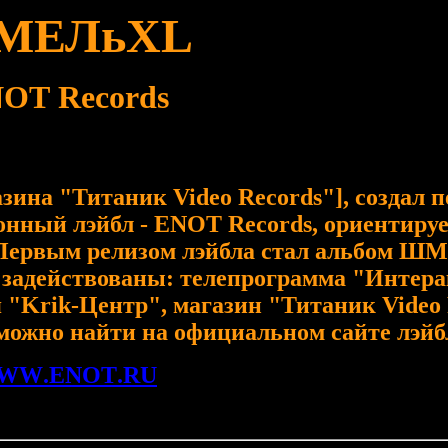
МЕЛ
ьXL
NOT
Records
азин
а
"Титаник Video Records"
]
,
создал
п
ронный
лэйбл - E
NOT
Records, ориентиру
Первым релизом лэйбла стал альбом Ш
М
и
задействованы: телепрограмма "Интера
 "Krik-Центр", магазин "Титаник Video 
ожно найти на официальном сайте лэйб
WW
.
ENOT
.
RU