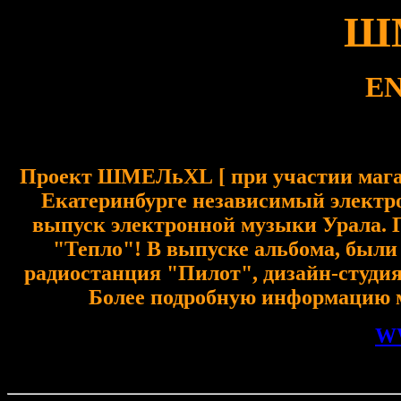
Ш
E
Проект Ш
МЕЛ
ьXL
[ пр
и
участии
маг
Екатеринбурге
независимый элект
выпуск электронной музыки Урала. 
"Тепло"! В выпуске альбома,
был
радиостанция "Пилот", дизайн-студия
Более подробную информацию м
W