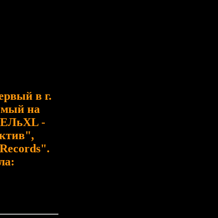
ервый в г.
емый на
ЕЛ
ьXL -
ктив",
Records".
ла: