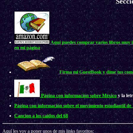
Secci
Aquí puedes comprar varios libros muy in
en mi página
Firma mi GuestBook y díme tus come
Página con información sobre México
y la let
Página con información sobre el movimiento estudiantil de
Cancion a los caídos del 68
Aquí les voy a poner unos de mis links favoritos: