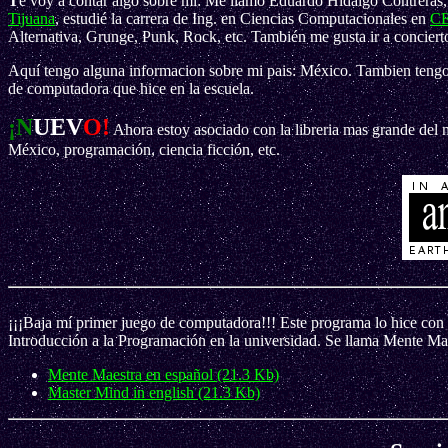
T
e voy a contar algo sobre mí: Me llamo Eduardo Hidalgo Contreras,
Tijuana
, estudié la carrera de Ing. en Ciencias Computacionales en
CE
Alternativa, Grunge, Punk, Rock, etc. También me gusta ir a conciertos
Aquí tengo alguna informacion sobre mi pais: México. Tambien tengo
de computadora que hice en la escuela.
¡N
UEV
O!
Ahora estoy asociado con la libreria mas grande del
México, programación, ciencia ficción, etc.
¡¡¡Baja mí primer juego de computadora!!! Este programa lo hice con 
Introducción a la Programación en la universidad. Se llama Mente Ma
Mente Maestra en español (21.3 Kb)
Master Mind in english (21.3 Kb)