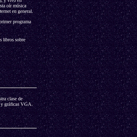
), y vivo en
ta oír música
ternet en general.
 primer programa
 libros sobre
tra clase de
e y gráficas VGA.