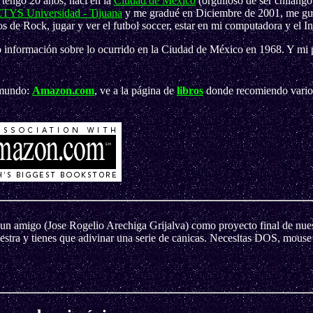
 tengo 20 años, nací en la
Ciudad de México
(orgulloso de ser chilango
TYS Universidad - Tijuana
y me gradué en Diciembre de 2001, me gus
 de Rock, jugar y ver el futbol soccer, estar en mi computadora y el In
 información sobre lo ocurrido en la Ciudad de México en 1968. Y mi
 mundo:
Amazon.com
, ve a la página de
libros
donde recomiendo varios
un amigo (Jose Rogelio Arechiga Grijalva) como proyecto final de nues
estra y tienes que adivinar una serie de canicas. Necesitas DOS, mous