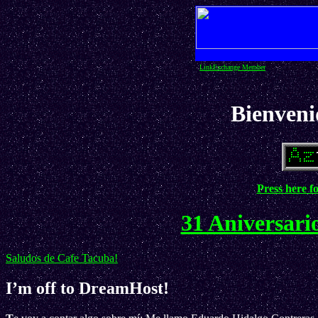
LinkExchange Member
Bienveni
Press here f
31 Aniversari
Saludos de Cafe Tacuba!
I’m off to DreamHost!