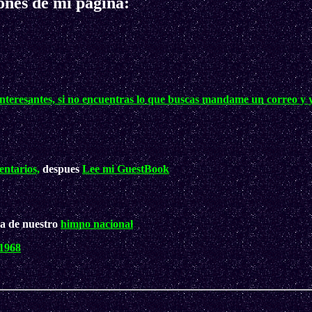
ones de mi página:
teresantes, si no encuentras lo que buscas mandame un correo y y
ntarios,
despues
Lee mi GuestBook
ra de nuestro
himno nacional
 1968