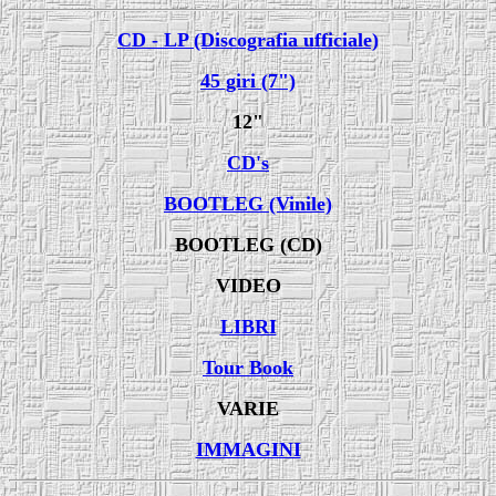
CD - LP (Discografia ufficiale)
45 giri (7")
12"
CD's
BOOTLEG (Vinile)
BOOTLEG (CD)
VIDEO
LIBRI
Tour Book
VARIE
IMMAGINI