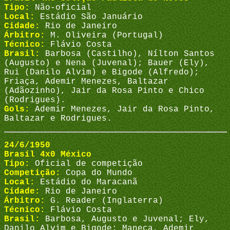
Tipo:
Não-oficial
Local:
Estádio São Januário
Cidade:
Rio de Janeiro
Árbitro:
M. Oliveira (Portugal)
Técnico:
Flávio Costa
Brasil:
Barbosa (Castilho), Nílton Santos
(Augusto) e Nena (Juvenal); Bauer (Ely),
Rui (Danilo Alvim) e Bigode (Alfredo);
Friaça, Ademir Menezes, Baltazar
(Adãozinho), Jair da Rosa Pinto e Chico
(Rodrigues).
Gols:
Ademir Menezes, Jair da Rosa Pinto,
Baltazar e Rodrigues.
24/6/1950
Brasil 4x0 México
Tipo:
Oficial de competição
Competição:
Copa do Mundo
Local:
Estádio do Maracanã
Cidade:
Rio de Janeiro
Árbitro:
G. Reader (Inglaterra)
Técnico:
Flávio Costa
Brasil:
Barbosa, Augusto e Juvenal; Ely,
Danilo Alvim e Bigode; Maneca, Ademir