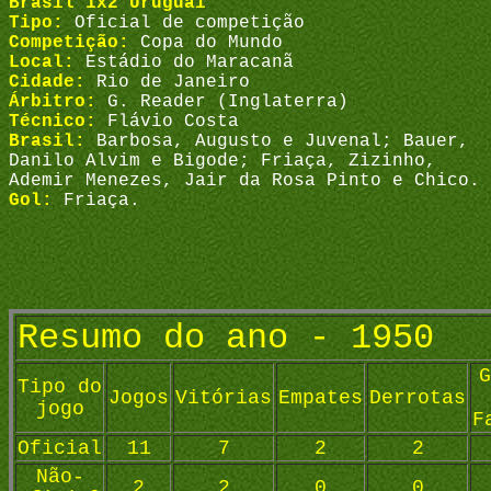
Brasil 1x2 Uruguai
Tipo:
Oficial de competição
Competição:
Copa do Mundo
Local:
Estádio do Maracanã
Cidade:
Rio de Janeiro
Árbitro:
G. Reader (Inglaterra)
Técnico:
Flávio Costa
Brasil:
Barbosa, Augusto e Juvenal; Bauer,
Danilo Alvim e Bigode; Friaça, Zizinho,
Ademir Menezes, Jair da Rosa Pinto e Chico.
Gol:
Friaça.
Resumo do ano - 1950
G
Tipo do
Jogos
Vitórias
Empates
Derrotas
jogo
F
Oficial
11
7
2
2
Não-
2
2
0
0