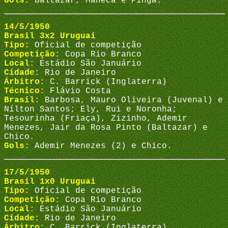
Gols:
Baltazar, Maneca e Pinga.
14/5/1950
Brasil 3x2 Uruguai
Tipo:
Oficial de competição
Competição:
Copa Rio Branco
Local:
Estádio São Januário
Cidade:
Rio de Janeiro
Árbitro:
C. Barrick (Inglaterra)
Técnico:
Flávio Costa
Brasil:
Barbosa, Mauro Oliveira (Juvenal) e
Nílton Santos; Ely, Rui e Noronha;
Tesourinha (Friaça), Zizinho, Ademir
Menezes, Jair da Rosa Pinto (Baltazar) e
Chico.
Gols:
Ademir Menezes (2) e Chico.
17/5/1950
Brasil 1x0 Uruguai
Tipo:
Oficial de competição
Competição:
Copa Rio Branco
Local:
Estádio São Januário
Cidade:
Rio de Janeiro
Árbitro:
C. Barrick (Inglaterra)