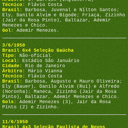
Técnico:
Flávio Costa
Brasil:
Barbosa, Juvenal e Nílton Santos;
Ely, Danilo Alvim e Bigode; Friaça, Zizinho
(Jair da Rosa Pinto), Baltazar, Ademir
Menezes e Chico.
Gol:
Ademir Menezes.
3/6/1950
Brasil 6x4 Seleção Gaúcha
Tipo:
Não-oficial
Local:
Estádio São Januário
Cidade:
Rio de Janeiro
Árbitro:
Mário Vianna
Técnico:
Flávio Costa
Brasil:
Barbosa, Augusto e Mauro Oliveira;
Ely (Bauer), Danilo Alvim (Rui) e Alfredo
(Noronha); Maneca, Zizinho (Jair da Rosa
Pinto), Baltazar, Ademir Menezes e Chico.
Gols:
Ademir Menezes (3), Jair da Rosa
Pinto (2) e Zizinho.
11/6/1950
Brasil 4x3 Seleção Paulista de Novos